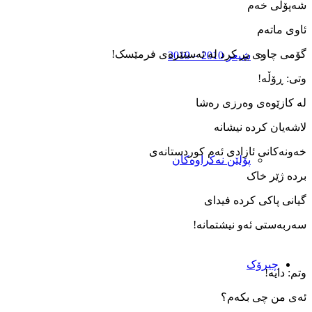
شەپۆلی خەم
ئاوی ماتەم
گۆمی چاوی پڕ کرد لە ئەستێرەی فرمێسک!
شیعر 2010 – 2019
وتی: ڕۆڵە!
لە کازێوەی وەرزی رەشا
لاشەیان کردە نیشانە
خەونەکانی ئازادی ئەم کوردستانەی
پۆلێن نەکراوەکان
بردە ژێر خاک
گیانی پاکی کردە فیدای
سەربەستی ئەو نیشتمانە!
چیرۆک
وتم: دایە!
ئەی من چی بکەم؟