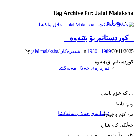
Tag Archive for:
Jalal Malaksha
دەربارە
– کوردستانم بۆ بێنەوە –
30/11/2025
/
1980 - 1989
in
,
شیعرەکان
/
jalal malaksha
by
کوردستانم بۆ بێنەوە
دەربارەی جەلال مەلەکشا
… کە خۆم ناسی،
وتم: دایە!
ژیاننامەی جەلال مەلەکشا
من کێم و چیم؟
خەڵکی کام شار،
کام مەڵبەندی ڕووی سەر زەویم؟