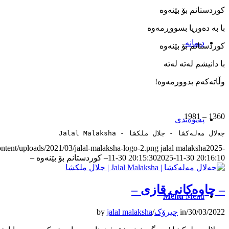
کوردستانم بۆ بێنەوە
با بە دەوریا بسووڕمەوە
دیمانە
کوردستانم بۆ بێنەوە
با دانیشم لەتە لەتە
وڵاتەکەم بدوورمەوە!
1360 – 1981
پەیوەندی
جەلال مەلەکشا - جلال ملکشا - Jalal Malaksha
ontent/uploads/2021/03/jalal-malaksha-logo-2.png
jalal malaksha
2025-
2025-11-30 20:16:10
11-30 20:15:30
– کوردستانم بۆ بێنەوە –
– چاوەکانی قازی –
Menu
Menu
30/03/2022
/
in
چیرۆک
/
jalal malaksha
by