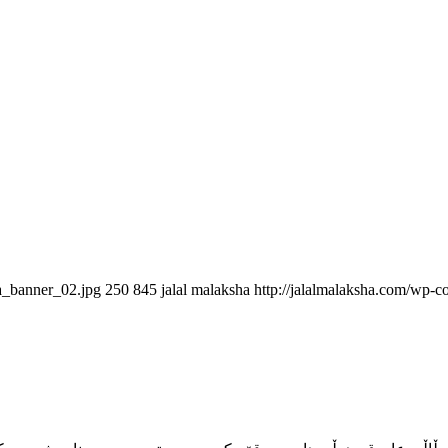
ha_banner_02.jpg
250
845
jalal malaksha
http://jalalmalaksha.com/wp-c