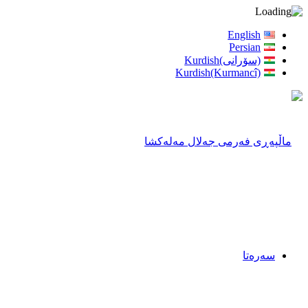
English
Persian
(سۆرانی)Kurdish
Kurdish(Kurmancî)
سەرەتا