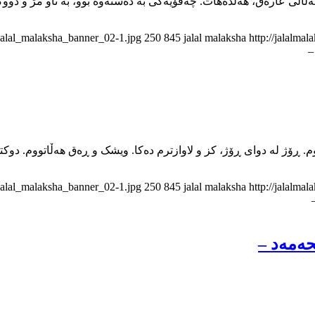
ڵاڵی عارەق، هەڵدەهات. چەقۆیەکی بە دەستەوە بوو، بە ناو مژ و دو
/jalal_malaksha_banner_02-1.jpg
250
845
jalal malaksha
http://jalalma
–
/jalal_malaksha_banner_02-1.jpg
250
845
jalal malaksha
http://jalalma
ه‌مه‌د –