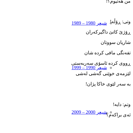
من هەتیوم؟!
وتی: ڕۆڵە!
شیعر 1980 – 1989
ڕۆژێ کاتێ داگیرکەران
شاریان سووتان
تفەنگی مافی کردە شان
ڕووی کردە ئاسۆی سەربەستی
شیعر 1990 – 1999
لێزمەی خوێنی گەشی لەشی
بە سەر لێوی خاکا پژان!
وتم: دایە!
شیعر 2000 – 2009
ئەی براکەم؟