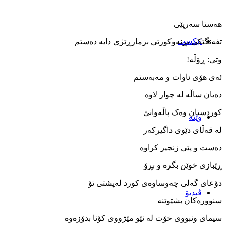
هەستا سەرپێی
تێکست
تفەنگێکی بڕنەوکورتی بزمارڕێژی دایە دەستم
وتی: ڕۆڵە!
ئەی هۆی ئاوات و مەبەستم
دەیان ساڵە لە چوار لاوە
کوردستان وەک پاڵەوانێ
وێنه‌
لە قەڵای دێوی داگیرکەر
دەست و پێی زنجیر کراوە
ڕێبازی خوێن بگرە و بڕۆ
دۆعای گەلی چەوساوەی کورد لەپشتی تۆ
ڤیدیۆ
سنوورەکان بشێوێنە
سیمای ونبووی خۆت لە نێو مێژووی کۆنا بدۆزەوە