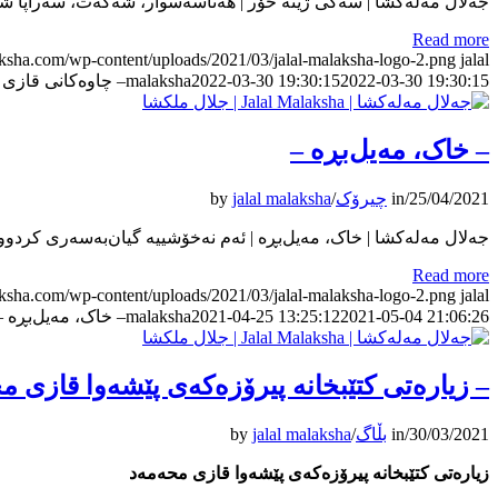
جەلال مەلەکشا | سەگی ژینە خۆر | هەناسەسوار، شەکەت، سەراپا شە
Read more
laksha.com/wp-content/uploads/2021/03/jalal-malaksha-logo-2.png
jalal
2022-03-30 19:30:15
2022-03-30 19:30:15
malaksha
– چاوەکانی قازی 
– خاک، مەیل‎‌بڕە –
25/04/2021
/
in
چیرۆک
/
jalal malaksha
by
جەلال مەلەکشا | خاک، مەیل‎‌بڕە | ئەم نەخۆشییە گیان‌بەسەری کردووم. ڕۆژ لە دوای ڕۆژ، کز و لاوازترم دەکا. ویشک و ڕەق هەڵاتووم. دوکتورەکان بەردەوام دەوا و…
Read more
laksha.com/wp-content/uploads/2021/03/jalal-malaksha-logo-2.png
jalal
2021-05-04 21:06:26
2021-04-25 13:25:12
malaksha
– خاک، مەیل‎‌بڕە –
– زياره‌تی کتێبخانه‌ پيرۆزه‌که‌ی پێشه‌وا قازی مح
30/03/2021
/
in
بڵاگ
/
jalal malaksha
by
زياره‌تی کتێبخانه‌ پيرۆزه‌که‌ی پێشه‌وا قازی محه‌مه‌د