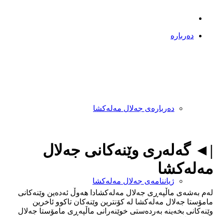
دەربارە
دەربارەی جەلال مەلەکشا
|◄ گەلەری وێنه‌کانی جەلال
مەلەکشا
ژیاننامەی جەلال مەلەکشا
لەم بەشەی ماڵپەڕی جەلال مەلەکشادا هەوڵ ئەدەین وێنەکانی
مامۆستا جەلال مەلەکشا لە کۆنترین وێنەکان تاکوو ئاخرین
وێنەکانی بخەینە بەردەستی خوێنەرانی ماڵپەڕی مامۆستا جەلال