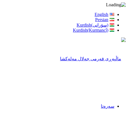
English
Persian
(سۆرانی)Kurdish
Kurdish(Kurmancî)
سەرەتا