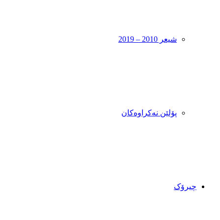
شیعر 2010 – 2019
پۆلێن نەکراوەکان
چیرۆک