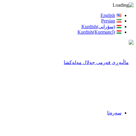
English
Persian
(سۆرانی)Kurdish
Kurdish(Kurmancî)
سەرەتا