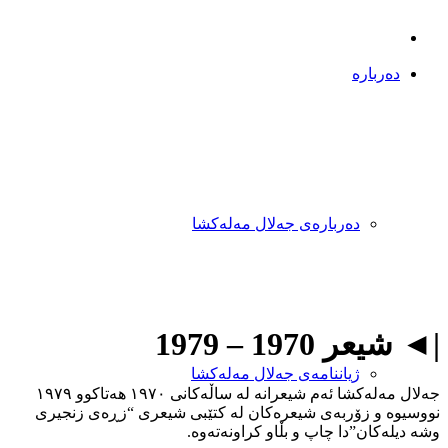
دەربارە
دەربارەی جەلال مەلەکشا
|◄ شیعر 1970 – 1979
ژیاننامەی جەلال مەلەکشا
جەلال مەلەکشا ئەم شیعرانە لە ساڵەکانی ١٩٧٠ هەتاکوو ١٩٧٩
نووسیوە و زۆربەی شیعرەکان لە کتێبی شیعری “زڕەی زنجیری
وشە دیلەکان”دا چاپ و بڵاو کراونەتەوە.