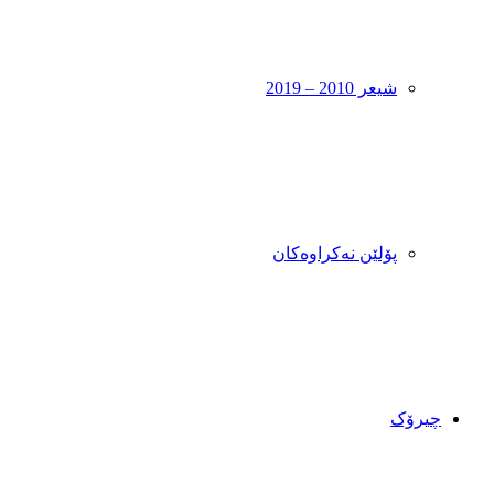
شیعر 2010 – 2019
پۆلێن نەکراوەکان
چیرۆک