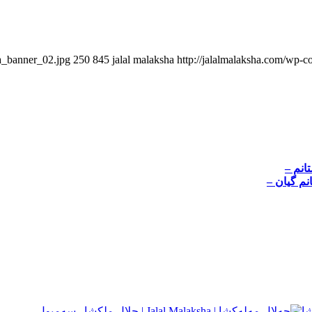
ha_banner_02.jpg
250
845
jalal malaksha
http://jalalmalaksha.com/wp-c
انم –
انم گیان –
– سه‌مبول –