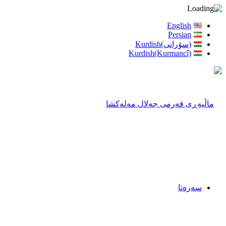
English
Persian
(سۆرانی)Kurdish
Kurdish(Kurmancî)
سەرەتا