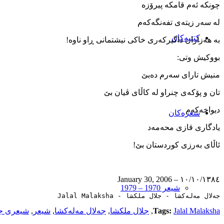
چونکە ئەم قامکە پیرۆزە
لە سەر زیتەی تفەنگەکەم
کتێبەکان
بە ھەزاران داگیرکەری خاکی نیشتمانی ڕاو ناوە!
بووکیش وتی:
منیش تارای سەرم دەبێ
تان و پۆکەی چنراو لە کاڵای ڤیان بێ
دیواخەکەم
شعرەکان
یادگاری قازی محەمەد
ئاڵای بەرزی کوردستان بێ!
١٠/١٠/١٣٨٤ – January 30, 2006
شیعر 1970 – 1979
جەلال مەلەکشا - جلال ملکشا - Jalal Malaksha
Jalal Malaksha
Tags:
,
جلال ملکشا
,
جەلال مەلەکشا
,
شیعر
,
شیعری جە