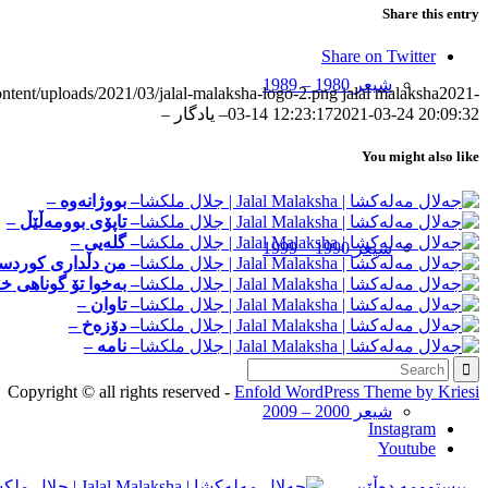
Share this entry
Share on Twitter
شیعر 1980 – 1989
ontent/uploads/2021/03/jalal-malaksha-logo-2.png
jalal malaksha
2021-
2021-03-24 20:09:32
03-14 12:23:17
– یادگار –
You might also like
– بووژانه‌وه –
– تاپۆی بوومه‌ڵێڵ –
– گله‌یی –
شیعر 1990 – 1999
– من دڵداری کوردست
– به‌خوا تۆ گوناهی خ
– تاوان –
– دۆزه‌خ –
– نامه –
Copyright © all rights reserved -
Enfold WordPress Theme by Kriesi
شیعر 2000 – 2009
Instagram
Youtube
– بیستوومه‌ ده‌ڵێن… –