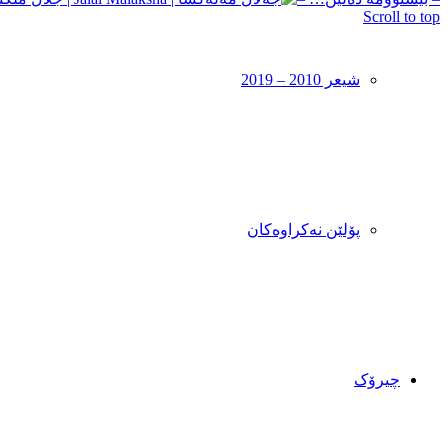
Scroll to top
شیعر 2010 – 2019
پۆلێن نەکراوەکان
چیرۆک