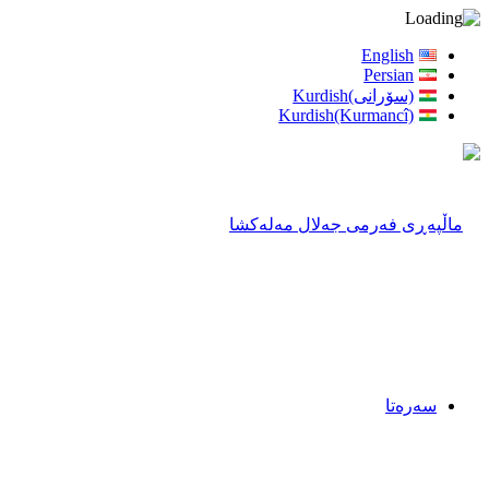
English
Persian
(سۆرانی)Kurdish
Kurdish(Kurmancî)
سەرەتا