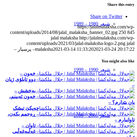
Share this entry
Share on Twitter
شیعر 1980 – 1989
https://jalalmalaksha.com/wp-
content/uploads/2014/08/jalal_malaksha_banner_02.jpg
250
845
jalal malaksha
http://jalalmalaksha.com/wp-
content/uploads/2021/03/jalal-malaksha-logo-2.png
jalal
2021-03-24 20:17:22
2021-03-14 11:33:20
malaksha
– پرسیار –
You might also like
شیعر 1990 – 1999
– خه‌ون –
– دوو تابلۆی ژیان
–
– به‌خشش –
– خه‌ون ئه‌بینم،
یان بێدارم؟ –
چەپکێ تیشک
– ڕەجمم بکه‌ن،
شیعر 2000 – 2009
تاوانبارم –
– تاوان –
– غه‌ڵبه‌غه‌ڵبی