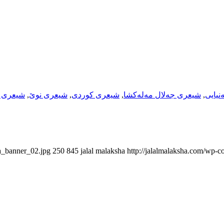
نیایی
,
شیعری جەلال مەلەکشا
,
شیعری کوردی
,
شیعری نوێ
,
شیعری 
ha_banner_02.jpg
250
845
jalal malaksha
http://jalalmalaksha.com/wp-c