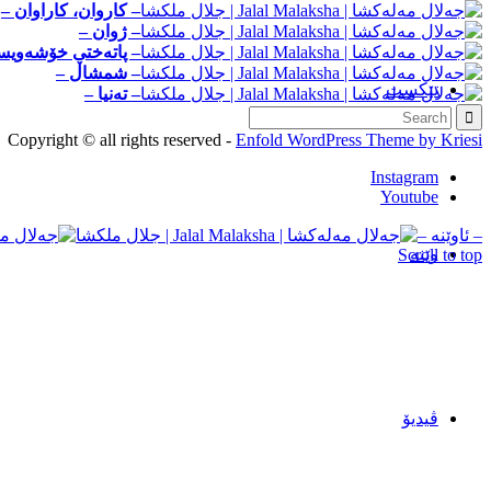
– کاروان، کاراوان –
– ژوان –
– پاته‌ختی خۆشه‌ویس
– شمشاڵ –
تێکست
– ته‌نیا –
Copyright © all rights reserved -
Enfold WordPress Theme by Kriesi
Instagram
Youtube
– ئاوێنه –
وێنه‌
Scroll to top
ڤیدیۆ