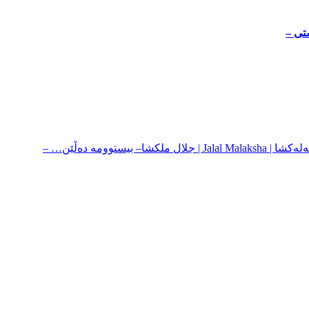
تی –
– بیستوومه‌ ده‌ڵێن… –