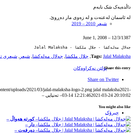
داڵده‌یه‌ک شک نابه‌م
له‌ ئاسمان له‌عنه‌ت و له ‌زه‌وی مار ده‌ڕوێ.
شیعر 2010 – 2019
12/3/1387 – June 1, 2008
جەلال مەلەکشا - جلال ملکشا - Jalal Malaksha
Jalal Malaksha
Tags:
,
جلال ملکشا
,
جەلال مەلەکشا
,
شیعر
,
شیعری ته‌
Share this entry
پۆلێن نەکراوەکان
Share on Twitter
ontent/uploads/2021/03/jalal-malaksha-logo-2.png
jalal malaksha
2021-
2021-03-24 20:10:02
03-14 12:21:46
– ته‌نیایی –
You might also like
چیرۆک
– کورتە ھەواڵ –
– دار –
– ده‌رفه‌ت –