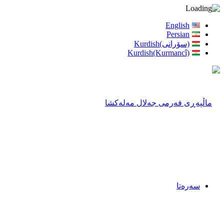
English
Persian
(سۆرانی)Kurdish
Kurdish(Kurmancî)
سەرەتا