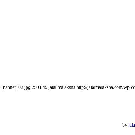
ha_banner_02.jpg
250
845
jalal malaksha
http://jalalmalaksha.com/wp-c
by
jal