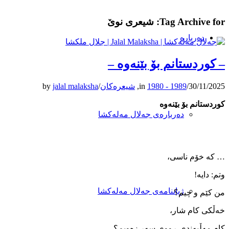
Tag Archive for:
شیعری نوێ
دەربارە
– کوردستانم بۆ بێنەوە –
30/11/2025
/
1980 - 1989
in
,
شیعرەکان
/
jalal malaksha
by
کوردستانم بۆ بێنەوە
دەربارەی جەلال مەلەکشا
… کە خۆم ناسی،
وتم: دایە!
ژیاننامەی جەلال مەلەکشا
من کێم و چیم؟
خەڵکی کام شار،
کام مەڵبەندی ڕووی سەر زەویم؟