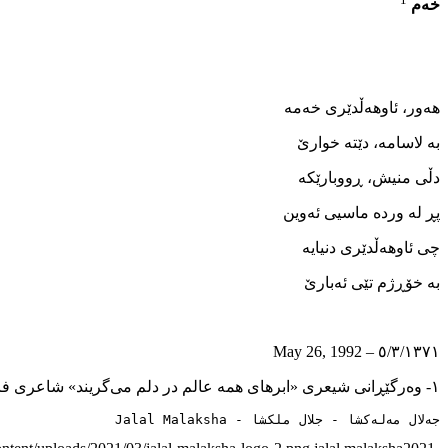
خەم
ھەور، ئاوھەڵدێری خەمە
بە لاسامە، دێتە خوارێ
دڵی منیش، ڕووبارێکە
پڕ لە وردە ماسیی ئەوین
چی ئاوھەڵدێری دنیایە
بە خۆڕژم تێی ئەبارێ
٥/٣/١٣٧١ – May 26, 1992
١- وەرگێڕانی شیعری «ابرھای ھمە عالم در دلم می‌گریند» شاعری فارس «ئەخەوان سالیس»ە.
جەلال مەلەکشا - جلال ملکشا - Jalal Malaksha