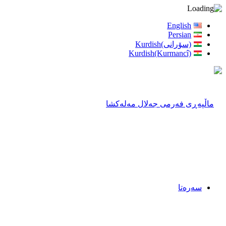
English
Persian
(سۆرانی)Kurdish
Kurdish(Kurmancî)
سەرەتا