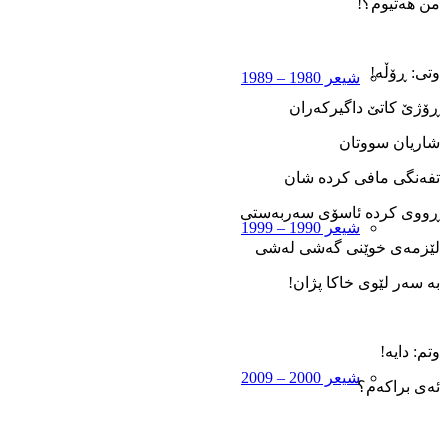
من هەتیوم؟!
وتی: ڕۆڵە!
شیعر 1980 – 1989
ڕۆژێ کاتێ داگیرکەران
شاریان سووتان
تفەنگی مافی کردە شان
ڕووی کردە ئاسۆی سەربەستی
شیعر 1990 – 1999
لێزمەی خوێنی گەشی لەشی
بە سەر لێوی خاکا پژان!
وتم: دایە!
شیعر 2000 – 2009
ئەی براکەم؟