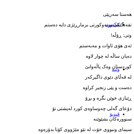
هەستا سەرپێی
تێکست
تفەنگێکی بڕنەوکورتی بزمارڕێژی دایە دەستم
وتی: ڕۆڵە!
ئەی هۆی ئاوات و مەبەستم
دەیان ساڵە لە چوار لاوە
کوردستان وەک پاڵەوانێ
وێنه‌
لە قەڵای دێوی داگیرکەر
دەست و پێی زنجیر کراوە
ڕێبازی خوێن بگرە و بڕۆ
دۆعای گەلی چەوساوەی کورد لەپشتی تۆ
ڤیدیۆ
سنوورەکان بشێوێنە
سیمای ونبووی خۆت لە نێو مێژووی کۆنا بدۆزەوە