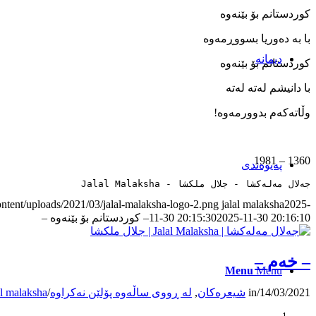
کوردستانم بۆ بێنەوە
با بە دەوریا بسووڕمەوە
دیمانە
کوردستانم بۆ بێنەوە
با دانیشم لەتە لەتە
وڵاتەکەم بدوورمەوە!
1360 – 1981
پەیوەندی
جەلال مەلەکشا - جلال ملکشا - Jalal Malaksha
ontent/uploads/2021/03/jalal-malaksha-logo-2.png
jalal malaksha
2025-
2025-11-30 20:16:10
11-30 20:15:30
– کوردستانم بۆ بێنەوە –
– خەم –
Menu
Menu
14/03/2021
/
in
شیعرەکان
,
لە ڕووی ساڵەوە پۆلێن نەکراوە
/
al malaksha
1