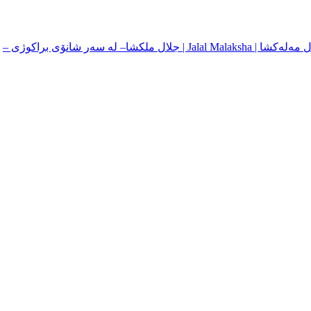
– له‌ سه‌ر شانۆی براکوژی –