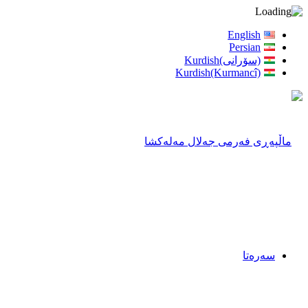
English
Persian
(سۆرانی)Kurdish
Kurdish(Kurmancî)
سەرەتا