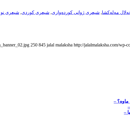
لال مەلەکشا
,
شیعری ژوانی کورده‌واری
,
شیعری کوردی
,
شیعری نو
ha_banner_02.jpg
250
845
jalal malaksha
http://jalalmalaksha.com/wp-c
 ماوه؟ –
–
ا –