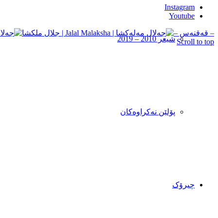
Instagram
Youtube
– قه‌قنه‌س –
شیعر 2010 – 2019
Scroll to top
پۆلێن نەکراوەکان
چیرۆک