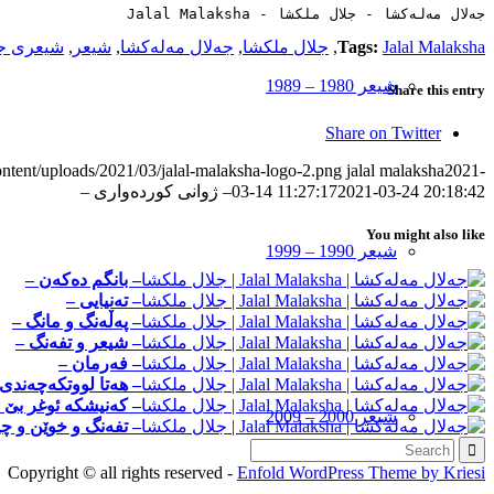
جەلال مەلەکشا - جلال ملکشا - Jalal Malaksha
Jalal Malaksha
Tags:
,
جلال ملکشا
,
جەلال مەلەکشا
,
شیعر
,
شیعری جە
شیعر 1980 – 1989
Share this entry
Share on Twitter
ontent/uploads/2021/03/jalal-malaksha-logo-2.png
jalal malaksha
2021-
2021-03-24 20:18:42
03-14 11:27:17
– ژوانی کورده‌واری –
You might also like
شیعر 1990 – 1999
– بانگم ده‌که‌ن –
– ته‌نیایی –
– په‌ڵه‌نگ و مانگ –
– شیعر و تفه‌نگ –
– فه‌رمان –
– هه‌تا لووتکه‌چه‌ندی
– که‌نیشکه ‌ئوغر‌ بێ 
شیعر 2000 – 2009
– تفه‌نگ و خوێن و چی
Copyright © all rights reserved -
Enfold WordPress Theme by Kriesi