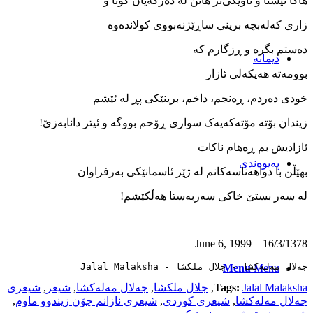
هاکا ئێستا و تاوێکی‌تر هاتن له ‌ده‌رکه‌یان کوتا و
زاری که‌له‌بچه‌ برینی ساڕێژنه‌بووی کولانده‌وه
ده‌ستم بگره ‌و ڕزگارم که
دیمانە
بوومه‌ته‌ هه‌یکه‌لی ئازار
خودی ده‌ردم، ڕە‌نجم، داخم، برینێکی پڕ له ئێشم
زیندان بۆته ‌مۆته‌که‌یه‌ک سواری ڕۆحم بووگه ‌و‌ ئیتر دانابه‌زێ!
ئازادیش بم ڕە‌هام ناکات
پەیوەندی
بهێڵن با دواهه‌ناسه‌کانم له ‌ژێر ئاسمانێکی به‌رفراوان
له ‌سه‌ر بستێ خاکی سه‌ربه‌ستا هه‌ڵکێشم!
16/3/1378 – June 6, 1999
جەلال مەلەکشا - جلال ملکشا - Jalal Malaksha
Menu
Menu
Jalal Malaksha
Tags:
,
جلال ملکشا
,
جەلال مەلەکشا
,
شیعر
,
شیعری
جەلال مەلەکشا
,
شیعری کوردی
,
شیعری نازانم چۆن زیندوو ماوم
,