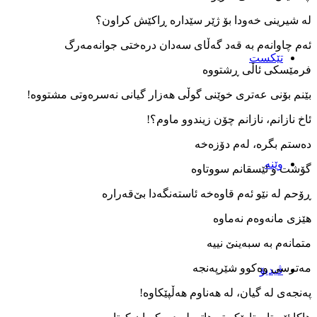
له ‌شیرینی خه‌ودا بۆ ژێر سێداره ‌ڕاکێش کراون؟
ئه‌م چاوانه‌م به‌ قه‌د گه‌ڵای سه‌دان دره‌ختی جوانه‌مه‌رگ
تێکست
فرمێسکی ئاڵی ڕشتووه
بێنم بۆنی عه‌تری خوێنی گوڵی هه‌زار گیانی نه‌سره‌وتی مشتووه!
ئاخ نازانم، نازانم چۆن زیندوو ماوم؟!
ده‌ستم بگره، له‌م دۆزه‌خه
وێنه‌
گۆشت و ئێسقانم سووتاوه
ڕۆحم له‌ نێو ئه‌م قاوه‌خه ‌ئاسته‌نگه‌دا بێ‌قه‌راره
هێزی مانه‌وه‌م نه‌ماوه
متمانه‌م به‌ سبه‌ینێ نییه
مه‌ترسی وه‌کوو شێرپه‌نجه
ڤیدیۆ
په‌نجه‌ی له‌ گیان، له ‌هه‌ناوم هه‌ڵپێکاوه!