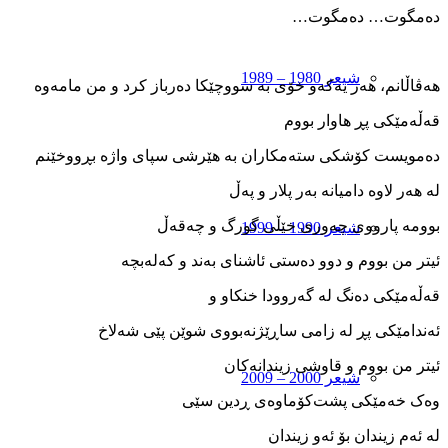
ده‌مگوت… ده‌مگوت…
شیعر 1980 – 1989
هه‌ڤاڵانم، هه‌ر یه‌که‌و خۆی به ‌سووچێکا ده‌رباز کرد و من مامه‌وه
قه‌ڵه‌مێکی پڕ هاوار بووم
ده‌مویست کۆشکی سته‌مکاران به‌ هێرشی سپای واژە‌ بڕووخێنم
له ‌هه‌ر لاوه ‌دامیانه‌ به‌ر پلار و په‌ڵ
بوومه‌ پارووی چه‌وری خێڵی گورگ و چه‌قه‌ڵ
شیعر 1990 – 1999
ئیتر من بووم و دوو ده‌ستی ئاشنای به‌ند و که‌له‌بچه
قه‌ڵه‌مێکی ده‌نگ له‌ گه‌روودا خنکاو و
ئه‌ندامێکی پڕ له ‌زامی ساڕێژنه‌بووی شوێن پێی شه‌لاخ
ئیتر من بووم و قاوشی زیندانه‌کان
شیعر 2000 – 2009
وه‌ک خه‌مێکی پشت‌کۆماوه‌ی ڕدین‌ سێی
له ‌ئه‌م زیندان بۆ ئه‌و زیندان