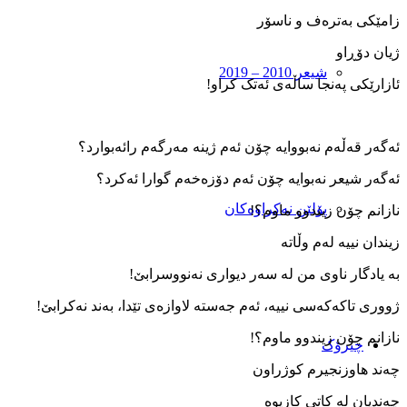
زامێکی به‌تره‌ف و ناسۆر
ژیان دۆڕاو
شیعر 2010 – 2019
ئازارێکی په‌نجا ساڵه‌ی ئه‌تک کراو!
ئه‌گه‌ر قه‌ڵه‌م نه‌بووایه ‌چۆن ئه‌م ژینه‌ مه‌رگه‌م رائه‌بوارد؟
ئه‌گه‌ر شیعر نه‌بوایه ‌چۆن ئه‌م دۆزه‌خه‌م گوارا ئه‌کرد؟
پۆلێن نەکراوەکان
نازانم چۆن زیندوو ماوم؟!
زیندان نییه ‌له‌م و‌ڵاته
به‌ یادگار ناوی من له‌ سه‌ر دیواری نه‌نووسرابێ!
ژووری تاکه‌که‌سی نییه، ئه‌م جه‌سته ‌لاوازه‌ی تێدا، به‌ند نه‌کرابێ!
نازانم چۆن زیندوو ماوم؟!
چیرۆک
چه‌ند هاوزنجیرم کوژراون
چه‌ندیان له ‌کاتی کازیوه