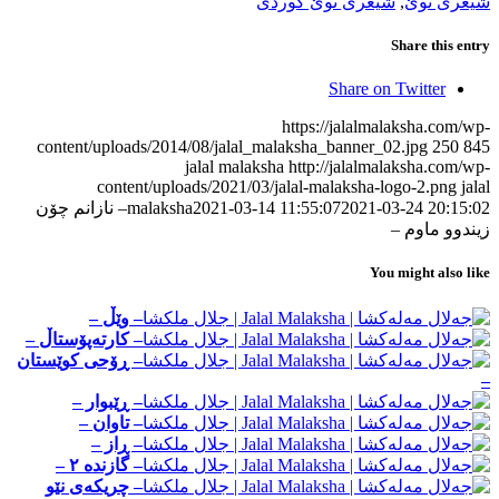
شیعری نوێ
,
شیعری نوێ کوردی
Share this entry
Share on Twitter
https://jalalmalaksha.com/wp-
content/uploads/2014/08/jalal_malaksha_banner_02.jpg
250
845
jalal malaksha
http://jalalmalaksha.com/wp-
content/uploads/2021/03/jalal-malaksha-logo-2.png
jalal
2021-03-24 20:15:02
2021-03-14 11:55:07
malaksha
– نازانم چۆن
زیندوو ماوم –
You might also like
– وێڵ –
– کارته‌پۆستاڵ –
– ڕۆحی کوێستان
–
– ڕێبوار –
– تاوان –
– ڕاز –
– گازنده ٢ –
– چریکه‌ی نێو