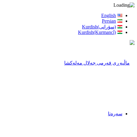
English
Persian
(سۆرانی)Kurdish
Kurdish(Kurmancî)
سەرەتا