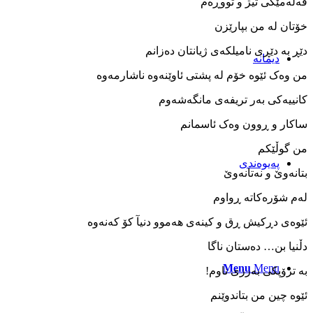
قه‌ڵه‌مێکی تیژ و تووڕە‌م
خۆتان له‌ من بپارێزن
دێڕ به‌ دێڕی نامیلکه‌ی ژیانتان ده‌زانم
دیمانە
من وه‌ک ئێوه‌ خۆم له‌ پشتی ئاوێنه‌وه‌ ناشارمه‌وه
کانییه‌کی به‌ر تریفه‌ی مانگه‌شه‌وم
ساکار و ڕوون وه‌ک ئاسمانم
من گوڵێکم
پەیوەندی
بتانه‌وێ و نه‌تانه‌وێ
له‌م شۆره‌کاته‌ ڕواوم
ئێوه‌ی دڕکیش ڕق و کینه‌ی هه‌موو دنیآ کۆ که‌نه‌وه
دڵنیا بن… ده‌ستان ناگا
Menu
Menu
به ‌ترۆپکی به‌رزی ناوم!
ئێوه‌ چین من بتاندوێنم