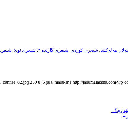
لال مەلەکشا
,
شیعری کوردی
,
شیعری گازنده ٢
,
شیعری نوێ
,
شیعری
ha_banner_02.jpg
250
845
jalal malaksha
http://jalalmalaksha.com/wp-c
بێدارم؟ –
 –