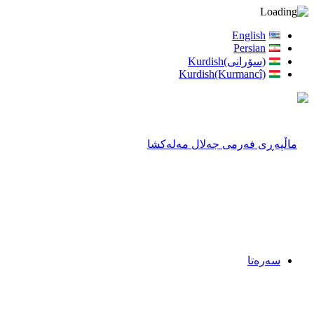
English
Persian
(سۆرانی)Kurdish
Kurdish(Kurmancî)
سەرەتا