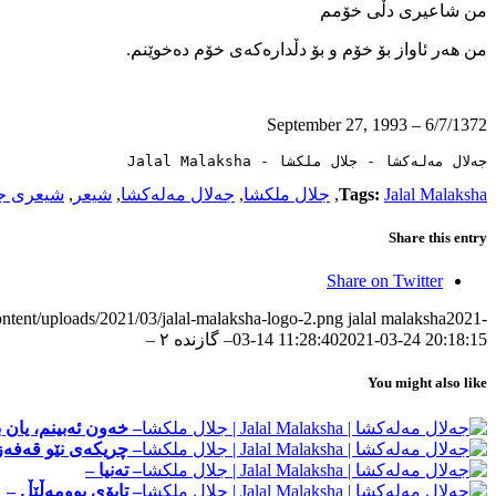
من شاعیری دڵی خۆمم
من هه‌ر ئاواز بۆ خۆم و بۆ دڵداره‌که‌ی خۆم ده‌خوێنم.
6/7/1372 – September 27, 1993
جەلال مەلەکشا - جلال ملکشا - Jalal Malaksha
Jalal Malaksha
Tags:
,
جلال ملکشا
,
جەلال مەلەکشا
,
شیعر
,
شیعری جە
Share this entry
Share on Twitter
ontent/uploads/2021/03/jalal-malaksha-logo-2.png
jalal malaksha
2021-
2021-03-24 20:18:15
03-14 11:28:40
– گازنده ٢ –
You might also like
– خه‌ون ئه‌بینم، یان 
– چریکەی نێو قەفەز
– ته‌نیا –
– تاپۆی بوومه‌ڵێڵ –