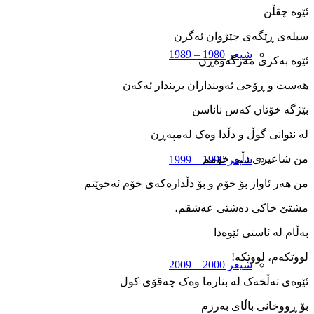
ئێوه‌ چقڵن
سیله‌ی ڕێگه‌ی جێژوان ئه‌گرن
شیعر 1980 – 1989
ئێوه ‌به‌کری مه‌رگه‌وه‌ڕن
هه‌ست و ڕۆحی ئه‌وینداران بریندار ئه‌که‌ن
بێژگه‌ خۆتان که‌س ناناسن
له ‌نێوانی گوڵ و دڵدا وه‌ک له‌مپه‌ڕن
من شاعیری دڵی خۆمم
شیعر 1990 – 1999
من هه‌ر ئاواز بۆ خۆم و بۆ دڵداره‌که‌ی خۆم ئه‌خوێنم
مشتێ خاکی ده‌شتی عه‌شقم،
به‌ڵام له‌ ئاستی ئێوه‌دا
لووتکه‌م، لووتکه!
شیعر 2000 – 2009
ئێوه‌ی ته‌ڵخه‌ک له ‌بنارما وه‌ک چه‌قۆی کول
بۆ ڕووخانی باڵای به‌رزم