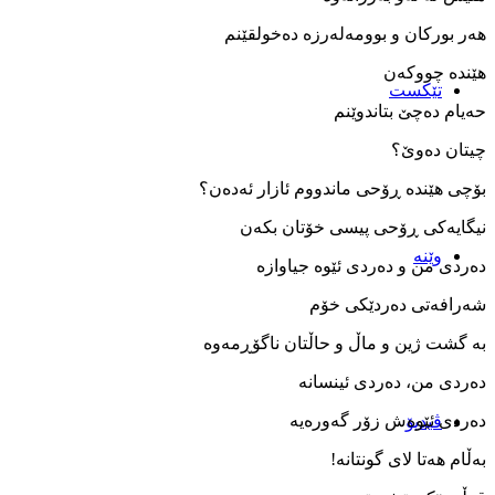
هه‌ر بورکان و بوومه‌له‌رزه‌ ده‌خولقێنم
هێنده ‌چووکه‌ن
تێکست
حه‌یام ده‌چێ بتاندوێنم
چیتان ده‌وێ؟
بۆچی هێنده ‌ڕۆحی ماندووم ئازار ئه‌ده‌ن؟
نیگایه‌کی ڕۆحی پیسی خۆتان بکه‌ن
وێنه‌
ده‌ردی من و ده‌ردی ئێوه ‌جیاوازه
شه‌رافه‌تی ده‌ردێکی خۆم
به ‌گشت ژین و ماڵ و حاڵتان ناگۆڕمه‌وه
ده‌ردی من، ده‌ردی ئینسانه
ده‌ردی ئێوه‌ش زۆر گه‌وره‌یه
ڤیدیۆ
به‌ڵام هه‌تا لای گونتانه!