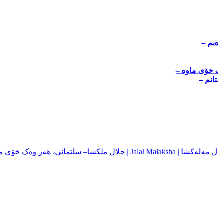
‌بم –
 خۆی ماوە –
انم –
– سلێمانی، ھەر وەک خۆی ما