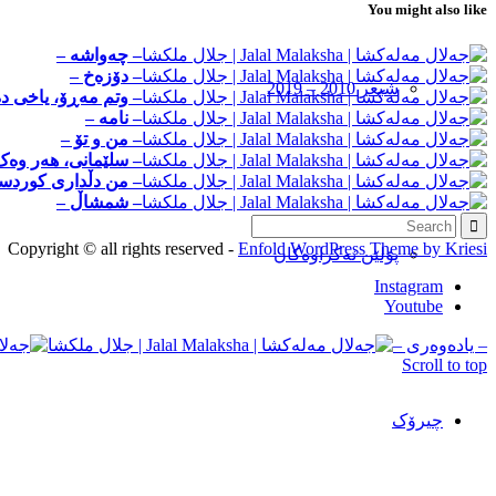
You might also like
– چه‌واشه –
– دۆزه‌خ –
شیعر 2010 – 2019
– وتم مه‌ڕۆ، یاخی ده
– نامه –
– من و تۆ –
– سلێمانی، ھەر وەک
– من دڵداری کوردست
– شمشاڵ –
Copyright © all rights reserved -
Enfold WordPress Theme by Kriesi
پۆلێن نەکراوەکان
Instagram
Youtube
– ياده‌وه‌ری –
Scroll to top
چیرۆک