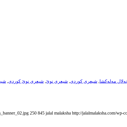
لال مەلەکشا
,
شیعری کوردی
,
شیعری نوێ
,
شیعری نوێ کوردی
,
شیع
ha_banner_02.jpg
250
845
jalal malaksha
http://jalalmalaksha.com/wp-c