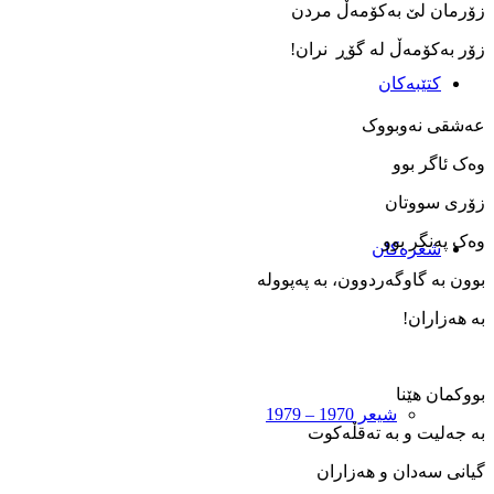
زۆرمان لێ بەکۆمەڵ مردن
زۆر بەکۆمەڵ لە گۆڕ نران!
کتێبەکان
عەشقی نەوبووک
وەک ئاگر بوو
زۆری سووتان
وەک پەنگر بوو
شعرەکان
بوون بە گاوگەردوون، بە پەپوولە
بە ھەزاران!
بووکمان ھێنا
شیعر 1970 – 1979
بە جەلیت و بە تەقڵەکوت
گیانی سەدان و ھەزاران