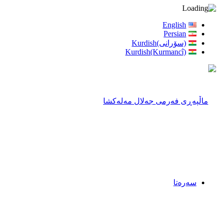
English
Persian
(سۆرانی)Kurdish
Kurdish(Kurmancî)
سەرەتا