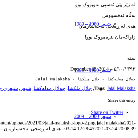
لە ژێر پێی ئەسپی نەوبووک بوو
بەڵام ئەفسووس
شیعر 1980 – 1989
ھەی لە ڕەنجی بەخەسارمان
زاواکەمان نێرەمووک بوو!
سنە
٤/١٠/١٣٩٣ – December 25, 2014
شیعر 1990 – 1999
جەلال مەلەکشا - جلال ملکشا - Jalal Malaksha
Jalal Malaksha
Tags:
,
جلال ملکشا
,
جەلال مەلەکشا
,
شیعر
,
شیعری جە
Share this entry
Share on Twitter
شیعر 2000 – 2009
ontent/uploads/2021/03/jalal-malaksha-logo-2.png
jalal malaksha
2021-
2021-03-24 20:08:39
03-14 12:28:45
– ھەی لە ڕەنجی بەخەسارمان –