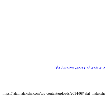
ری ھەی لە ڕەنجی بەخەسارمان
https://jalalmalaksha.com/wp-content/uploads/2014/08/jalal_malaks