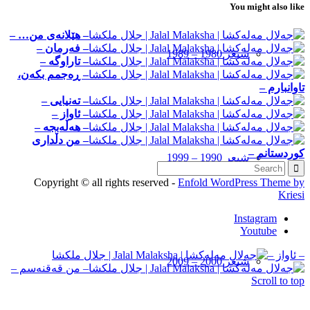
You might also like
– ھێلانەی من… –
– فه‌رمان –
شیعر 1980 – 1989
– تاراوگه –
– ڕەجمم بکه‌ن،
تاوانبارم –
– تەنیایی –
– ئاواز –
– هه‌ڵه‌بجه –
– من دڵداری
کوردستانم –
شیعر 1990 – 1999
Copyright © all rights reserved -
Enfold WordPress Theme by
Kriesi
Instagram
Youtube
– ئاواز –
شیعر 2000 – 2009
– من قه‌قنه‌سم –
Scroll to top