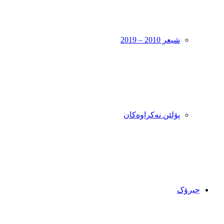
شیعر 2010 – 2019
پۆلێن نەکراوەکان
چیرۆک