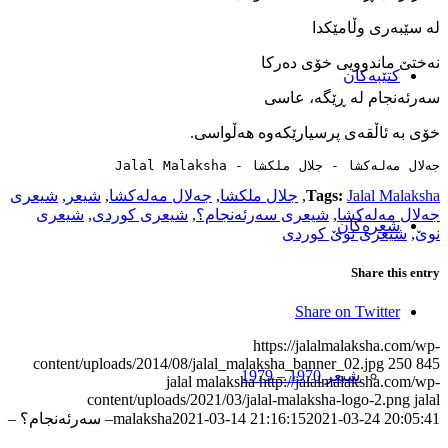
له ‌سێبه‌ری وڵامێکدا
نه‌ختێ ماندوویی خۆی ده‌رکا
کتێبەکان
سه‌رئه‌نجام له ‌ڕێگه، عاسی
خۆی به ‌ئا‌ڵقه‌ی پرسیارێکه‌وه‌ هه‌ڵواسی.
جەلال مەلەکشا - جلال ملکشا - Jalal Malaksha
Jalal Malaksha
Tags:
,
جلال ملکشا
,
جەلال مەلەکشا
,
شیعر
,
شیعری
جەلال مەلەکشا
,
شیعری سه‌رئه‌نجام؟
,
شیعری کوردی
,
شیعری
شعرەکان
نوێ
,
شیعری نوێ کوردی
Share this entry
Share on Twitter
https://jalalmalaksha.com/wp-
content/uploads/2014/08/jalal_malaksha_banner_02.jpg
250
845
شیعر 1970 – 1979
jalal malaksha
http://jalalmalaksha.com/wp-
content/uploads/2021/03/jalal-malaksha-logo-2.png
jalal
2021-03-24 20:05:41
2021-03-14 21:16:15
malaksha
– سه‌رئه‌نجام؟ –