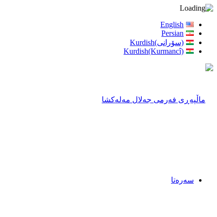
English
Persian
(سۆرانی)Kurdish
Kurdish(Kurmancî)
سەرەتا