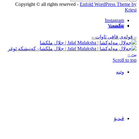
Copyright © all rights reserved -
Enfold WordPress Theme by
Kriesi
Instagram
تێکست
Youtube
– قوله‌ی قافی ئاوات –
– که‌نیشکه ‌ئوغر‌
بێ –
Scroll to top
وێنه‌
ڤیدیۆ