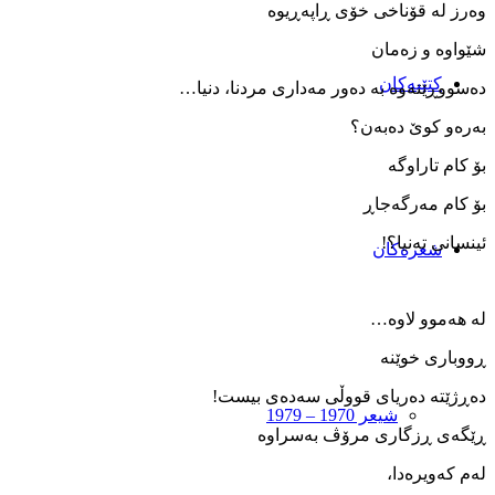
وه‌رز له ‌قۆناخی خۆی ڕاپه‌ڕیوه
شێواوه ‌و زه‌مان
کتێبەکان
ده‌سووڕێته‌وه ‌به ‌ده‌ور مه‌داری مردنا، دنیا…
به‌ره‌و کوێ ده‌به‌ن؟
بۆ کام تاراوگه
بۆ کام مه‌رگه‌جاڕ
ئینسانی ته‌نیا؟!
شعرەکان
له ‌هه‌موو لاوه…
ڕووباری خوێنه
ده‌ڕژێته ‌ده‌ریای قووڵی سه‌ده‌ی بیست!
شیعر 1970 – 1979
ڕێگه‌ی ڕزگاری مرۆڤ به‌سراوه
له‌م که‌ویره‌دا،