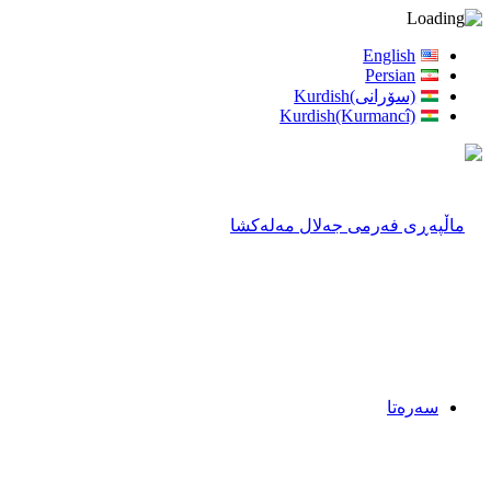
English
Persian
(سۆرانی)Kurdish
Kurdish(Kurmancî)
سەرەتا