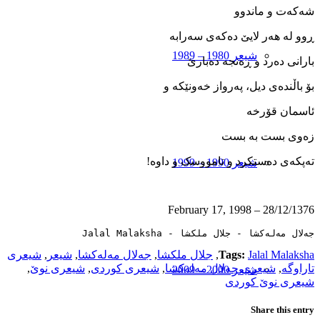
شه‌که‌ت و ماندوو
ڕوو له ‌هه‌ر لایێ ده‌که‌ی سه‌رابه
شیعر 1980 – 1989
بارانی ده‌رد و ڕە‌نجه ‌ده‌بارێ
بۆ باڵنده‌ی دیل، په‌رواز خه‌ونێکه ‌و
ئاسمان قۆرخه
زه‌وی بست‌ به ‌بست
ته‌پکه‌ی ده‌ستکرد و تامووسک و داوه!
شیعر 1990 – 1999
28/12/1376 – February 17, 1998
جەلال مەلەکشا - جلال ملکشا - Jalal Malaksha
Jalal Malaksha
Tags:
,
جلال ملکشا
,
جەلال مەلەکشا
,
شیعر
,
شیعری
تاراوگه
,
شیعری جەلال مەلەکشا
,
شیعری کوردی
,
شیعری نوێ
,
شیعر 2000 – 2009
شیعری نوێ کوردی
Share this entry