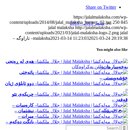
Share on Twitter
https://jalalmalaksha.com/wp-
content/uploads/2014/08/jalal_malaksha_banner_02.jpg
250
845
شیعر 2010 – 2019
jalal malaksha
http://jalalmalaksha.com/wp-
content/uploads/2021/03/jalal-malaksha-logo-2.png
jalal
2021-03-24 20:19:38
2021-03-14 11:23:03
malaksha
– تاراوگه –
You might also like
– ھەی لە ڕەنجی
پۆلێن نەکراوەکان
بەخەسارمان –
– پاته‌ختی
خۆشه‌ویستی –
– دوو تابلۆی ژیان
–
– چریکەی نێو
قەفەز –
– کاره‌سات –
چیرۆک
– نیشتمان –
– میرات –
– بانگت ده‌که‌م –