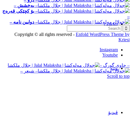
– به‌خشش –
– بۆ کچێکی قه‌ره‌ج
–
– دوایین نامه –
تێکست
Copyright © all rights reserved -
Enfold WordPress Theme by
Kriesi
Instagram
Youtube
– چاوی گورگ –
وێنه‌
– شیعر –
Scroll to top
ڤیدیۆ