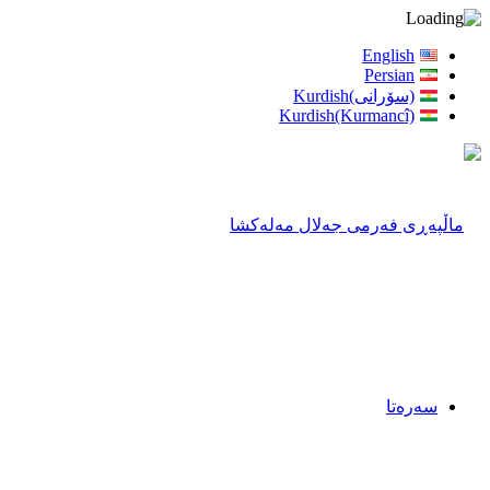
English
Persian
(سۆرانی)Kurdish
Kurdish(Kurmancî)
سەرەتا