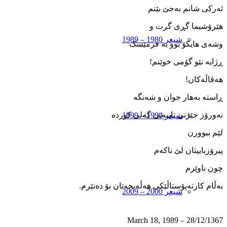
ئه‌رکی شانم به‌جێ بێنم
هێرۆشیما گڕی گرت و
شیعر 1980 – 1989
وشه‌ی هایکۆ بوو به‌ فرمێسک
ڕژایه ‌نێو گۆمی خوێنم!
هه‌ڤاڵه‌کان!
ڕاسته ‌به‌هار جوان و شه‌نگه
نه‌ورۆز جێژنی تایبه‌تی گه‌لی کورده
شیعر 1990 – 1999
لێم ببوورن
پیرۆزباییتان لێ ناکه‌م
چون ناوێرم
به‌ڵام کارته‌پۆستاڵێکی هه‌ڵه‌بجه‌تان بۆ ده‌نێرم.
شیعر 2000 – 2009
28/12/1367 – March 18, 1989