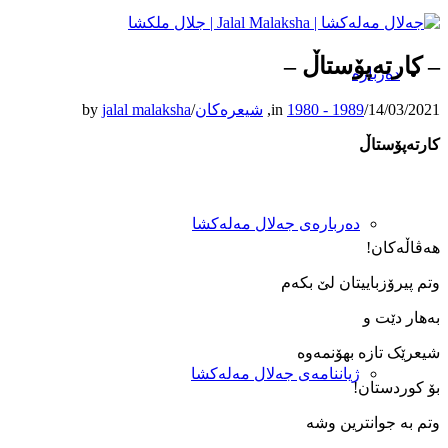
– کارته‌پۆستاڵ –
دەربارە
14/03/2021
/
1980 - 1989
in
,
شیعرەکان
/
jalal malaksha
by
کارته‌پۆستاڵ
دەربارەی جەلال مەلەکشا
هه‌ڤاڵه‌کان!
وتم پیرۆزباییتان لێ بکه‌م
به‌هار دێت و
شیعرێک تازه ‌بهۆنمه‌وه
ژیاننامەی جەلال مەلەکشا
بۆ کوردستان!
وتم به‌ جوانترین وشه