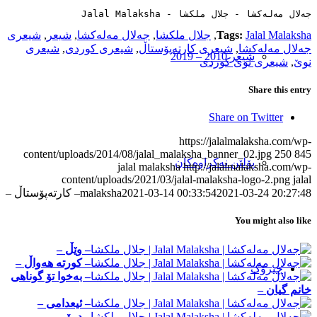
جەلال مەلەکشا - جلال ملکشا - Jalal Malaksha
Jalal Malaksha
Tags:
,
جلال ملکشا
,
جەلال مەلەکشا
,
شیعر
,
شیعری
جەلال مەلەکشا
,
شیعری کارته‌پۆستاڵ
,
شیعری کوردی
,
شیعری
شیعر 2010 – 2019
نوێ
,
شیعری نوێ کوردی
Share this entry
Share on Twitter
https://jalalmalaksha.com/wp-
content/uploads/2014/08/jalal_malaksha_banner_02.jpg
250
845
پۆلێن نەکراوەکان
jalal malaksha
http://jalalmalaksha.com/wp-
content/uploads/2021/03/jalal-malaksha-logo-2.png
jalal
2021-03-24 20:27:48
2021-03-14 00:33:54
malaksha
– کارته‌پۆستاڵ –
You might also like
– وێڵ –
– کورتە ھەواڵ –
چیرۆک
– به‌خوا تۆ گوناهی
خانم گیان –
– ئیعدامی –
– درۆ –