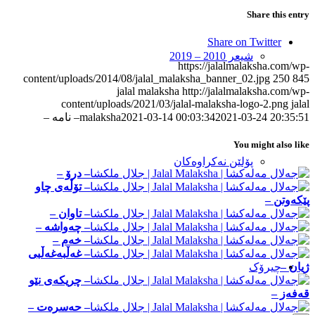
Share this entry
Share on Twitter
شیعر 2010 – 2019
https://jalalmalaksha.com/wp-
content/uploads/2014/08/jalal_malaksha_banner_02.jpg
250
845
jalal malaksha
http://jalalmalaksha.com/wp-
content/uploads/2021/03/jalal-malaksha-logo-2.png
jalal
2021-03-24 20:35:51
2021-03-14 00:03:34
malaksha
– نامه –
You might also like
پۆلێن نەکراوەکان
– درۆ –
– تۆڵه‌ی چاو
پێکه‌وتن –
– تاوان –
– چه‌واشه –
– خەم –
– غه‌ڵبه‌غه‌ڵبی
ژیان –
چیرۆک
– چریکەی نێو
قەفەز –
– حه‌سره‌ت –