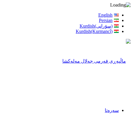
English
Persian
(سۆرانی)Kurdish
Kurdish(Kurmancî)
سەرەتا