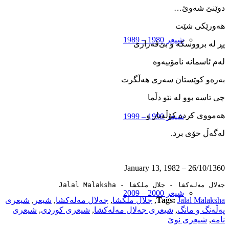
دوێنێ شه‌وێ…
هه‌ورێکی شێت
شیعر 1980 – 1989
پڕ له ‌برووسکه ‌و بێ‌قه‌راری
له‌م ئاسمانه ‌نامۆییه‌وه
به‌ره‌و کوێستان سه‌ری هه‌ڵگرت
چی تاسه‌ بوو له ‌نێو دڵما
هه‌مووی کرده‌ کۆڵه‌بار و
شیعر 1990 – 1999
له‌گه‌ڵ خۆی برد.
26/10/1360 – January 13, 1982
جەلال مەلەکشا - جلال ملکشا - Jalal Malaksha
شیعر 2000 – 2009
Jalal Malaksha
Tags:
,
جلال ملکشا
,
جەلال مەلەکشا
,
شیعر
,
شیعری
په‌ڵه‌نگ و مانگ
,
شیعری جەلال مەلەکشا
,
شیعری کوردی
,
شیعری
نامه
,
شیعری نوێ