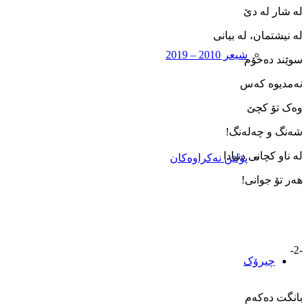
له ‌شار له ‌دێ
له ‌نیشتمان، له ‌بیانی
شیعر 2010 – 2019
سوێند ده‌خۆم
نه‌مدیوه ‌که‌س
وه‌ک تۆ کچێ
شه‌نگ و چه‌له‌نگ!
له‌ ناو کچانی دنیادا
پۆلێن نەکراوەکان
هه‌ر تۆ جوانی!
-2-
چیرۆک
بانگت ده‌که‌م