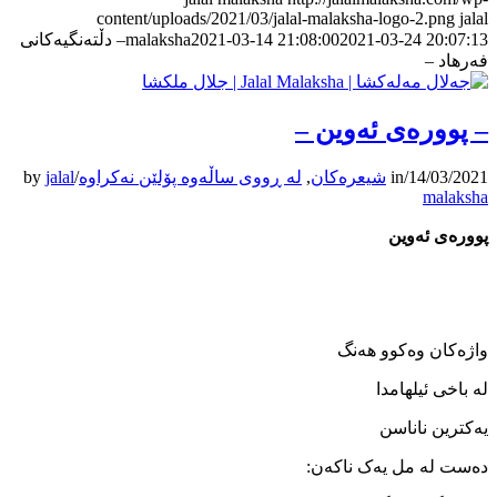
content/uploads/2021/03/jalal-malaksha-logo-2.png
jalal
2021-03-24 20:07:13
2021-03-14 21:08:00
malaksha
– دڵته‌نگیه‌کانی
فه‌رهاد –
– پووره‌ی ئه‌وین –
14/03/2021
/
in
شیعرەکان
,
لە ڕووی ساڵەوە پۆلێن نەکراوە
/
jalal
by
malaksha
پووره‌ی ئه‌وین
واژەکان وه‌کوو هه‌نگ
له‌ باخی ئیلهامدا
یه‌کترین ناناسن
ده‌ست له ‌مل یه‌ک ناکه‌ن: