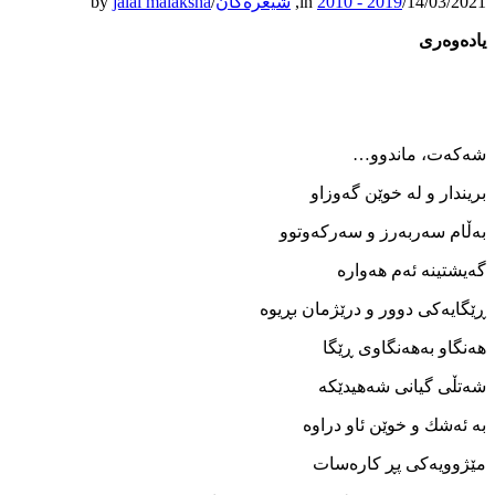
14/03/2021
/
2010 - 2019
in
,
شیعرەکان
/
jalal malaksha
by
ياده‌وه‌ر
ی
شه‌که‌ت، ماندوو…
بريندار و له ‌خوێن گه‌وزاو
به‌ڵام سه‌ربه‌رز و سه‌ركه‌وتوو
گه‌يشتينه ‌ئه‌م هه‌واره
ڕێگايه‌كی دوور و درێژمان بڕيوه
هه‌نگاو به‌هه‌نگاوی ڕێگا
شه‌تڵی گيانی شه‌هيدێكه
به ‌ئه‌شك و خوێن ئاو دراوه
مێژوويه‌كی پڕ كاره‌سات