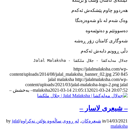
کێڵگه‌ی کامتان وشک و برينگه
هه‌ردوو چاوم پێشکه‌ش ئه‌که‌م
وه‌ک شه‌م له ‌ناو شه‌وه‌زه‌نگا
ده‌سووتێم و ده‌توێمه‌وه
شه‌وگاری کامتان زۆر ڕە‌شه
دڵی ڕوونم دابه‌ش ئه‌که‌م
جەلال مەلەکشا - جلال ملکشا - Jalal Malaksha
https://jalalmalaksha.com/wp-
content/uploads/2014/08/jalal_malaksha_banner_02.jpg
250
845
jalal malaksha
http://jalalmalaksha.com/wp-
content/uploads/2021/03/jalal-malaksha-logo-2.png
jalal
2021-03-24 20:07:52
2021-03-14 21:05:13
malaksha
– به‌خشش –
– شیعری لاسار –
14/03/2021
/
in
شیعرەکان
,
لە ڕووی ساڵەوە پۆلێن نەکراوە
/
jalal
by
malaksha