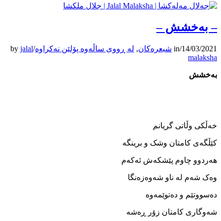
– به‌خشش –
14/03/2021
/
in
شیعرەکان
,
لە ڕووی ساڵەوە پۆلێن نەکراوە
/
jalal
by
malaksha
به‌خشش
خه‌ڵکی وڵاتی گریانم
کێڵگه‌ی کامتان وشک و برينگه
هه‌ردوو چاوم پێشکه‌ش ئه‌که‌م
وه‌ک شه‌م له ‌ناو شه‌وه‌زه‌نگا
ده‌سووتێم و ده‌توێمه‌وه
شه‌وگاری کامتان زۆر ڕە‌شه