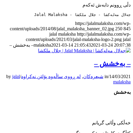
دڵی ڕوونم دابه‌ش ئه‌که‌م
جەلال مەلەکشا - جلال ملکشا - Jalal Malaksha
https://jalalmalaksha.com/wp-
content/uploads/2014/08/jalal_malaksha_banner_02.jpg
250
845
jalal malaksha
http://jalalmalaksha.com/wp-
content/uploads/2021/03/jalal-malaksha-logo-2.png
jalal
2021-03-24 20:07:38
2021-03-14 21:05:43
malaksha
– به‌خشش –
– به‌خشش –
14/03/2021
/
in
شیعرەکان
,
لە ڕووی ساڵەوە پۆلێن نەکراوە
/
jalal
by
malaksha
به‌خشش
خه‌ڵکی وڵاتی گریانم