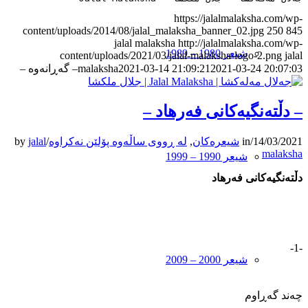
https://jalalmalaksha.com/wp-
content/uploads/2014/08/jalal_malaksha_banner_02.jpg
250
845
jalal malaksha
http://jalalmalaksha.com/wp-
شیعر 1980 – 1989
content/uploads/2021/03/jalal-malaksha-logo-2.png
jalal
2021-03-24 20:07:03
2021-03-14 21:09:21
malaksha
– گه‌ڕانه‌وه –
– دڵته‌نگیه‌کانی فه‌رهاد –
14/03/2021
/
in
شیعرەکان
,
لە ڕووی ساڵەوە پۆلێن نەکراوە
/
jalal
by
malaksha
شیعر 1990 – 1999
دڵته‌نگیه‌کانی فه‌رهاد
-1-
شیعر 2000 – 2009
چه‌ند گه‌ڕاوم