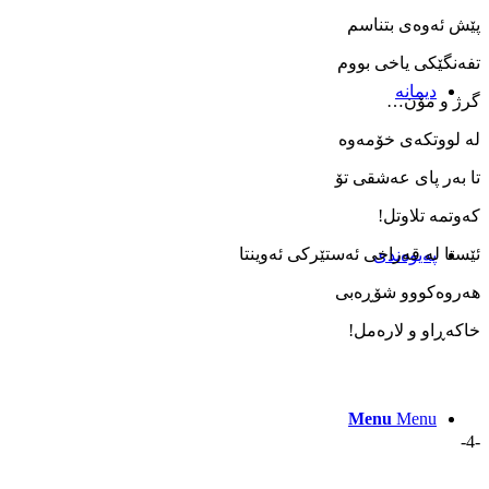
پێش ئه‌وه‌ی بتناسم
تفه‌نگێکی یاخی بووم
دیمانە
گرژ و مۆن…
له‌ لووتکه‌ی خۆمه‌وه
تا به‌ر پای عه‌شقی تۆ
که‌وتمه‌ تلاوتل!
ئێستا له‌ قه‌راخی ئه‌ستێرکی ئه‌وینتا
پەیوەندی
هه‌روه‌کووو شۆڕە‌بی
خاکه‌ڕاو و لا‌ره‌مل!
Menu
Menu
-4-