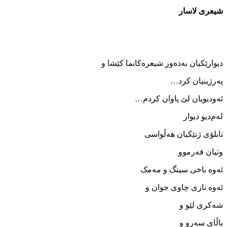
شیعری لاسار
دیوارێکیان به‌ده‌ور شیعره‌کانما کێشا و
په‌رژینیان کرد…
ئه‌ودیویان لێ پاوان کردم…
له‌م‌دیو دیوار
تابلۆی ژنێکیان هه‌ڵواسی
وتیان فه‌رموو
ئه‌وه ‌باخی سینگ و مه‌مک
ئه‌وه ‌نازی چاوی جوان و
شه‌کری لێو و
باڵای سه‌رو و