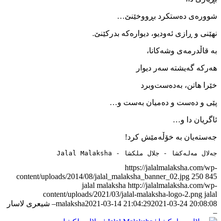
شووره‌ی ده‌ستکرد بڕووخێنێ…
نهێنی و ڕازی ئه‌ودیو، دیواره‌که ‌بدرکێنێ.
به ‌قاڵدرمه‌ی وشه‌کانا،
هه‌رکه ‌گه‌یشته ‌سه‌ر دیوار
خێرا هاتن، به‌ده‌ست‌وبرد
پێی و ده‌ست و ده‌میان به‌ست و…
ئاگریان دا و…
جه‌سته‌یان به‌ خۆڵه‌مێش کرد!
جەلال مەلەکشا - جلال ملکشا - Jalal Malaksha
https://jalalmalaksha.com/wp-
content/uploads/2014/08/jalal_malaksha_banner_02.jpg
250
845
jalal malaksha
http://jalalmalaksha.com/wp-
content/uploads/2021/03/jalal-malaksha-logo-2.png
jalal
2021-03-24 20:08:08
2021-03-14 21:04:29
malaksha
– شیعری لاسار
–