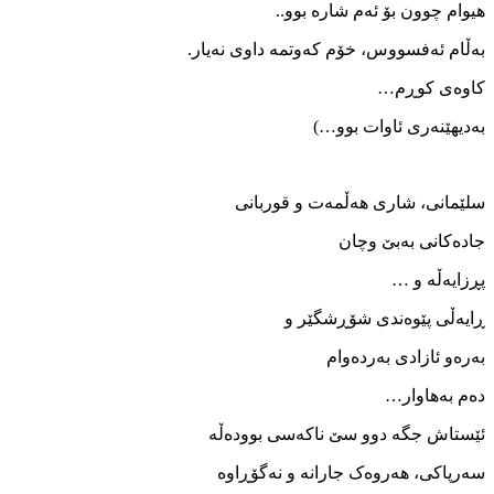
ھیوام چوون بۆ ئەم شارە بوو..
بەڵام ئەفسووس، خۆم کەوتمە داوی نەیار.
کاوەی کوڕم…
بەدیھێنەری ئاوات بوو…)
سلێمانی، شاری ھەڵمەت و قوربانی
جادەکانی بەبێ وچان
پڕزایەڵە و …
ڕایەڵی پێوەندی شۆڕشگێر و
بەرەو ئازادی بەردەوام
دەم بەھاوار…
ئێستاش جگە دوو سێ ناکەسی بوودەڵە
سەرپاکی، ھەروەک جارانە و نەگۆڕاوە