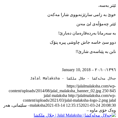
ئێتر بەسە،
خوێ بە زامی سارێژنەبووی شارا مەکەن
ئێتر چەمۆڵەی لێ مەنن
بە سەرمانا بەردەقارەمان دەبارێ!
دوو سێ خاسە جاش چاوشی پیرە پنۆک
نابن بە پێناسەی شارێ!!
٢٠/١٠/١٣٩٦ – January 10, 2018
جەلال مەلەکشا - جلال ملکشا - Jalal Malaksha
https://jalalmalaksha.com/wp-
content/uploads/2014/08/jalal_malaksha_banner_02.jpg
250
845
jalal malaksha
http://jalalmalaksha.com/wp-
content/uploads/2021/03/jalal-malaksha-logo-2.png
jalal
2021-03-24 20:08:30
2021-03-14 12:35:15
malaksha
– سلێمانی، ھەر
وەک خۆی ماوە –