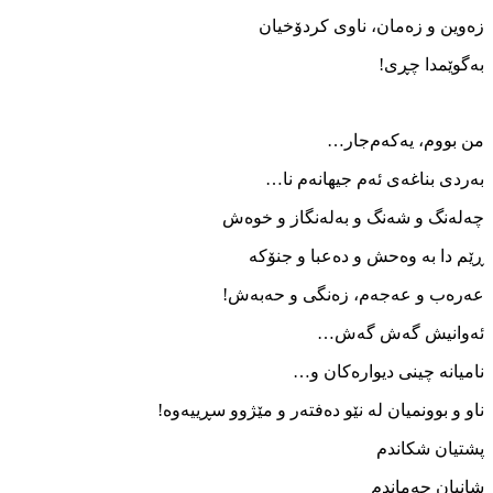
زەوین و زەمان، ناوی کردۆخیان
بەگوێمدا چڕی!
من بووم، یەکەم‌جار…
بەردی بناغەی ئەم جیهانەم نا…
چەلەنگ و شەنگ و بەلەنگاز و خوەش
ڕێم دا بە وەحش و دەعبا و جنۆکە
عەرەب و عەجەم، زەنگی و حەبەش!
ئەوانیش گەش گەش…
نامیانە چینی دیوارەکان و…
ناو و بوونمیان لە نێو دەفتەر و مێژوو سڕییەوە!
پشتیان شکاندم
شانیان چەماندم