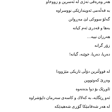
هه‌ر وه‌ره‌قی ته‌ژی له ‌ئه‌سرين و زووخاو
به ‌قه‌ڵه‌می ئه‌ويندارێكی نووسراوه
گه‌لۆ سووكی لێ مه‌ڕوانن
به‌ها و قه‌دری ئه‌م کيانه
هه‌رزان نيیه…
زۆر گرانه
ده‌ريا، ده‌ريا، خوێنه، گيانه!
له‌ قووڵترين دۆڵی تاريكی مێژوودا
وه‌ڕێ كه‌وتووين
ئاوڕێک بۆ دوا بده‌نه‌وه
ئه‌و ڕێگايه، به ‌كه‌لاك و كاسه‌ی سه‌رمان داپۆشراوه
له‌ هه‌ر شه‌قامێكا گۆڕی شه‌هيدێكه