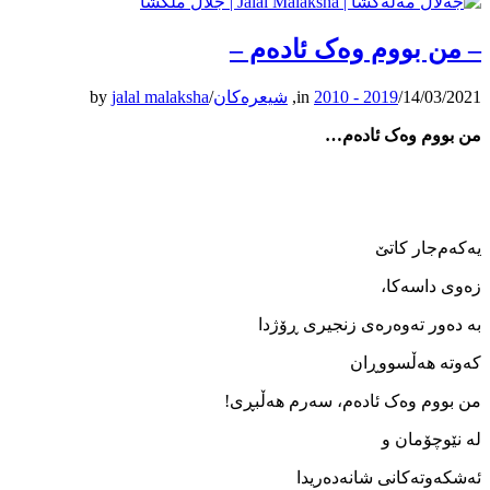
– من بووم وەک ئادەم –
14/03/2021
/
2010 - 2019
in
,
شیعرەکان
/
jalal malaksha
by
من بووم وەک ئادەم…
یەکەم‌جار کاتێ
زەوی داسەکا،
بە دەور تەوەرەی زنجیری ڕۆژدا
کەوتە ھەڵسووڕان
من بووم وەک ئادەم، سەرم ھەڵبڕی!
لە نێوچۆمان و
ئەشکەوتەکانی شانەدەریدا