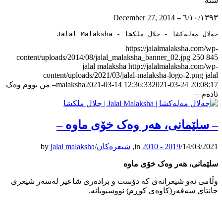
سنە
٦/١٠/١٣٩٣ – December 27, 2014
جەلال مەلەکشا - جلال ملکشا - Jalal Malaksha
https://jalalmalaksha.com/wp-
content/uploads/2014/08/jalal_malaksha_banner_02.jpg
250
845
jalal malaksha
http://jalalmalaksha.com/wp-
content/uploads/2021/03/jalal-malaksha-logo-2.png
jalal
2021-03-24 20:08:17
2021-03-14 12:36:33
malaksha
– من بووم وەک
ئادەم –
– سلێمانی، ھەر وەک خۆی ماوە –
14/03/2021
/
2010 - 2019
in
,
شیعرەکان
/
jalal malaksha
by
سلێمانی، ھەر وەک خۆی ماوە
وڵامی ئەو شیعرانەی کە دۆست و برادەری شاعیر لەسەر شیعری
جانتای سەفەر(کاوەی کوڕم) نووسیویانە.