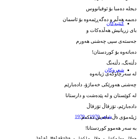
دیجله‌ ده‌مبا بۆ ئوقیانووس
ده‌بمه ‌هه‌ڵم و ده‌گه‌ڕێمه‌وه‌ بۆ ئاسمان
کتێبەکان
بای زریانیش هه‌ڵده‌کات و
جه‌سته‌ی سپی چه‌شنی هه‌ورم
ده‌باته‌وه ‌بۆ کوردستان!
دڵته‌نگ، دڵته‌نگ
شعرەکان
له‌ سه‌رچاوکه‌ی ژیانه‌وه
چه‌شنی هه‌ورێکی خه‌ماژۆ، داده‌بارێم
له‌ کوێستان و له ‌پێده‌شت و دارستانا
داده‌بارێم، تۆزقاڵ تۆزقاڵ
شیعر 1970 – 1979
ژیله‌مۆی دڵ، دابه‌ش ده‌که‌م
به ‌سه‌ر هه‌موو کوردستانا!
جەلال مەلەکشا - جلال ملکشا - Jalal Malaksha