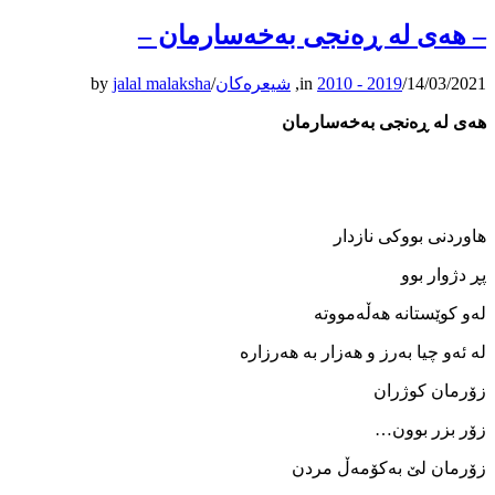
– ھەی لە ڕەنجی بەخەسارمان –
14/03/2021
/
2010 - 2019
in
,
شیعرەکان
/
jalal malaksha
by
ھەی لە ڕەنجی بەخەسارمان
ھاوردنی بووکی نازدار
پڕ دژوار بوو
لەو کوێستانە ھەڵەمووتە
لە‌ ئەو چیا بەرز و ھەزار بە ھەرزارە
زۆرمان کوژران
زۆر بزر بوون…
زۆرمان لێ بەکۆمەڵ مردن