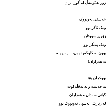
زۆر بەکۆمەڵ لە گۆڕ نران!
عەشقی نەوبووک
وەک ئاگر بوو
زۆری سووتان
وەک پەنگر بوو
بوون بە گاوگەردوون، بە پەپوولە
بە ھەزاران!
بووکمان ھێنا
بە جەلیت و بە تەقڵەکوت
گیانی سەدان و ھەزاران
لە ژێر پێی ئەسپی نەوبووک بوو