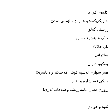
کاوەی کوڕم
جارێکی‌کەش، ھەر بۆ سلێمانی ئەچێ
ڕاستی گەلۆ!
خاک فرۆش تاوانبارە
یان خاک؟
سلێمانی..
وەکوو جاران
ھەر سواری ئەسپە کوێتی که‌حیلانه و دانابەزێ!
دایکی ئەم شارە پیرۆزە
ڕۆژێ دەیان مامە ڕیشە و شەھاب ئەزئ!
ئێوە و خواتان