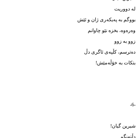
له ‌دووریت
بووگم به ‌په‌یکه‌ری ژان و ئێش
وه‌ره‌وه، ‌بخزه‌ نێو چاوانم
زوو به‌ زوو
ده‌ترسم، کڵپه‌ی ئاگری دڵ
بتکات به ‌خۆڵه‌مێش!
-6-
شیرین گیان!
دڵته‌نگم