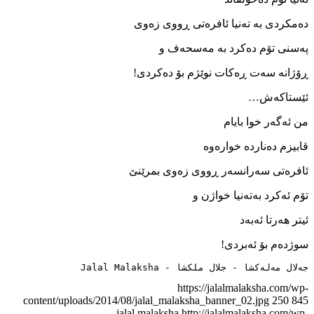
ده‌مکردی به ‌ته‌نیا ئافره‌تی ڕووی زه‌وی
په‌سنی تۆم ده‌کرد به ‌مه‌سحه‌ف و
ڕۆژانه ‌سه‌ت ڕەکات نوێژم بۆ ده‌کردی!
ئێستاکه‌ش…
من ئه‌گه‌ر خوا بایام
قابیزم ده‌نارده ‌خواره‌وه
ئافره‌تی سه‌رانسه‌ر ڕووی زه‌وی بمرێنێ
تۆم ئه‌کرد به‌ته‌نیا خواژن و
ئیتر هه‌رتا ئه‌به‌د
سوژده‌م بۆ ئه‌بردی!
جەلال مەلەکشا - جلال ملکشا - Jalal Malaksha
https://jalalmalaksha.com/wp-
content/uploads/2014/08/jalal_malaksha_banner_02.jpg
250
845
jalal malaksha
http://jalalmalaksha.com/wp-