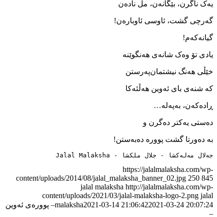
یه‌ک ناگرن، بێگانه‌ن، مل ناده‌ن
گه‌رچی گشت، ئاوسی ئاوباره‌ن!
گیانه‌که‌م!
یادی تۆ وه‌ک شانه‌ی هه‌نگوێنه
خێڵی هه‌نگ نیشتمان‌په‌رستن
که‌ شنه‌ی بای ئه‌وین هه‌ڵئه‌کا
ڕاده‌که‌ن، به‌په‌له…
ده‌ستی یه‌کتر ده‌گرن و
به‌ ده‌ورتا گشت پووره‌ ده‌به‌ستن!
جەلال مەلەکشا - جلال ملکشا - Jalal Malaksha
https://jalalmalaksha.com/wp-
content/uploads/2014/08/jalal_malaksha_banner_02.jpg
250
845
jalal malaksha
http://jalalmalaksha.com/wp-
content/uploads/2021/03/jalal-malaksha-logo-2.png
jalal
2021-03-24 20:07:24
2021-03-14 21:06:42
malaksha
– پووره‌ی ئه‌وین
–