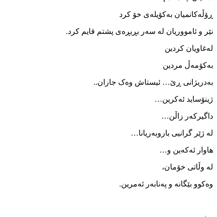
ڕۆڵەکانمیان بەکۆیلەی خۆ کرد
نێر و ئامووریان لە سەر بڕبڕەی پشتم قایم کرد.
لەغاویان کردین
بەکۆمەڵ مردین
بەدریژانی ڕێ… ئیستاش وەک جاران..
ژینۆساید ئەکرین…
داگیرکەر زاڵن…
لە ژێر گرانیی باروبەریانا…
ھاوار ئەکەین و…
لە وڵاتی خۆمان،
وەکوو بێگانە و پەنابەر ئەمرین.