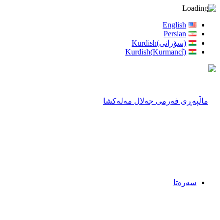
English
Persian
(سۆرانی)Kurdish
Kurdish(Kurmancî)
سەرەتا