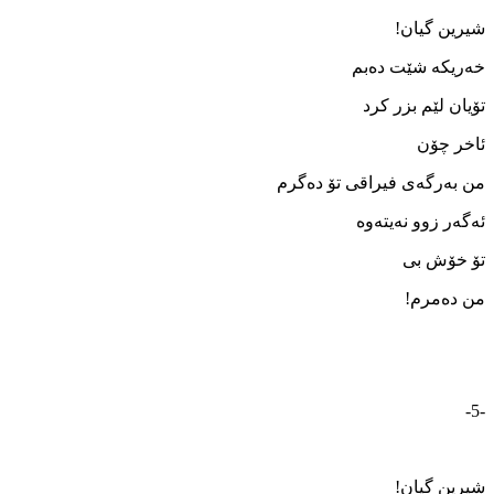
شیرین گیان!
خه‌ریکه‌ شێت ده‌بم
تۆیان لێم بزر کرد
ئاخر چۆن
من به‌رگه‌ی فیراقی تۆ ده‌گرم
ئه‌گه‌ر زوو نه‌یته‌وه
تۆ خۆش بی
من ده‌مرم!
-5-
شیرین گیان!