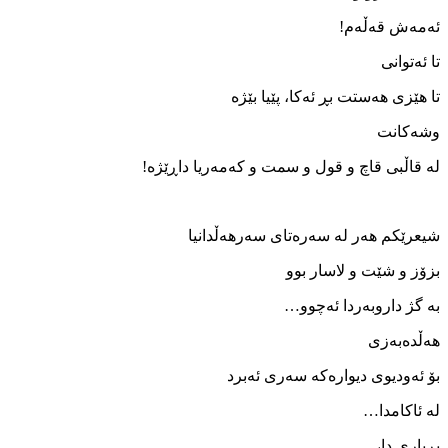
ئه‌مه‌ش قه‌ڵه‌م!
تا ئه‌توانی
تا هێزی هه‌ستت بڕ ئه‌کا، پێیا بێژە
وشه‌کانت
له‌ قاڵبی قاچ و قول و سمت و که‌مه‌ریا داڕێژە!
شیعرێکم هه‌ر له ‌سه‌ره‌تای سه‌رهه‌ڵدانیا
بزۆز و شێت و لاسار بوو
به‌ گژ داروبه‌ردا ئه‌چوو…
هه‌ڵده‌به‌زی
بۆ ئه‌ودیوی دیواره‌که ‌سه‌ری ئه‌برد
له ‌ئاکامدا…
بڕیاری‌ دا،