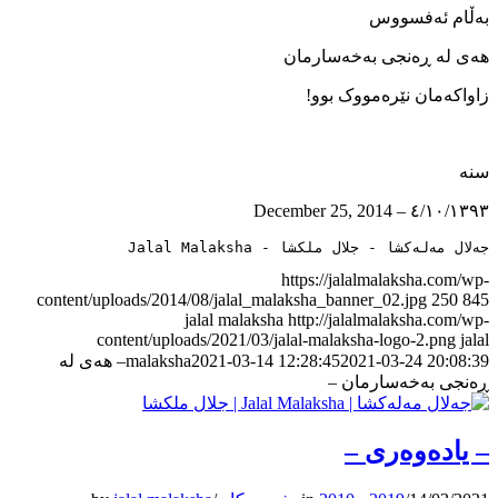
بەڵام ئەفسووس
ھەی لە ڕەنجی بەخەسارمان
زاواکەمان نێرەمووک بوو!
سنە
٤/١٠/١٣٩٣ – December 25, 2014
جەلال مەلەکشا - جلال ملکشا - Jalal Malaksha
https://jalalmalaksha.com/wp-
content/uploads/2014/08/jalal_malaksha_banner_02.jpg
250
845
jalal malaksha
http://jalalmalaksha.com/wp-
content/uploads/2021/03/jalal-malaksha-logo-2.png
jalal
2021-03-24 20:08:39
2021-03-14 12:28:45
malaksha
– ھەی لە
ڕەنجی بەخەسارمان –
– ياده‌وه‌ری –