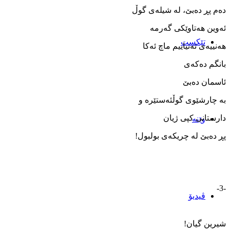
ده‌م پڕ ده‌بێ، له‌ شیله‌ی گوڵ
ئه‌وین هه‌تاوێکی گه‌رمه
تێکست
هه‌نییه‌ی ته‌نیاییم ماچ ئه‌کا
بانگم ده‌که‌ی
ئاسمان ده‌بێ
به ‌چارشێوی گوڵئه‌ستێره ‌و
دارستانی کپی ژیان
وێنه‌
پڕ ده‌بێ له‌ چریکه‌ی بولبول!
-3-
ڤیدیۆ
شیرین گیان!