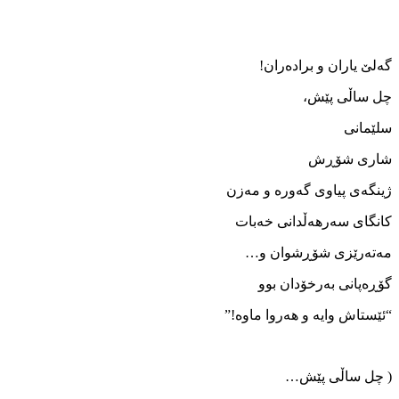
گەلێ یاران و برادەران!
چل ساڵی پێش،
سلێمانی
شاری شۆڕش
ژینگەی پیاوی گەورە و مەزن
کانگای سەرھەڵدانی خەبات
مەتەرێزی شۆڕشوان و…
گۆڕەپانی بەرخۆدان بوو
“ئێستاش وایە و ھەروا ماوە!”
( چل ساڵی پێش…