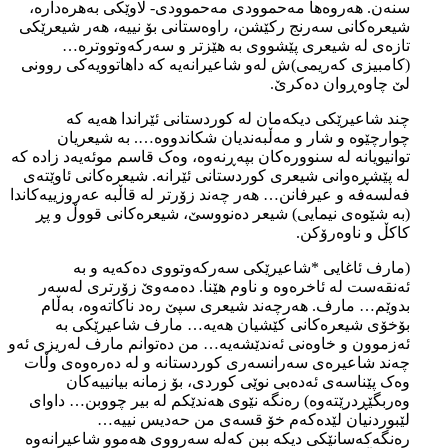
سنەن. هەروەها مەحموودی مەحموودی- لاوێکی بەهرەدارە،
شیعرەکانی سەرنج رکێشن، راوەستانی بۆ نییە، هەر شیعرێکی
تازەی لە شیعری پێشووی بە هێزتر و سەرکەوتووترە…
(کامبیزی کەریمی)ش لەو شاعیرانەیە کە داهاتوویەکی روونی
لێ چاوەڕوان دەکرێ.
چند شاعیرێکی دیکەمان لە کوردستانی ئێراندا هەیە کە
چوارچێوە و شار و مەڵبەندیان شکاندووە…. بە شیعریان
توانیویانە لە سنوورەکان بپەڕنەوە، وەک قاسم موئەیەد زادە کە
لە پێشڕەوانی شیعری کوردستانی ئێرانە. شیعرەکانی ئاوێتەی
فەلسەفە و عیرفانن… هەر چەند زۆرتر لە قاڵبە عەروزییەکاندا
(بە شێوەی نیمایی) شیعر دەنووسێ، شیعرەکانی قووڵ و پڕ
کاکڵ و ناوەرۆکن.
(مارف ئاغایی *شاعیرێکی سەرکەوتووی دەکەیە و بە
ئەنقەست لە ئاخرەوە و ناوم هێنا. دەمەوێ زۆرتری لەسەر
بدوێم… مارف. هەرچەند شیعری سپێ رەد ناکاتەوە، بەڵام
بۆخۆی شیعرەکانی کێشیان هەیە… مارف شاعیرێکی بە
ئەزموون و خاوەنی ئەندێشەیە… من دەتوانم مارف لەریزی ئەو
چەند شاعیرەی سەرانسەری کوردستانە و لە دەرەوەی وڵات
وەک پێناسەی ئەدەبی نوێی کوردی، بۆ زمانە بیانییەکان
وەربگێڕدرێتەوە) رەنگە نێوی هەندێکم لە بیر چووبن… داوای
لێبوردنیان لێدەکەم خۆ قسەی من حەدیس نییە…
رەنگەکەسانێکی دیکە ببن کەلە سەرووی هەموو شاعیرانەوە