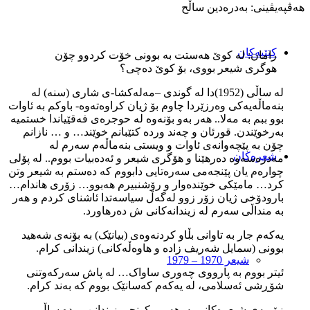
هەڤپەیڤینی: بەدرەدین ساڵح
کتێبەکان
رامان: لە کوێ هەستت بە بوونی خۆت کردوو چۆن
هوگری شیعر بووی، بۆ کوێ دەچی؟
لە ساڵی (1952)دا لە گوندی –مەلەکشا-ی شاری (سنە) لە
بنەماڵەیەکی وەرزێردا چاوم بۆ ژیان کراوەتەوە- باوکم بە ئاوات
بوو ببم بە مەلا.. هەر بەو بۆنەوە لە حوجرەی فەقێیاندا خستمیە
بەرخوێندن. قورئان و چەند وردە کتێبانم خوێند… و … نازانم
چۆن بە پێچەوانەی ئاوات و ویستی بنەماڵەم سەرم لە
شعرەکان
مەدرەسەوە دەرهێنا و هۆگری شیعر و ئەدەبیات بووم.. لە پۆلی
چوارەم یان پێنجەمی سەرەتایی دابووم کە دەستم بە شیعر وتن
کرد… مامێکی خوێندەوار و رۆشنبیرم هەبوو… زۆری هاندام…
بارودۆخی ژیان زۆر زوو لەگەڵ سیاسەتدا ئاشنای کردم و هەر
بە منداڵی سەرم لە زیندانەکانی ش دەرهاورد.
یەکەم جار بە تاوانی بڵاو کردنەوەی (بیانێک) بە بۆنەی شەهید
بوونی (سمایل شەریف زادە و هاوەڵەکانی) زیندانی کرام.
شیعر 1970 – 1979
ئیتر بووم بە پارووی چەوری ساواک… لە پاش سەرکەوتنی
شۆڕشی ئەسلامی، لە یەکەم کەسانێک بووم کە بەند کرام.
زۆربەی شیعرەکانم بەرهەمی کونجی زیندانن… دە ساڵ