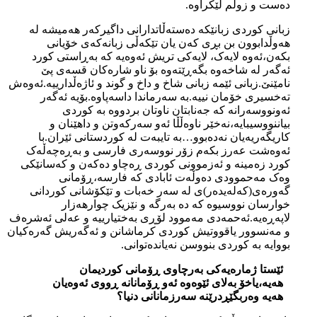
دەست و زوڵم لێکراوە.
زبانی کوردی زبانێکە دەستەڵاتدارانی داگیرکەر هەمیشە لە
هەوڵدابوون بن بڕی کەن یان تێکەڵی زبانەکەی خۆیانی
بکەن،ئەوە لایەک، لایەکی تریش ئەوەیە کە بەڕاستی کورد
ئەگەر لە شاخەوە بگەڕێتەوە بۆ ناو شارەکان قسەی پێ
نامێنێ.زبانی ئێمە زبانی شاخ و داخ و گوند و ئاژەڵدارییە.ئەوەش
تەخسیری خۆمان نییە.بە سەرماندا داسەپاوە.بۆیە ئەگەر
ئەونووسەرانە کە جەنابتان ناوتان بردووە بە کوردی
بیاننووسیبایە،نەخێر ناوەڵڵا ئەو سەرکەوتن و داهێنان و
کاریگەریەیان نەدەبوو…بە تایبەت لە کوردستانی ئێران.با
ئەوەشت عەرز بکەم زۆر نووسەری فارسی و بەڕەچەڵەک
کورد زەمینە و ئەزموونی کوردی ڕەچاو دەکەن و کەسانێکی
وەک مەحموودی دەوڵەت ئابادی کە فارسە،ڕۆمانی
گەورەی(کەلەیدەر)ی لە سەر خەبات و تێکۆشانی کوردانی
خوارسان نووسیوە کە دە بەرگە و نێزیک چوارهەزار
لاپەڕەیە.ئەحمەدی مەموود لۆڕی بەختیارییە و عەلی ئەشرەف
و مەنسوور یاقووتیش کوردی کرماشانن و ئەگەریش گەرەکیان
بووایە بە کوردی بنووسن نەیاندەتوانی.
ئێستا ژمارەیەکی بەرچاوی ڕۆمانی کوردیمان
هەیە،یاخۆ بەلای ئێوەوە ئەو ڕۆمانانە ڕووی ئەوەیان
هەیە وەربگێڕدرێنە سەرزمانانی دنیا؟