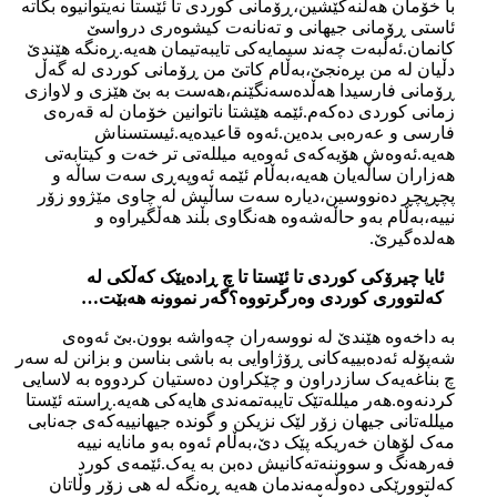
با خۆمان هەڵنەکێشین،ڕۆمانی کوردی تا ئێستا نەیتوانیوە بگاتە
ئاستی ڕۆمانی جیهانی و تەنانەت کیشوەری درواسێ
کانمان.ئەڵبەت چەند سیمایەکی تایبەتیمان هەیە.ڕەنگە هێندێ
دڵیان لە من بڕەنجێ،بەڵام کاتێ من ڕۆمانی کوردی لە گەڵ
ڕۆمانی فارسیدا هەڵدەسەنگێنم،هەست بە بێ هێزی و لاوازی
زمانی کوردی دەکەم.ئێمە هێشتا ناتوانین خۆمان لە قەرەی
فارسی و عەرەبی بدەین.ئەوە قاعیدەیە.ئیستسناش
هەیە.ئەوەش هۆیەکەی ئەوەیە میللەتی تر خەت و کیتابەتی
هەزاران ساڵەیان هەیە،بەڵام ئێمە ئەوپەڕی سەت ساڵە و
پچڕپچڕ دەنووسین،دیارە سەت ساڵیش لە چاوی مێژوو زۆر
نییە،بەڵام بەو حاڵەشەوە هەنگاوی بڵند هەڵگیراوە و
هەلدەگیرێ.
ئایا چیرۆکی کوردی تا ئێستا تا چ ڕادەیێک کەڵکی لە
کەلتووری کوردی وەرگرتووە؟گەر نموونە هەبێت…
بە داخەوە هێندێ لە نووسەران چەواشە بوون.بێ ئەوەی
شەپۆلە ئەدەبییەکانی ڕۆژاوایی بە باشی بناسن و بزانن لە سەر
چ بناغەیەک سازدراون و چێکراون دەستیان کردووە بە لاسایی
کردنەوە.هەر میللەتێک تایبەتمەندی هایەکی هەیە.ڕاستە ئێستا
میللەتانی جیهان زۆر لێک نزیکن و گوندە جیهانییەکەی جەنابی
مەک لۆهان خەریکە پێک دێ،بەڵام ئەوە بەو مانایە نییە
فەرهەنگ و سووننەتەکانیش دەبن بە یەک.ئێمەی کورد
کەلتوورێکی دەوڵەمەندمان هەیە ڕەنگە لە هی زۆر وڵاتان