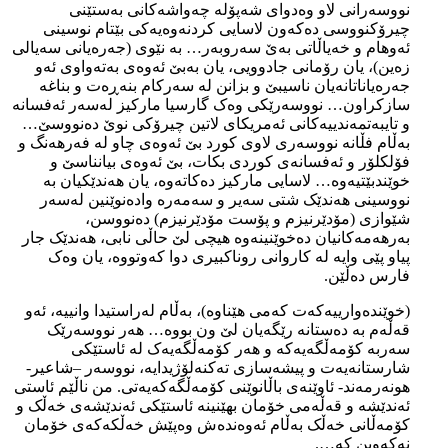
نووسەرانی لاو وەدوای شەپۆلە چەواشەکانی بەستێنی
چیرۆکنووسی دەکەون لاسایی کردنەوەیەکی بێتام نوسینی
ئەوهام و خەیاڵاتی بەێ سەروبەر… بە نێوی (جەرەیانی سەیالی
زەین)، یان رۆمانی جادوویی، یان بەبێ ئەوەی بەتەواوی ئەو
جەرەیاناتانەیان ناسیبێ و بزانن لە سەرکام بنەڕەت و بناغە
سازکراون… نووسەرێکی وەک گارسیا مارکیز لەسەر ئەفسانە
و تایبەتمەندییەکانی ئەمریکای لاتین چیرۆکی نوێ دەنووسێ…
بەڵام فڵانە نووسەری لاوی کورد بێ ئەوەی چاو لە فەرهەنگ و
فۆلکلۆر و ئەفسانەی کوردی بکات، بێ ئەوەی بیانناسێ و
خوێندبێتیەوە… لاسایی مارکیز دەکاتەوە، یان هەندێکیان بە
نووسینی هەندێک شتی سەیر و سەمەرە وادەنوێنین لەسەر
شێوازی (مۆدێرنیزم و پۆست مۆدێرنیزم) دەنووسن،
بەرهەمەکانیان دەخوێنینەوە هیچی لێ حاڵی نابی، هەندێک جار
پیاو پێی وایە لە کاروانی روناکبیری دوا کەوتووە، یان وەک
فارس دەڵێن.
(خوێندەوارییەکەت کەمی هێناوە)، بەڵام لەراستیدا وانییە، ئەو
قەڵەم بە دەستانە رێگەیان لێ ون بووە… هەر نووسەرێک
سەربە کۆمەڵگەیەکە و هەر کۆمەڵگەیەک لە ئاستێکی
شارستانەیەت و پیشەسازی تەکنەلۆژیدایە، نووسەر –شاعیر-
هونەرمەند- ئاوێنەی باڵانوێنی کۆمەڵگەکەیەتی. من ناڵێم ئاستی
ئەندێشە و قەڵەمی خۆمان بهێنینە ئاستێکی ئەندێشەی خەڵک و
کۆمەڵانی خەڵک بەڵام ئەوەندەش وەپێش خەڵکەکەی خۆمان
نەکەوین کە….