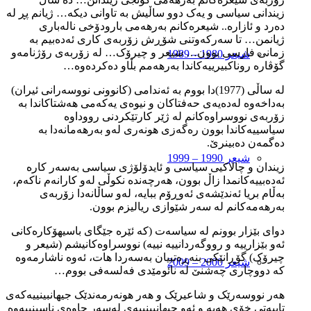
زیندانی سیاسی و یەک دوو ساڵیش بە تاوانی دیکە… ژیانم پڕ لە
دەرد و ئازارە.. شیعرەکانم بەرهەمی بارودۆخی نالەباری
ژیانمن… تا سەرکەوتنی شۆڕش زۆربەی کاری ئەدەبیم بە
زمانی فارسی بوون… شیعر و چیرۆک… لە زۆربەی رۆژنامەو
شیعر 1980 – 1989
گۆڤارە روناکبیرییەکاندا بەرهەمم بڵاو دەکردەوە…
لە ساڵی (1977)دا بووم بە ئەندامی (کانوونی نووسەرانی ئیران)
بەداخەوە لەدەیەی حەفتاکان و نیوەی یەکەمی هەشتاکاندا بە
زۆربەی نووسراوەکانم لە ژێر کارتێکردنی رووداوە
سیاسییەکاندا بوون رەگەزی هونەری لەو بەرهەمانەدا بە
دەگمەن دەبینرێ.
شیعر 1990 – 1999
زیندان و چالاکیی سیاسی و ئایدۆلۆژی سیاسی بەسەر کارە
ئەدەبییەکانمدا زاڵ بوون، هەرچەندە نکوڵی لەو کارانەم ناکەم،
بەڵام بریا ئەندێشەی ئەوڕۆم ببایە، لەو ساڵانەدا زۆربەی
بەرهەمەکانم لە سەر شێوازی ریالیزم بوون.
دوای بێزار بوونم لە سیاسەت (کە ئێرە جێگای باسیهۆکارەکانی
ئەو بێزارییە و رووگەردانییە نییە) نووسراوەکانیشم (شیعر و
چیرۆک) گۆڕانێکی بنەڕەتییان بەسەردا هات، ئەوە ناشارمەوە
شیعر 2000 – 2009
کە دووچاری چەشنێ لە نائومێدی فەلسەفی بووم…
هەر نووسەرێک و شاعیرێک و هەر هونەرمەندێک جیهانبینییەکەی
تایبەتی خۆی هەیە و ئەو جیهانبینییەی لەسەر چاوەی ناسینییەوە