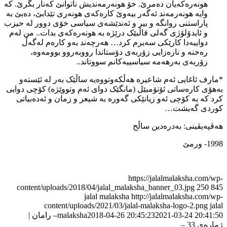
هونەرەکەیان دەمرێ. خۆ هونەرمەندیش ناتوانێ کەنار بگرێ. کە
وایە هونەرمەند ئەگەر بیەوێ کارەکەی هونەری تێدابێ، دەبێ بە
پاراستنی روانگە و بیر و ئەندێشەی سیاسی خۆی دوور لە حیزب
و ئایدۆلۆژی گەلی قاڵبێک درێژە بە هونەرەکەی بدات.. من لەم
دواییەدا کارێکی سەیرم کرد… هەرچەند بەو کارەم لەگەڵ
رەخنە و نارەزایی زۆربەی دۆستاندا رووبەروو بوومەوە،
زۆربەی بەرهەمە سیاسییەکانم سووتاند..
*مارف ئاغایی ئەم شاعیرە هەڵکەوتووەیە ساڵێک بەر لە ئێستەو
بەهۆی کارەساتی ئۆتۆمبێل (مانگێک دوای ئەم وتووێژە) کۆچی دوایی
کرد کە بە کۆچی ئەو زیانێکی گەورە بە شیعر و زمان و ئەدەبیاتی
کوردی گەیشت…
هەڤپەیڤینی: بەدرەدین ساڵح
1998- ورمێ
https://jalalmalaksha.com/wp-
content/uploads/2018/04/jalal_malaksha_banner_03.jpg
250
845
jalal malaksha
http://jalalmalaksha.com/wp-
content/uploads/2021/03/jalal-malaksha-logo-2.png
jalal
2021-03-24 20:41:50
2018-04-26 20:45:23
malaksha
– رامان |
ژماره‌ی 33 –