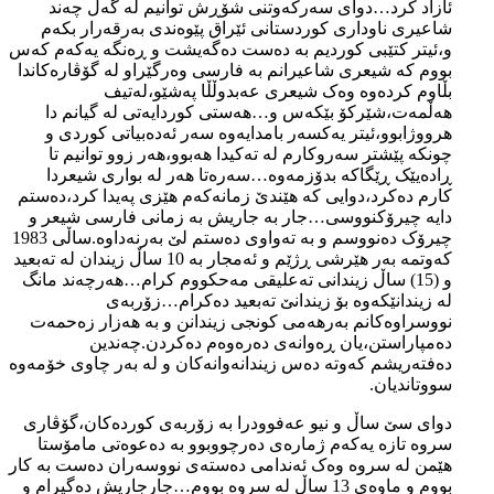
ئازاد کرد…دوای سەرکەوتنی شۆڕش توانیم لە گەڵ چەند
شاعیری ناوداری کوردستانی ئێراق پێوەندی بەرقەرار بکەم
و،ئیتر کتێبی کوردیم بە دەست دەگەیشت و ڕەنگە یەکەم کەس
بووم کە شیعری شاعیرانم بە فارسی وەرگێراو لە گۆڤارەکاندا
بڵاوم کردەوە وەک شیعری عەبدوڵڵا پەشێو،لەتیف
هەڵمەت،شێرکۆ بێکەس و…هەستی کوردایەتی لە گیانم دا
هرووژابوو،ئیتر یەکسەر بامدایەوە سەر ئەدەبیاتی کوردی و
چونکە پێشتر سەروکارم لە تەکیدا هەبوو،هەر زوو توانیم تا
ڕادەیێک ڕێگاکە بدۆزمەوە…سەرەتا هەر لە بواری شیعردا
کارم دەکرد،دوایی کە هێندێ زمانەکەم هێزی پەیدا کرد،دەستم
دایە چیرۆکنووسی…جار بە جاریش بە زمانی فارسی شیعر و
چیرۆک دەنووسم و بە تەواوی دەستم لێ بەرنەداوە.ساڵی 1983
کەوتمە بەر هێرشی ڕژێم و ئەمجار بە 10 ساڵ زیندان لە تەبعید
و (15) ساڵ زیندانی تەعلیقی مەحکووم کرام…هەرچەند مانگ
لە زیندانێکەوە بۆ زیندانێ تەبعید دەکرام…زۆربەی
نووسراوەکانم بەرهەمی کونجی زیندانن و بە هەزار زەحمەت
دەمپاراستن،یان ڕەوانەی دەرەوەم دەکردن.چەندین
دەفتەریشم کەوتە دەس زیندانەوانەکان و لە بەر چاوی خۆمەوە
سووتاندیان.
دوای سێ ساڵ و نیو عەفوودرا بە زۆربەی کوردەکان،گۆڤاری
سروە تازە یەکەم ژمارەی دەرچووبوو بە دەعوەتی مامۆستا
هێمن لە سروە وەک ئەندامی دەستەی نووسەران دەست بە کار
بووم و ماوەی 13 ساڵ لە سروە بووم…جارجاریش دەگیرام و