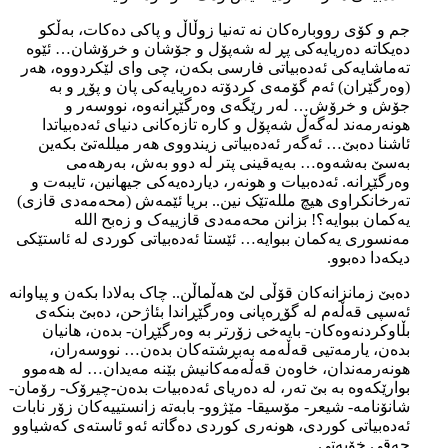
جم و کۆی رووبارەکان نە تەنیا زوڵاڵ و پاکی دەکات، بەڵکو
دەیکاتە دەریایەکی پڕ لە شەپۆل و جۆشان و خرۆشان… ئێوە
تەماشایەکی ئەدەبیاتی فارسی بکەن، چی وای لێکردووە، هەر
(وەرگێران) ئەم گۆمەی کردۆتە دەریایەکی پان و پۆڕ و بە
جۆش و خرۆش… لەر رێگەی وەرگێڕانەوە، نووسەر و
هونەرمەند لەگەڵ شەپۆل و کارە تازەکانی دنیای ئەدەبیاتدا
ئاشنا دەبێ… ئەگەر ئەدەبیاتی زیندووی هەر میللەتێ بکەین
بەسێ بەشەوە… بەیەقینی پتر لە دوو بەش، بەرهەمی
وەرگێڕانە. ئەدەبیات و هونەر، دیاردەیەکی جیهانین، تایبەت و
تەرخانکراوی هیچ مللەتێک نین.. بریا ئێمەش (محەمەدی قازی)
یەکمان ببوایە؟! بزانن محەمەدی قازییەک و زەبح اللە
مەنسوری یەکمان ببوایە… ئێستا ئەدەبیاتی کوردی لە ئاستێکی
دیکەدا دەبوو.
دەبێ زمانزانەکان قۆڵی لێ هەڵماڵن.. چاک بەلادا بکەن و پیاوانە
ئەسپی قەڵەم لە گۆڕەپانی وەرگێڕاندا بئاژحن، دەبێ بنکەی
بڵاوکردنەوەکان- بایەخی زۆرتر بە وەرگێڕان- بدەن، هانیان
بدەن، یارمەتیی قەڵەمە بەبڕشتەکان بدەن… نووسەران،
هونەرمەندان، خاوەن قەڵەمەکانیش بێنە مەیدان… لە هەموو
بوارێکەوە بە بێ تەر، لە دەریای ئەدەبیات بدەن-چیرۆک- رۆمان-
شانۆنامە- شیعر- مۆسیقا- مێژوو- بابەتە زانستییەکان زۆر نابات
ئەدەبیاتی کوردی، هونەری کوردی دەگاتە ئەو ئاستەی کەشیاوو
حەقی خۆیەتی…