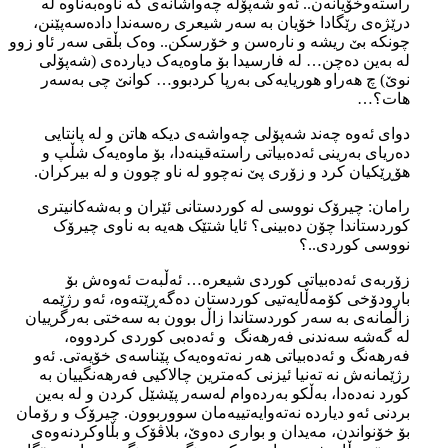
راستەوخۆیانەن.. ئەو شەپۆلە چەواشانەی کە ناوەبەناوە لە
درێژەی رێگادا خۆیان بە سەر شیعری رەسەندا دادەسەپێنن،
چونکە بێ ریشە و نارەسن و خۆرسکن.. وەک بڵقی سەر ئاو زوو
لە بەین دەچن… لە فارسیدا بۆ ماوەیەک دیاردەی (شەپۆلی
نوێ) چ هەراو هوریایەکی بەرپا کردبوو… کوانێ چی بەسەر
هات؟…
دوای ئەوە چەند شەپۆلی چەواشەی دیکە هاتن و لە پانتایی
دەریای بەرینی ئەدەبیاتی راستەقینەدا، بۆ ماوەیەک شڵپ و
هۆڕێکیان کرد و زۆری پێ نەچوو لە ناو چوون و لە بیرکران.
رامان: چیرۆک نووسی لە کوردستانی ئێران و بەشەکانیتری
کوردستاندا چۆن دەبینی؟ ئایا شتێک هەیە بە ناوی چیرۆک
نووسی کوردی..؟
زۆربەی ئەدەبیاتی کوردی شیعرە… ئەڵبەت ئەوەش بۆ
بارودۆخی کۆمەڵایەتیی کوردستان دەگەڕێتەوە، ئەو رژێمە
زاڵمانەی بە سەر کوردستاندا زاڵ بوون بە سەختی بەرگرییان
لە گەشە سەندنی فەرهەنگ و ئەدەبی کوردی کردووە،
فەرهەنگ و ئەدەبیاتی هەر نەتەوەیەک پێناسەی خۆیەتی. ئەو
رژێمانەش نە تەنیا ئیزنی کەمترین چالاکیی فەرهەنگییان بە
کورد نەدەدا، بەڵکو بەردەوام لەسەر پێشێل کردن و لە بەین
بردنی ئەو دیاردە نەتەوایەتییەمان سووربوون. چیرۆک و رۆمان
بۆ خۆنواندن، مەیدان و بواری دەوێ، بلاڤۆک و بڵاوکردنەوەی