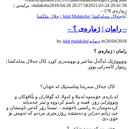
2021-03-24 20:41:58
2018-04-26 20:27:58
malaksha
– برایه‌تی |
ژماره‌ی 178 –
– رامان | ژماره‌ی ؟ –
26/04/2018
/
in
دیمانە
/
jalal malaksha
by
رامان | ژماره‌ی ؟
وتوووێژێک لەگەڵ شاعیر و نووسەری کورد کاک جەلال مەلەکشا |
ڕێبوار کامەرانی پوور
کاک جەلال سەرەتا پێناسەیێک لە خۆتان؟
لە بارەی خۆمەوە لەملا و لەولا، لە گۆڤاران و بڵاڤۆکان و
وتووێژانی زۆر، قسە و باسم کردووە و ئیتر چەندپایە
کردنەوەیان بە ڕاستی ناخۆشە… ئیستا زۆر کەس ناونیشان و
جێ ژیانم دەزانن و دەمێنێتە ڕۆژژمێری مردنم کە ئەویش بۆ
خۆی دێ.
چۆن بوو کە بوونە شاعیر؟