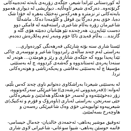
لە کوردستانی ئێراندا شیعر، جێگەی زۆربەی بابەتە ئەدەبیەکانی
گرتۆتەوە.. دەرکەی شیعر ئاوەڵایە.. دیواریشی لە دیواری هەموو
بابەتەکانی تر نزمترە و هەرکەس نەختێک بەهرە لە خۆدا شک
دەبا، خۆی بەم دەرگا بێ قوفڵ و کڵۆمەدا دەکا.. ماشەڵڵا
شاعیرمان زۆرە بەڵام شاعیری راستەقینە لە قامکی دوو
دەست تێناپەڕن، هەرچەندە نێو هێنانیان دەبێتە هۆی گلە و
گازندە… بەڵام قەیدی ناکا خۆم وەبەر ئەم پەللارەش دەدەم.
ئێستا شاری سنە بۆتە شارێکی فەرهەنگی کوردەواری…
بەراستی لەم چەند ساڵەی رابردوودا شاعیر و نووسەری چاکی
تێدا پەیدا بووە کە جێگەی شانازی و رێز و هومێدن… هونەر لە
سنەدا پەرەی ئەستاندووە و گەشەی کردووە، چ لە بەستێنی
مۆسیقا چ لە بەستێنی نەقاشی و پەیکەرتاشی و هونەرەکانی
تردا.
لە بەستێنی شیعردا بەراشکاوی دەتوانم ناوی چەند کەس بڵێم،
لەوانە: ((فەرەیدوونی ئەرشەدی)) شاعیرێکی سەرکەوتووە،
زۆر دەخوێنێتەوە و لەسەر خۆ هەنگاو هەڵدێنێ و شیعرەکانی
جێی سەرنجن، بەراستی لەباری (ناوەرۆک و فۆرم و تەکنیک)ی
شیعرییەوە توانیویەتی خۆی وەک شاعیرێکی رەسەن و
هاوچەرخ بسەلمێنێ.
تەوفیق موشیر پەناهی- ئەحمەدی خالدیان- جەمال حیسامی-
فاتمە حوسێن پەناهی- شیوا سوعانی- شاعیرانی لاوی شاری