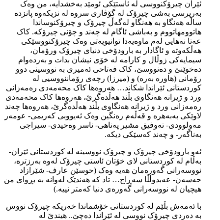
ئێران چیرۆکنووسی لە ئاستێکی ئومێد بەخشدایە، من وەک
بەرپرسی بەشی چیرۆک لە گۆڤاری سروە لە نزیکەوە پانزدە
ساڵە هەنگاو بە هەنگاو لەگەڵ چیرۆک و چیرۆکنوساندا
هاتوومهاتووم و بەباشی ئاگام لە چەند و چۆنی چیرۆکە. کاک
عەتا نەهایی لەم ماوەیەدا توانیویەتی وەک چیرۆکنووسێکی
هەڵکەوتە و ئاگادار بە بارودۆخی دنیای چیرۆک ورۆمان،
سیمایەکی زوڵال و کارامە لە خۆی نیشان بدات و بەردەوام
دەخوێنێ و دەنووسێ، کاک فەتاحی ئەمیری بە نووسینی دوو
رۆمانی (هاورە بەرە) و (میرزا) رچەی رۆماننووسیی لە
کوردستانی ئێراندا شکاند… هەروەها کاک محەمەدی رەمەزانی
ورد و ژیرانە هەنگاوی بڵند هەڵدەگرێ، هەروەها کاک محەمەدی
رەمەزانی ورد و ژیرانە هەنگاوی بڵند هەڵدەگرێ، هەروەها چەند
لاوێکی بەبەهرە و قەڵەم رەنگین وەک ئەیووبی کەریمی- عومەر
مەولوودی- تەوفیق مشیر پەناهی- ناسر وەحیدی- سیراجی
بەناگەر- و چەند کەسێکی دیکە.
ئەو بارودۆخی چیرۆک و چیرۆک نووسینە لە کوردستانی ئێران-
بەڵام لە کوردستانی لای خۆتان ئاستی چیرۆک لەوە بەرزترە،
نووسەرانی گەورەمان هەیە وەک (حوسێن عارف- شێرازاد
حەسەن- عەبدوڵڵا سەڕاج… تاد کە هەندێک لەوانە بە بڕوای من
هیچیان لە نووسەرانی گەورەی دنیا کەمتر نییە.)
با ئەمەش بڵێم لە کوردستانی خۆشماندا خەریکە چیرۆک نووس
بە دەردی چیرۆک نووسی لە ئێراندا دەچێ.. هیندێ لە