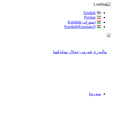
English
Persian
(سۆرانی)Kurdish
Kurdish(Kurmancî)
سەرەتا