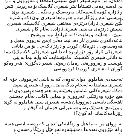
دەدەن. من ناڵێم شیعر دەبێ شتێکی (مەقفا و مەوزوون و …)
بێ لەسەردەمی ئێستادا ئیتر شیعری کلاسیک بۆ دەربڕینی ئێش
و ئازارە کۆمەڵایەتییەکان بەرتەسک و تەنگە… شیعری نوێ
پێویستی ئەم ڕۆژگارەیە و هەروەها شیعری نوێ (کە باشترە
بڵێن شیعری ئازاد) درێژەی مەنتقی شیعری کلاسیکە، شیعری
سپیش درێژەی مەنتقی شعری ئازادە، بەڵام کام شیعری
سپێ… هەلێت و پەلێت؟! لە ئێراندا، نیما یووشیج…
بناغەدانەری شعری ئازادە.. نیما دەڵێ ((من لەرووی مەیل و
هەوەسەوە… دێڕەکان کورت و درێژ ناکەم… بۆ من دانانی
شیعرێکی ئازاد زۆر دژوارترە لە دانانی شیعرێکی کلاسیک)) نیما
لە دانانی شیعری کلاسیکدا مامۆستایە.. کە وایە نیما بە پێی
پێویست و زەروورەتی زەمان رەوتی شیعر دەگۆڕێ. هەر وەکو
گۆران لە شعری کوردیدا کردوویەتی.
ئەحمەدی شاملوو.. دوای ئەوەی کە بە باشی ئەزموونی خۆی لە
شیعری نیماییدا بە ئەنجام دەگەیەنێ.. روو لە شیعری سپێ
دەکا.. شیعرەکانی شاملوو بخوێننەوە، هەرچەندە پەیڕەوی لە
هیچ جۆرە وەزنێکی عەرووزی و نیمایی ناکات، بەڵام چەشنێ
ئاهەنگی تایبەتی دەروونیان هەیە، شیعری سپی شاملوو لە کوێ
و وڕێنەی هەندێک بەناو شاعیرانی خۆمان لە گۆڤار و
رۆژنامەکانماندا لە کوێ؟!
بە بڕوای من تەنیا هێڵ و رێگایەکی ئدەبی کە رەسەنایەتی هەیە
و لە مێژووی ئەدەبدا دەمێنێتەوە ئەو هێڵ و رێگا رەسەن و