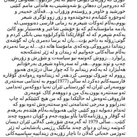
کە دەروجیران دەهاتن بۆ شەونشینی،بە هاندانی مامم کتێبی
خورشید و خاوەر و ڕۆستەم وزۆراب و…قەڵای خەیبەر و
ئەوجۆرە کتێبانەم دەخوێندەوە و زۆر زوو ئۆگری شیعر
بووم،بەڵام ئەوکات شیعرم بە زمانی فارسی دەنووسی،لە
یادمە مامۆستایەکم کە بۆ خۆیشی شاعیر و هەستیار بوو کاتێ
یەکەم شیعرم کە لە گۆڤارێکدا بڵاوکرابۆوە بینی بانگی کردم و
گوتی:ڕۆڵە بە داخم بۆت…یان لە برسا دەمری یان لە گۆشەی
زینداندا دەپڕووکی.وتەکەی مامۆستا هاتە دی…لە برسا نەمردم
بەڵام ساڵەکانی جەوانیم لە زیندان و لە ژێر ئەشکەنجە
ڕابوارد…زووش کەوتمە نیو سیاسەت و شۆڕش و زۆریش
چەپ و توند بووم…هەر لە سەرەتاوە شیعری بەرخۆدانم
هەڵبژارد لە یەکەم زیندانم دا کە چوار ساڵ درێژەی هەبوو
ڕووم لە چیرۆک نووسی کرد.هەر لە زیندانەوە ڕەوانەی گۆڤارە
فارسییەکانم دەکرد.لە ساڵی (1977)بووم بە ئەندامی سەنتەری
نووسەرانی ئێران.لە کوردستانی ئێران تەنیا دووکەس ئەندامی
ئەو سەنتەرە بوون.یەک من و دووهەم کاک عومەری
فارووقی.ئەوەش لە حاڵێکدا بوو کە من هیچ کتێبێکم لە چاپ
نەدرابوو و مەرجی ئەندامەتی ئەو سەنتەرەش ئەوە بوو کە
ئەندام دەبوایە دوو کتێبی چاپی هەبووایە،بەڵام هێندەم بەرهەم
لە گۆڤار و ڕۆژنامەکاندا بڵاو ببۆوە،جەم و کۆیان دەبووە چەند
کتێب…ساڵی 1979 لە گەرمەی شۆڕشی گەلانی ئێران دیسان
کەوتمە زیندان و دوای چەند مانگێک ڕژیمی پادشایەتی لە ژێر
تەوژمی خەباتی گەلان دا ناچار زۆربەی زیندانییە سیاسییەکانی