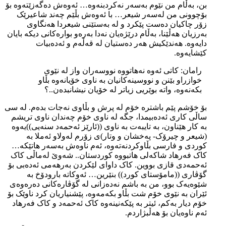
بن، بەڵام من نێوم بەسەر نەکردبنەوە… ئەوەش دەگەزێتەوە بۆ
بۆچوونی من لەسەر شیعر… با ئەوەش بڵێم چەند شاعیرێک
زۆر چاکیان دەست پێکرد و لە بەستێنی شیعردا هەنگاوی
بەرزیان هەڵێنا، بەڵام درێژەیان نەدا بەرەو بوارەکانی دیکە بایان
دایەوە. هەندێکیش هەر دەستیان لە قەڵەم و ئەدەبیات
کێشایەوە.
رامان: کاتی ئەوە نەهاتووە نووسەران واز لە نێوی
خوازراو بێنن و نووسینەکانیان بە ناوی خۆیانەوە بڵاو
بکەنەوە، واتە بوێریی زیاتر لە خۆیان نیشانبدەن..؟
بۆ خۆشم پێم باشترە خۆم لە پرش و بڵاوی نەجات بدەم. لە سی
ساڵی کاری ئەدەبیمدا، جگە لە ناوی خۆم چەندان ناوی تریشم
بە کار هێناون، بە تایبەت بە ناوی ((ئارێز ئەحمەد سنەیی))یەوە
(شیعر و چیرۆک- پەخشان و وتار)ی زۆرم لەولاو ئەملا بە
کوردی و فارسی بڵاوکردنەتەوە، ئەم ناوەش بەسەر هاتێکە…
کاک فەرهاد شاکەلی هاتبووە کوردستان.. شەوێ لەماڵی کاک
ئەحمەدی قازی بووین. کاک داوای لێکردن بەرهەمی ئەدەبی بۆ
گۆڤاری ((مامۆستای کورد)) بنێرین… ئەوکاتە بارودۆخ بە
شێوەیەک بوو، من بە باشم نەدەزانی لە گۆڤارەکانی دەرەوەی
ئێران بە نێوی خۆم شت بڵاو بکەمەوە، پێشنیاریان کرد ناوێک بۆ
خۆم دیار بەکم، ئیتر بە پێکەنینەوە کاک ئەحمەد و کاک فەرهاد
ئەم ناوەیان بۆ هەڵبژاردم.