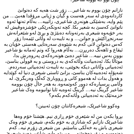
نازانم چۆن بووم بە شاعیر… زۆر شت هەیە کە دەتوانێ
کاردانەوەی لە سەر هەست و گیان و ژیانی مرۆڤدا هەبێ… من
پێم وایە، بەشێکی هونەری شاعیری، زاتییە… بەڵام تەنها ئەوە
ناتوانێ کەسێ بە شعیر بکا. کچە تەونکەرێکی خۆشزەوقیش لە
بەر خۆیەوە شیعری بەرتەونانە دەبێژێ و بڕێ لەو شێعرانەش
سەرنجڕاکێش و جوانن… و بە تایبەت لە وڵاتی ئێمەدا زۆر
کەس دەتوانن لانی کەم بە شێوەی سەرەتایی هەستی خۆیان بە
ئیقاع و ئاهەنگ دەربڕن… بەڵام هەروا کە وتم ئەمانە بۆ شاعیر
بوون بەس نییە… شاعیر دەبێ هونەرەکەی پەروەرش بدا،
موتاڵا بکا، ئەدەبیاتت وڵاتەکەی بە دروستی و بە قووڵی بناسێ،
ئەدەبیاتی وڵاتانی دیکە بخوێنی، بە تایبەت ئەدەبیاتی سەردەم.
شەپۆلە ئەدەبیەکان بناسێ، بزانێ ئاستی شیعری دنیا لە کوێدایە
و هەوڵ بدات لە هەموو کانی و ڕووبارێ کەڵک وەربگرێ، لە
وڵامی پرسیارەکە دوور کەوتمەوە. بە هەر حاڵ چۆن بوومە
شاعیر گرینگ نیە… گرینگ ئەوەیە ئایا توانیومە وەک شاعیر
خزمەتێک بە ئەدەبیاتی وڵاتەکەم بکەم؟
وەکوو شاعیرێک، شیعرەکانتان چۆن ئەبینن؟
بڕوا بکەن من لە شێعری خۆم ڕازی نیم. هێشتا خۆم وەها
شاعیرێک نازانم کە شانازی بە خۆم بکەم، شیعری خۆم وەک
شیعری باش بە خەڵکی بناسێنم. من شیعری زۆرم نیە.. کەم
دەنووسم و زۆر دەخوێنم… من پێم وایە، شاعیر دەبێ شیعرێ