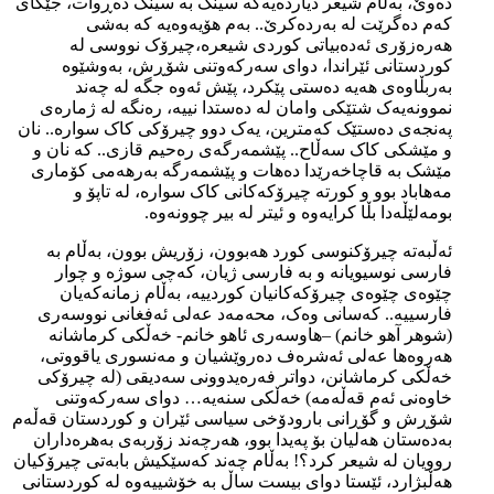
دەوێ، بەڵام شیعر دیاردەیەکە سینگ بە سینگ دەڕوات، جێگای
کەم دەگرێت لە بەردەکرێ.. بەم هۆیەوەیە کە بەشی
هەرەزۆری ئەدەبیاتی کوردی شیعرە،چیرۆک نووسی لە
کوردستانی ئێراندا، دوای سەرکەوتنی شۆڕش، بەوشێوە
بەربڵاوەی هەیە دەستی پێکرد، پێش ئەوە جگە لە چەند
نموونەیەک شتێکی وامان لە دەستدا نییە، رەنگە لە ژمارەی
پەنجەی دەستێک کەمترین، یەک دوو چیرۆکی کاک سوارە.. نان
و مێشکی کاک سەڵاح.. پێشمەرگەی رەحیم قازی.. کە نان و
مێشک بە قاچاخەرێدا دەهات و پێشمەرگە بەرهەمی کۆماری
مەهاباد بوو و کورتە چیرۆکەکانی کاک سوارە، لە تاپۆ و
بومەلێڵەدا بڵا کرایەوە و ئیتر لە بیر چوونەوە.
ئەڵبەتە چیرۆکنوسی کورد هەبوون، زۆریش بوون، بەڵام بە
فارسی نوسیویانە و بە فارسی ژیان، کەچی سوژە و چوار
چێوەی چێوەی چیرۆکەکانیان کوردییە، بەڵام زمانەکەیان
فارسییە.. کەسانی وەک، محەمەد عەلی ئەفغانی نووسەری
(شوهر آهو خانم) –هاوسەری ئاهو خانم- خەڵکی کرماشانە
هەروەها عەلی ئەشرەف دەروێشیان و مەنسوری یاقووتی،
خەڵکی کرماشانن، دواتر فەرەیدوونی سەدیقی (لە چیرۆکی
خاوەنی ئەم قەڵەمە) خەڵکی سنەیە… دوای سەرکەوتنی
شۆڕش و گۆڕانی بارودۆخی سیاسی ئێران و کوردستان قەڵەم
بەدەستان هەلیان بۆ پەیدا بوو، هەرچەند زۆربەی بەهرەداران
روویان لە شیعر کرد؟! بەڵام چەند کەسێکیش بابەتی چیرۆکیان
هەڵبژارد، ئێستا دوای بیست ساڵ بە خۆشییەوە لە کوردستانی