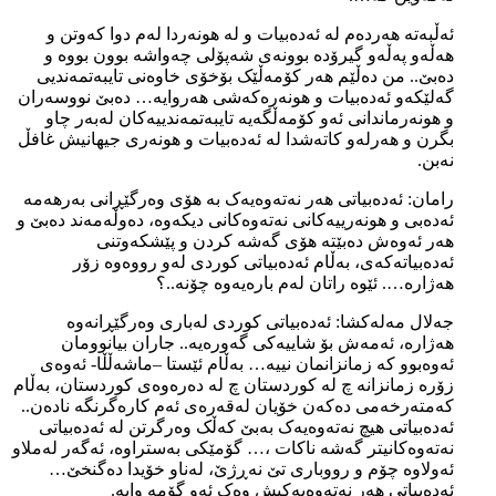
ئەڵبەتە هەردەم لە ئەدەبیات و لە هونەردا لەم دوا کەوتن و
هەڵەو پەڵەو گیرۆدە بوونەی شەپۆلی چەواشە بوون بووە و
دەبێ.. من دەڵێم هەر کۆمەڵێک بۆخۆی خاوەنی تایبەتمەندیی
گەلێکەو ئەدەبیات و هونەرەکەشی هەروایە… دەبێ نووسەران
و هونەرماندانی ئەو کۆمەڵگەیە تایبەتمەندییەکان لەبەر چاو
بگرن و هەرلەو کاتەشدا لە ئەدەبیات و هونەری جیهانیش غافڵ
نەبن.
رامان: ئەدەبیاتی هەر نەتەوەیەک بە هۆی وەرگێڕانی بەرهەمە
ئەدەبی و هونەرییەکانی نەتەوەکانی دیکەوە، دەوڵەمەند دەبێ و
هەر ئەوەش دەبێتە هۆی گەشە کردن و پێشکەوتنی
ئەدەبیاتەکەی، بەڵام ئەدەبیاتی کوردی لەو رووەوە زۆر
هەژارە…. ئێوە راتان لەم بارەیەوە چۆنە..؟
جەلال مەلەکشا: ئەدەبیاتی کوردی لەباری وەرگێڕانەوە
هەژارە، ئەمەش بۆ شاییەکی گەورەیە.. جاران بیانوومان
ئەوەبوو کە زمانزانمان نییە… بەڵام ئێستا –ماشەڵڵا- ئەوەی
زۆرە زمانزانە چ لە کوردستان چ لە دەرەوەی کوردستان، بەڵام
کەمتەرخەمی دەکەن خۆیان لەقەرەی ئەم کارەگرنگە نادەن..
ئەدەبیاتی هیچ نەتەوەیەک بەبێ کەڵک وەرگرتن لە ئەدەبیاتی
نەتەوەکانیتر گەشە ناکات ،… گۆمێکی بەستراوە، ئەگەر لەملاو
ئەولاوە چۆم و رووباری تێ نەڕژێ، لەناو خۆیدا دەگنخێ…
ئەدەبیاتی هەر نەتەوەیەکیش وەک ئەو گۆمە وایە.