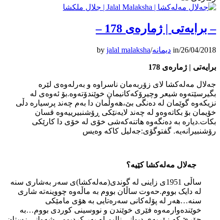
– برایه‌تی | ژماره‌ی 178 –
26/04/2018
/
in
دیمانە
/
jalal malaksha
by
برایه‌تی | ژماره‌ی 178
جەلال مەلەکشا لای زۆربەمان ناسراوە و بەرلەوەی لێرە
بگیرسێتەوە شیعر وچیرۆکەکانیمان خوێندۆتەوە.بۆ ئەوەی لە
نزیکەوە گوێمان لە دەنگی بێ،هەوڵمان دا بەم چەند پرسیارە دڵی
خۆیمان بۆ بکاتەوەو لە چەند لایەنێکی ڕۆشنبیرییەوە قسان
بکات.دیارە بە دەنگەوە هاتنەکەشی خۆی لە خۆی دا کارێکی
رۆشنبیرانەیە. گفتوگۆی:جەلیل کاکە وەیس
جەلال مەلەکشا کێیە؟
ساڵی 1951ی زاینی لە گوندی(مەلەکشا)ی سەر بەشاری سنە
لە دایک بووم.حەوت ساڵان بووم بە ماڵەوە چووینەتە شاری
سنە…هەر لە پۆلەکانی سەرەتایی بە هۆی مامێکی
خوێندەوارمەوە فێری خوێندن و نووسینی کوردی بووم…بە
جۆرێ کە زۆربەی دیوانی نالیم لە بەر کردبوو…شەوانی زستان