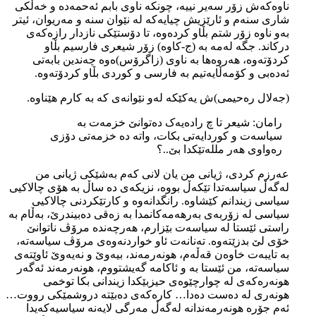
ناوەکەش زۆر سەیر نییە، چونکە ناوی بابم ئەحمەدە و خەڵکی
شاری سنەم و ئارێزیش چیایەکە لە نێوان سنە و مەریوان، ئیتر
بەو ناوە زۆر شتم بڵاو کردەوە، تا دۆستێکی نازدار رازەکەی
درکاند. جگە لەمە بە (ج-کاوە) زۆر شیعری فارسیم بڵاو
کردۆتەوە، هەروەها بە ناوی (زاگرۆس)ەوە چەندین بابەتی
ئەدەبی و کۆمەڵایەتیم بە فارسی و کوردی بڵاو کردۆتەوە.
(جەلال رەحیمی)ش یەکێکە لەو نێوانەی کە بە کارم هێناوە.
رامان: شیعر تا چ رادەیەک دەتوانێ خزمەت بە
سیاسەت و کوردایەتی بکات، واتە دە خزمەتی دۆزی
رەواوی هەر مللەتێکدا بێ..؟
عەرزم کردی، ژیانی من یان لانی کەم بەشێکی ژیانی من
لەگەڵ سیاسەتدا تێکەڵ بووە، نزیکەی دە ساڵ بە هۆی چالاکیی
سیاسی زیندانم کێشاوە. رانگدانەوە و کارتێکردنی چالاکیی
سیاسی لە زۆربەی بەرهەمەکانمدا بە زەقی دەبیندرێ، بەڵام بە
راستی ئێستا لە سیاسەت بێزارم، هەرچەندە مرۆڤ ناتوانێ
خۆی لێ بدزێتەوە. تەنانەت ئاو خواردنەوەی مرۆڤ سیاسەتە،
بە تایبەت خاوەن قەڵەم، هونەرمەند، بیەوێ و نەیەوێ ئاوێتەی
سیاسەتە، من ئێستا بە و ئاکامە گەیشتووم، هونەرمەند ئەگەر
هونەرەکەی لە چوارچێوەی حیزبێکدا زیندانی بکا توخمی
هونەری لە دەست دەدا… کارەکەی دەبێتە دروشمێکی رووت…
ئەم جۆرە هونەرمەندانە لەگەڵ مەرگی لایەنە سیاسیەکەیدا