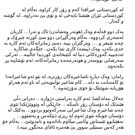
لە کوردستانی عیراقدا کەم و زۆر کار کراوە، بەڵام لە
کوردستانی ئێران هێشتا بایەخی ئە و تۆی پێ نەدراوە.. لە گۆشە
و کەنار…
یەک دوو قەڵەم وەک (هونەر وەشاندن) تاک و تەرا… کاریان
لەسەری کردووە.. بەڵام وەرگێڕانی دوو سێ کورتە چیرۆک و
چەند شیعر و …. وەرگێران نییە. دەبێ زمانزانەکان ئەم کارە بە
جدی بکەن، وەک (پیشە) کاری تێدا بکەن.. جێگەی شاکارە
ئەدەبییە گەورەکانی دنیا لە کتێبخانەی کوردیدا خاڵییە… ئەرکی
سەرشانی نووسەر و هونەرمەندە زمانزانەکانە، ئەم بۆشاییە پڕ
بکەنەوە.
رامان: وەک دیارە ناشاعیرەکان زۆرترە، لە نێو ئەو شاعیرانەدا
تۆ کامەیانت بە دڵە… کام شاعیر توانیویەتی لە ناو ئەم هەراو
هۆریایە شوێنێک بۆ خۆی بدۆزێتەوە..؟
جەلال مەلەکشا: ئەم کارە بەراستی دژوارە… دەزانی دڵی
هێندێک لە دۆستان زۆر ناسکە… جارێکی لە وتووێژێکدا نێوی
چەند شاعیرم وەک شاعیرانی سەرکەوتوو بردوو… یەکێک لە
دۆستان چونکە نێوی ئەوم لە ریزی (بێکەس و پەشێوو…
نەهێنابوو ئێستاش وڵامی سڵاوم ناداتەوە و نامدوێنێ… بەڵام خۆ
هەر کەس سمێڵی سوور بێ هەمزە ئاغای مەنگوڕ نییە.)