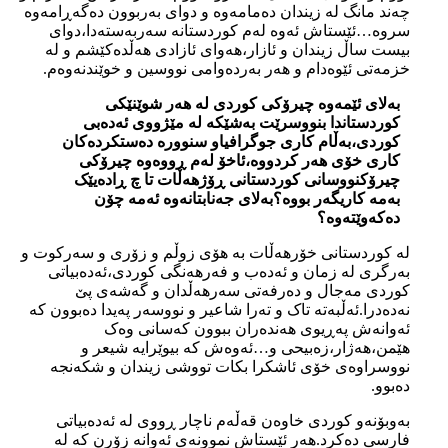
چەند مانگ لە زیندان دەمامەوە و دوای بەربوون دەگەڕامەوە
سروە…ئێستاش ئەوە لەم کوردستانە سەربەستەدا،دوای
بیست ساڵ زیندان و ئازار،هەوای ئازادی هەڵدەکێشم و لە
خزمەتی ئێوەدام و هەر بەردەوامی نووسین و خوێندنەوەم.
بەلای ئێمەوە چیرۆکی کوردی لە هەر شوێنێکی
کوردستاندا بنووسرێت بەشێکە لە مێژووی ئەدەبی
کوردی،بەڵام کاری جوگرافیاو سنوورە دەستکردەکان
کاری خۆی هەر کردووە،ئاخۆ لەم ڕووەوە چیرۆکی
چیرۆکنووسانی کوردستانی ڕۆژهەڵات تا چ ڕادەیێک
بەمە کاریگەر بووە؟بەلای جەنابتانەوە ئەمە چۆن
دەکەوێتەوە؟
لە کوردستانی خۆرهەڵات بە هۆی زوڵم و زۆری و سەرکوت و
بەرگری لە زمان و ئەدەب و فەرهەنگی کوردی،ئەدەبیاتی
کوردی مەجال و دەرفەتی سەرهەڵدان و گەشەی پێ
نەدەدرا.ئەڵبەتە تاک و تەرا شاعیر و نووسەر پەیدا دەبوون کە
ئەوانەش پەڕیوی هەندەران ببوون کەسانی وەک
هێمن،هەژار،زەبیحی و…ئەوەش کە بیوێرایە شیعر و
نووسراوەی خۆی ئاشکرا بکات تووشی زیندان و شکەنجە
دەبوو.
بەوبۆنەو کوردی خاوەن قەڵەم ناچار ڕووی لە ئەدەبیاتی
فارسی دەکرد.هەر ئێستاش نموونەی ئەوانە زۆرن کە لە