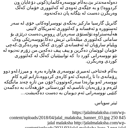
دەوڵەمەندتر بێ،بەڵام نووسەرەکانمان(کونی دۆعایان ون
کردووە!) و بە جێگەی ئەوەی لە کەلتووری خۆمان کەڵک
وەربگرن دەست لە بێگانە پان دەکەنەوە.
گابریل گارسیا مارکیز بەنگەی نووسراوەکانی خۆی لە سەر
ئەستوورە و ئەفسانە و کەلتووری ئەمریکای لاتینی
هەڵبەستراوە.تۆلستۆی سەرەڕای ڕووس،دەست درێژی بۆ
سامانی کەلتووری میللەتانی تریش دەکا.نووسەرێکی وەک
ویلیام سارۆیان لە ئەفسانەی کوردی کەڵک وەردەگرێ،کەچی
خۆمان لووتمان دەگرین و پیف پیف دەکەین.من زۆرم نەدیوە لە
نێو نووسەرانی کورد دا کە توانیبێتیان کەڵک لە کەلتووری
کوردی وەربگرن.
بەڵام فەتتاحی ئەمیری نووسەری هاوارە بەرە و میرزا،لەو دوو
ڕۆمانەی دا تا ڕادەیەک ئەو کارەی کردووە،نازانم لێرە کام
نووسەر لەو بوارەدا سەرکەوتوون؟چۆن من تازە چەند مانگێکە
لێرەم و زۆربەیان ناناسم،لە کوردستانی خۆرهەڵات بە دەگمەن
کتێبی نووسەرانی ئەم دیومان بە دەست دەگەیشت…
ئیتر سوپاس.
https://jalalmalaksha.com/wp-
content/uploads/2018/04/jalal_malaksha_banner_03.jpg
250
845
jalal malaksha
http://jalalmalaksha.com/wp-
content/uploads/2021/03/jalal-malaksha-logo-2.png
jalal