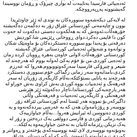
ئەدەبیاتی فارسیدا بەتایبەت لە بواری چیرۆک و ڕۆمان نووسیندا
گەیشتوونە پەڕپەرووچکە.
لە لایەکی دیکەشەوە سنوورەکان بە توندی لە ژێر چاودێریدا
بوون و چاپەمەنی کوردستانی عێراق زۆر بە دەگمەن دەگەیشتە
خۆرهەڵات،ئەوەش کە بە هەڵکەوت دەستی دەکەوت لە حەوت
کون دا قایمی دەکرد.دوای ڕووخانی ڕێژیمی شا،کوردیش
دەرفەتی بۆ پەیدا بوو.سنوورە دەستکردەکان بۆ ماوەیێک شکان
و توانەوە و شەپۆلی ئەدەبیاتی کوردستانی عێراق گەیشتە
کوردستانی خۆرهەڵات.لاوانی خاوەن بەهرە ڕوویان کردە زمان
و ئەدەبی کوردی.من بۆ خۆم یەکێ لەوانە بووم کە هەرچەند لە
شیعر و چیرۆکی فارسیدا سەرکەوتووبووم.هەروا کە عەرزم
کردی،بامدایەوە سەر زمانی زگماکی خۆم.سنووری دەستکرد
هەرچەند بە پانایی بستۆکێکە،بەڵام کاریگەری زۆریان لە سەر
فەرهەنگ و ئەدەبیات بووە.کوردی بەش کراوی بەش خوراو لە
هەر پارچەیەکی کوردستاندا،ناچار دەکەوێتە ژێر هێرشی
فەرهەنگی و کاریگەریی ئەدەبیات و فەرهەنگی وڵاتی
داگیرکەر.بۆ نموونە هەر ئێستا لەم کوردستانی ئێراقە زۆر
نووسەر و ڕۆژنامەوان هەن کە بە عەرەبی بیردەکەنەوە و بە
کوردی دەنووسن.لە ئیرانیش هەروا…بەڵام جیاوازییەک
هەیە.زمانی کوردی و فارسی دوولقی یەک درەختن و زۆر لە
یەک نزیکن.ڕێزمانەکانیان بە نەختێ جیاوازییەوە یەکێکە…
بەوبۆنەوە نووسەری لای ئێمە نووسینەکەی پۆختەتر و ڕەوانتر و
کوردی ترە.ئەڵبەتە با ئەوەش بڵێم کە لە کوردستانی عێراق