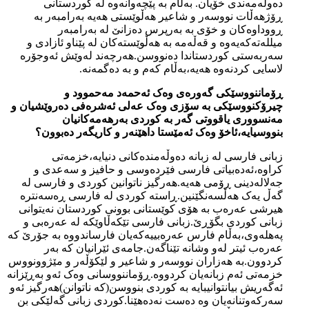
دەوڵەمەندی خۆیان. بەڵام بە پێچەوانەوە لە کوردستانی
ڕۆژهەڵات نووسەر و شاعیر هەڵوێستی هەیە بەرامبەر بە
ڕووداوەکان و خۆی بە بەرپرس دەزانێ لە بەرامبەر
میللەتەکەیەوە و قەڵەمە بە هەڵوێستەکان لە پێناو ئازادی و
سەربەستی کوردستاندا دەنووسن.هەرچەند لەوێش ئەوجۆرە
لاسایی کردنەوە هەیە،بەڵام کەم و بە دەگمەنە.
ڕۆماننووسێکی گەورەی وەک ئەحمەد مەحموود و
چیرۆکنووسێکی بە سۆزی وەک عەلی ئەشرەفی دەروێشیان و
مەنسووری یاقووتی گەر بە کوردی بەرهەمەکانیان
بنووسیایە،ئاخۆ وەک ئەمێستا داهێنەر و کاریگەر دەبوون؟
زبانی فارسی لە زبانە دەوڵەمندەکانی دنیایە،خزمەتی
کراوە،ئەدەبیاتی فارسی فێردەوسی و حافیز و سەعدی و
جەلالەدینی ڕۆمی هەیە.هەرگیز ناتوانین کوردی و فارسی لە
گەڵ یەک هەڵسەنگێنین.ڕاستە کوردی لە فارسی ڕەسەنترە
هیرشی عەرەب بە هۆی کوێستانی بوونی کوردستان نەیتوانی
زبانی کوردی بگۆڕێ.زبانی فارسی تێکەڵاوێکە لە عەرەبی و
پەهلەوی،بەڵام فارس عەرەبییەکەیان فارساندووە بە جۆرێ کە
عەرەب ئیتر لەو وشانە تێناگەن.جامەی ئێرانیان کە بەر
کردوون.بە هەزاران نووسەر و شاعیر و لێکۆڵەر و مێژوونووس
خزمەتی ئەم زبانەیان کردووە.ڕۆماننووسانی وەک ئەو بەڕێزانە
ئەگەریش بیانتوانیبایە بە کوردی بنووسن(کە ناتوانن)هەرگیز ئەو
سەرکەوتنانەیان وە دەست نەدەهێنا.کوردی زبانی گەلێکی بن