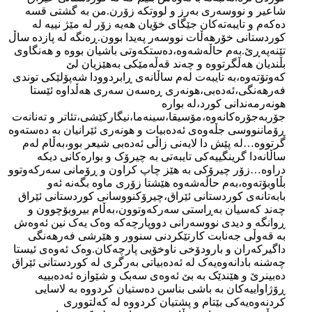
شاعیر و نووسەری بەرز و لووتکە زۆرن.من بە گشتی قسە
دەکەم و تایبەتەکان جێگای خۆیان هەیە زۆر لە مێژ نییە لە
کوردستانی خۆرهەڵات نووسەر پەیدا بوون.ڕەنگە لە پازدە ساڵ
تێنەپەڕێ.بەم حاڵەشەوە،دەستکەوتی باشیان بووە و هەنگاوی
بڵندیان هەڵگرتووە و چەند قەڵەمێکی بەهێزیان لێ
کەوتۆتەوە،بە تایبەت لەم ساڵانەی ڕابردوودا شەپۆلێکی توندی
فەرهەنگی،ئەدەبی،هونەری ڕەسەن سەری هەڵداوە ئێستا
هونەرمەندانی کورد،لە بوارە
جۆربەجۆرەکانەوە،مۆسیقا،سینەما،نیگارکێشی،تئاتر و تەنانەت
ڕۆماننووسی جڵەوەی ئەدەبیات و هونەری ئێرانیان بە دەستەوە
گرتووە…لە پێش دا لایەنی زاڵی ئەدەبی شیعر بوو،بەڵام لەم
ساڵانەدا گرینگییەکی تایبەتی بە چیرۆک و بوارەکانی دیکە
دراوە…زۆر چیرۆکی بە هێز چاپ کراون و ڕۆمانی سەرکەوتوو
بڵاوبۆتەوە،بەم حاڵەشەوە هێشتا زۆری ماوە بگەنە ئەو
بابەتانەی کوردستانی ئێراق،چیرۆکنووسانی کوردستانی ئێراق
چەند کەسیان بەڕاستی سەرکەوتوون،بەڵام بیروبۆچوون و
ڕوانگە و دیدی نووسەرانی دووپارچەکە وەک یەک نین ئەوەش
بە قەوڵی جەنابت کارتێکردنی سنوور و هێرشی فەرهەنگی
داگیرکەران و بارودۆخی ناوخۆیی پارچەکان.وەک ئەوەی ئیستا
چەشنە بادانەوەیەک لە ئەدەبیاتی بەرگری لە کوردستانی ئێراق
دەبینرێ و هێندێک بە بێ ئەوەی سەبک و شێوازە ئەدەبییە
ڕۆژاواییەکان بە باشی بناسن دەستیان کردووە بە لاسایی
کردنەوەیەکی بێتام و پشتیان کردووە لە کەلتووری