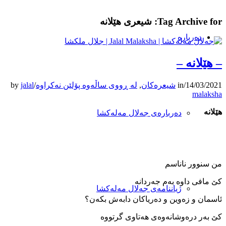
Tag Archive for:
شیعری هێلانه
دەربارە
– هێلانه –
14/03/2021
/
in
شیعرەکان
,
لە ڕووی ساڵەوە پۆلێن نەکراوە
/
jalal
by
malaksha
هێلانه
دەربارەی جەلال مەلەکشا
من سنوور ناناسم
کێ مافی داوه ‌به‌م جه‌ردانه
ژیاننامەی جەلال مەلەکشا
ئاسمان و زه‌وین و ده‌ریاکان دابه‌ش بکه‌ن؟
کێ به‌ر دره‌وشانه‌وه‌ی هه‌تاوی گرتووه