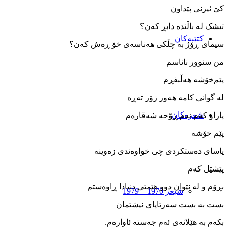
کێ ئیزنی پێداون
تیشک له ‌باڵنده ‌دابڕ که‌ن؟
کتێبەکان
سیمای ڕۆژ به ‌چڵکی هه‌ناسه‌ی خۆ ڕە‌ش که‌ن؟
من سنوور ناناسم
پێم‌خۆشه‌ هه‌ڵبفڕم
له‌ گوانی کامه هه‌ور زۆر ته‌ڕە‌
شعرەکان
پاراو که‌م ئه‌م ڕۆحه ‌شه‌قاره‌م
پێم خۆشه
یاسای ده‌ستکردی چی خواوه‌ندی زه‌وینه
پێشێل که‌م
بڕۆم و له ‌نێوان دوو هێمتی دنیادا ڕاوه‌ستم
شیعر 1970 – 1979
بست به‌ بست سه‌رتاپای نیشتمان
بکه‌م به‌ هێلانه‌ی ئه‌م جه‌سته ‌ئاواره‌م.