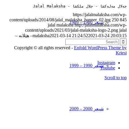
جەلال مەلەکشا - جلال ملکشا - Jalal Malaksha
https://jalalmalaksha.com/wp-
content/uploads/2014/08/jalal_malaksha_banner_02.jpg
250
845
شیعر 1980 – 1989
jalal malaksha
http://jalalmalaksha.com/wp-
content/uploads/2021/03/jalal-malaksha-logo-2.png
jalal
2021-03-24 20:03:15
2021-03-14 21:24:52
malaksha
– هێلانه –
Copyright © all rights reserved -
Enfold WordPress Theme by
Kriesi
Instagram
شیعر 1990 – 1999
Youtube
Scroll to top
شیعر 2000 – 2009