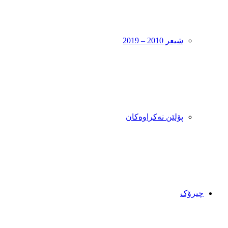
شیعر 2010 – 2019
پۆلێن نەکراوەکان
چیرۆک