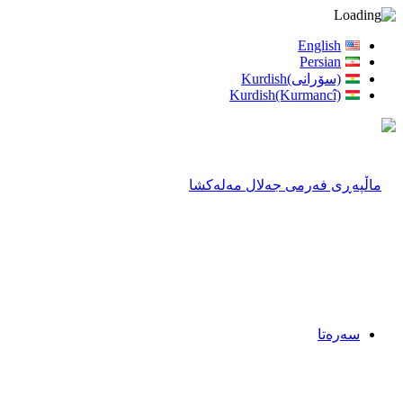
English
Persian
(سۆرانی)Kurdish
Kurdish(Kurmancî)
سەرەتا