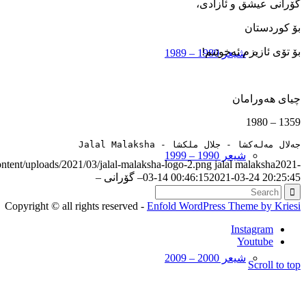
گۆرانی عیشق و ئازادی،
بۆ کوردستان
بۆ تۆی ئازیزم ئه‌خوێنم!
شیعر 1980 – 1989
چیای هه‌ورامان
1359 – 1980
جەلال مەلەکشا - جلال ملکشا - Jalal Malaksha
شیعر 1990 – 1999
ontent/uploads/2021/03/jalal-malaksha-logo-2.png
jalal malaksha
2021-
2021-03-24 20:25:45
03-14 00:46:15
– گۆرانی –
Copyright © all rights reserved -
Enfold WordPress Theme by Kriesi
Instagram
Youtube
شیعر 2000 – 2009
Scroll to top