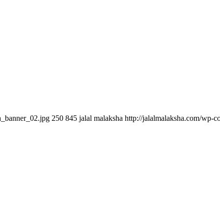
ha_banner_02.jpg
250
845
jalal malaksha
http://jalalmalaksha.com/wp-c