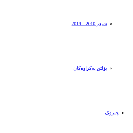
شیعر 2010 – 2019
پۆلێن نەکراوەکان
چیرۆک