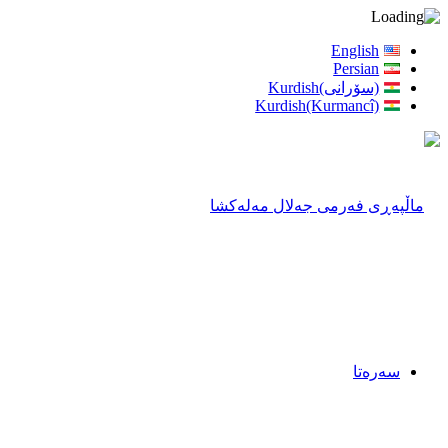
English
Persian
(سۆرانی)Kurdish
Kurdish(Kurmancî)
سەرەتا