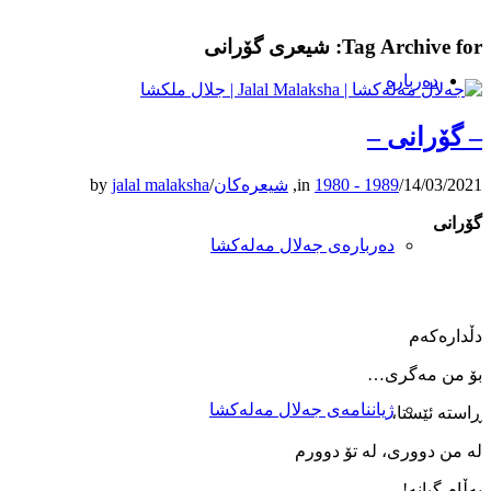
Tag Archive for:
شیعری گۆرانی
دەربارە
– گۆرانی –
14/03/2021
/
1980 - 1989
in
,
شیعرەکان
/
jalal malaksha
by
گۆرانی
دەربارەی جەلال مەلەکشا
دڵداره‌که‌م
بۆ من مه‌گری…
ژیاننامەی جەلال مەلەکشا
ڕاسته ‌ئێستا،
له ‌من دووری، له ‌تۆ دوورم
به‌ڵام گیانه!