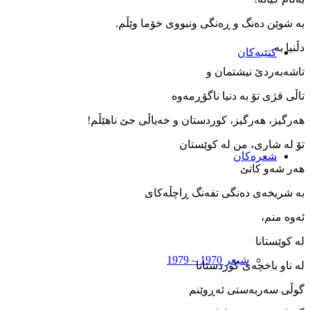
به ‌شوێن ده‌نگ و ڕە‌نگی ونبووی خۆما وێڵم.
دڵنیا به‌
کتێبەکان
تاشه‌به‌ردێ نیشتمان و
تاڵی قژی تۆ به‌ دنیا ناگۆڕمه‌وه
هه‌رگیز، هه‌رگیز، کوردستان و خه‌یاڵی جێ ناهێڵم!
تۆ له‌ شاری، من له‌ کوێستان
شعرەکان
هه‌ر شه‌و کاتێ
به‌ شریخه‌ی ده‌نگی تفه‌نگ ڕاچڵه‌کای
ئه‌وه ‌منم،
له‌ کوێستانا
شیعر 1970 – 1979
له‌ ناو باخچه‌ی کوردستانا
گوڵی سه‌ربه‌ستی ئه‌ڕوێنم