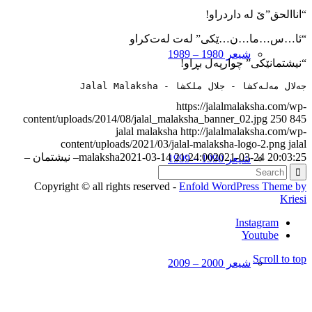
“اناالحق”ێ له ‌داردراو!
“ئا…س…ما…ن…ێکی” له‌ت له‌ت‌کراو
شیعر 1980 – 1989
“نیشتمانێکی” چوارپه‌ل ‌بڕاو!
جەلال مەلەکشا - جلال ملکشا - Jalal Malaksha
https://jalalmalaksha.com/wp-
content/uploads/2014/08/jalal_malaksha_banner_02.jpg
250
845
jalal malaksha
http://jalalmalaksha.com/wp-
content/uploads/2021/03/jalal-malaksha-logo-2.png
jalal
2021-03-24 20:03:25
2021-03-14 21:24:00
malaksha
– نیشتمان –
شیعر 1990 – 1999
Copyright © all rights reserved -
Enfold WordPress Theme by
Kriesi
Instagram
Youtube
Scroll to top
شیعر 2000 – 2009