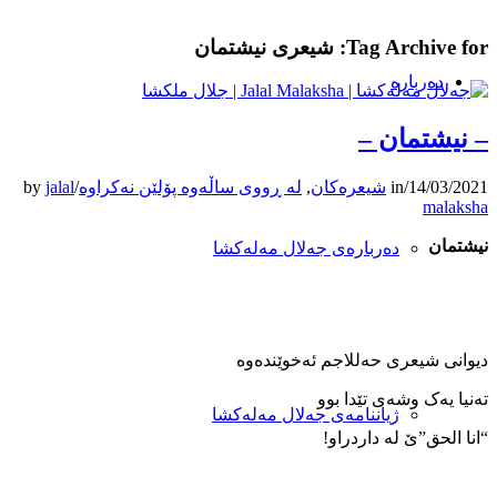
Tag Archive for:
شیعری نیشتمان
دەربارە
– نیشتمان –
14/03/2021
/
in
شیعرەکان
,
لە ڕووی ساڵەوە پۆلێن نەکراوە
/
jalal
by
malaksha
نیشتمان
دەربارەی جەلال مەلەکشا
دیوانی شیعری حه‌للاجم ئه‌خوێنده‌وه‌
ته‌نیا یه‌ک وشه‌ی تێدا بوو
ژیاننامەی جەلال مەلەکشا
“انا الحق”ێ له‌ داردراو!