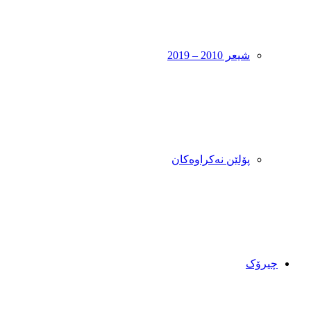
شیعر 2010 – 2019
پۆلێن نەکراوەکان
چیرۆک