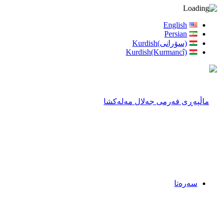
English
Persian
(سۆرانی)Kurdish
Kurdish(Kurmancî)
سەرەتا