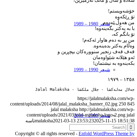
سەدە و ساڵ و مانگ ئەژمێرین!
خۆشەویستم!
تۆ ڕێکەوە
من هەوڵ ئەدەم
شیعر 1980 – 1989
با بە ‌یەکتر بگەینەوە!
تۆ بانگم کە،
من پڕ بە ‌دەم هاوار ئەکەم!
وەڵام یەکتر بدەینەوە.
قەف قەف زنجیر سنوورەکان بپچڕین و
ئەو هێلانە شێواوەمان
بکەینەوە ‌بە ‌نیشتمان!
شیعر 1990 – 1999
١٣٥٨ – ١٩٧٩
جەلال مەلەکشا - جلال ملکشا - Jalal Malaksha
https://jalalmalaksha.com/wp-
content/uploads/2014/08/jalal_malaksha_banner_02.jpg
250
845
jalal malaksha
http://jalalmalaksha.com/wp-
content/uploads/2021/03/jalal-malaksha-logo-2.png
jalal
شیعر 2000 – 2009
2025-11-15 18:51:38
2021-03-13 23:53:23
malaksha
تاسە
Copyright © all rights reserved -
Enfold WordPress Theme by