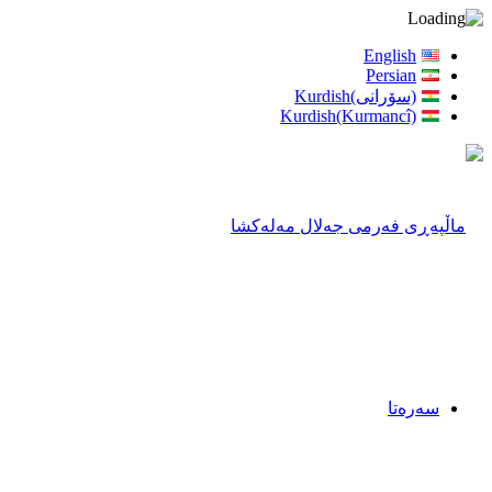
English
Persian
(سۆرانی)Kurdish
Kurdish(Kurmancî)
سەرەتا