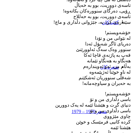
تاسەی دووریت، بوو بە خەیاڵ
ڕۆیی، دەرگای سنوورەکان بکاتەوە!
تاسەی دووریت، بوو بە ‌حەللاج
سێدارەی کرد بە، ‌جێژوانی دڵداری و ماچ!
کتێبەکان
خۆشەویستم!
لە ‌نێوانی من و تۆدا
دەریای ئاگر شەپۆل ئەدا
سنوور وەک سەگ ئەلوورێنێ
قەپ بە پاژنەی قاچا ئەکا
هەنگاو بە ‌هەنگاو تێمانە
بەڵام من، ئەو ئەویندارەم
شعرەکان
لە ‌ناو خوێنا ئەژیێمەوە
شەقڵی سنووریان ئەشکێنم
بە ‌حەیران و سیاوچەمانە!
خۆشەویستم!
باسی دڵداری من و تۆ
دنیای گرت و هێشتا ئێمە ‌لە ‌یەک دوورین
باسی دڵداری من و تۆ
شیعر 1970 – 1979
چاوی مێژووی
کردە کانیی فرمێسک و خوێن
هێشتا ئێمە