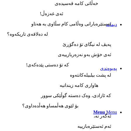
خه‌ڵاتی کامه‌ قه‌سيده‌ی
ئه‌ی غه‌زه‌ڵ!
ئه‌ستێره‌بارانی وه‌ڵامی کام سڵاوی به‌ هه‌تاو
دیمانە
له‌ ده‌لاقه‌ی تاريکه‌وه؟‌
په‌يڤ له‌ نيگای تۆ ده‌گۆڕێ
ئه‌ی خۆش به‌و نه‌زه‌ربازييه‌ی
که‌ تۆ ده‌ستی پێده‌که‌ی!
پەیوەندی
له‌ پشت بيلبيله‌کانته‌وه‌
هاواری کامه‌ زيندانيه‌
که‌ ئازادی، وه‌ک ده‌سته‌ گوڵێکی سوور
بۆ لێوی هه‌ڵمساو هه‌ڵده‌داوی؟
Menu
Menu
ئه‌گه‌ر نه‌،
ئه‌م ئه‌ستێره‌بازييه‌