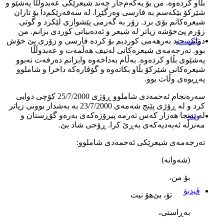
بڵاو کرده‌وه‌. من بۆ يه‌که‌م‌جار چه‌ند شيعرێکی عه‌بدوڵڵا په‌شێو و
شێرکۆ بێکه‌سم به‌ فارسی وه‌رگێڕا. له‌ سه‌فه‌رێکم‌دا بۆ تاران
شيعره‌کانم بۆی برد. زۆر به‌ گه‌رمی پێشوازی لێکرد و گوتی
زۆرم پێ‌خۆشه‌ زياتر له‌ شيعر و ئه‌ده‌بياتی کوردی بزانم. من
تێکست
دواتر، چند به‌رهه‌می کورديم بۆ کرده‌ فارسی و زۆری پێ خۆش
بوو. ته‌رجه‌مه‌ی شيعره‌کانی له‌تيف هه‌ڵمه‌ت و عه‌بدوڵڵا
په‌شێوی بڵاو کرده‌وه‌. به‌ڵام به‌داخه‌وه‌ وابزانم ده‌رفه‌ت نه‌بوو
شيعره‌کانی شێرکۆ بڵاو بکاته‌وه‌ و گۆڤاره‌که‌ داخرا و شاملوو
په‌ڕيوه‌ی وڵات بوو.
سه‌ره‌نجام ئه‌حمه‌دی شاملوو ڕۆژی 25/7/2000 کۆچی دوايی
کرد و له‌ ڕۆژی پێنج شه‌مه‌ی 23/7/2000 به‌ به‌شدار بوونی زياتر
له‌ په‌نجا هه‌زار که‌س ته‌رمه‌ پيرۆزه‌که‌ی به‌ره‌و گۆڕستان و
وێنه‌
مه‌نزڵه‌ ئه‌به‌ديه‌که‌ی به‌ڕێ کرا. ڕۆحی شاد بێ.
ته‌رجه‌مه‌ی شيعرێکی ئه‌حمه‌دی شاملوو:
(شه‌وانه‌)
بۆ من،
ڤیدیۆ
تۆ، بێ‌هۆ نيت
به‌ڕاستی،