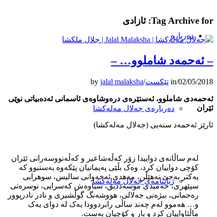
Tag Archive for:
ئازادی
دەربارە
– ئه‌حمه‌د شاملوو… –
02/05/2018
/
in
تێکست
/
jalal malaksha
by
ئه‌حمه‌دی شاملوو، ئه‌ستێره‌ی دره‌وشاوه‌ی ئاسمانی ئه‌ده‌بياتی نوێی
ئێران
دەربارەی جەلال مەلەکشا
ئارێز ئەحمەد سنەیی (جەلال مەلەکشا)
له‌م ساڵانه‌ی دواييدا زۆر که‌ڵه‌شاعير و که‌ڵه‌نووسه‌رانی ئێران
کۆچی دواييان کرد، وه‌ک بڵێی په‌يمانيان پێکه‌وه‌ به‌ستبوو که‌
يه‌کتر به‌جێ نه‌هێڵن، مه‌هدی ئه‌خه‌وانی ساليس، سوهرابی
ژیاننامەی جەلال مەلەکشا
سپێهری، حه‌ميدی موسه‌دديق، سياوه‌ش که‌سرايی، نوسره‌تی
ره‌حمانی، بيژه‌نی جه‌لالی، هووشه‌نگ گوڵشيری و نادر نادرپوور
و… هه‌موو له‌م چه‌ند ساڵی رابردوودا يه‌ک له‌ دوای يه‌ک
ماڵئاواييان کرد و بار و کۆچيان به‌ست.