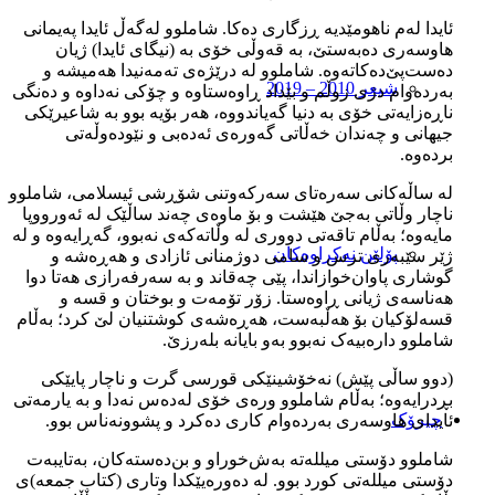
ئايدا له‌م ناهومێديه‌ ڕزگاری ده‌کا. شاملوو له‌گه‌ڵ ئايدا په‌يمانی
هاوسه‌ری ده‌به‌ستێ، به‌ قه‌وڵی خۆی به‌ (نيگای ئايدا) ژيان
ده‌ست‌پێ‌ده‌کاته‌وه. شاملوو له‌ درێژه‌ی ته‌مه‌نيدا هه‌ميشه‌ و
شیعر 2010 – 2019
به‌رده‌وام دژی زوڵم و بێداد ڕاوه‌ستاوه‌ و چۆکی نه‌داوه‌ و ده‌نگی
ناڕه‌زايه‌تی خۆی به‌ دنيا گه‌ياندووه‌، هه‌ر بۆيه‌ بوو به‌ شاعيرێکی
جيهانی و چه‌ندان خه‌ڵاتی گه‌وره‌ی ئه‌ده‌بی و نێوده‌وڵه‌تی
برده‌وه‌.
له‌ ساڵه‌کانی سه‌ره‌تای سه‌رکه‌وتنی شۆڕشی ئيسلامی، شاملوو
ناچار وڵاتی به‌جێ هێشت و بۆ ماوه‌ی چه‌ند ساڵێک له‌ ئه‌ورووپا
مايه‌وه؛ به‌ڵام تاقه‌تی دووری له‌ وڵاته‌که‌ی نه‌بوو، گه‌ڕايه‌وه‌ و له‌
پۆلێن نەکراوەکان
ژێر سێبه‌ری ترس و سامی دوژمنانی ئازادی و هه‌ڕه‌شه‌ و
گوشاری پاوان‌خوازاندا، پێی چه‌قاند و به‌ سه‌رفه‌رازی هه‌تا دوا
هه‌ناسه‌ی ژيانی ڕاوه‌ستا. زۆر تۆمه‌ت و بوختان و قسه‌ و
قسه‌لۆکيان بۆ هه‌ڵبه‌ست، هه‌ڕه‌شه‌ی کوشتنيان لێ کرد؛ به‌ڵام
شاملوو داره‌بيه‌ک نه‌بوو به‌و بايانه‌ بله‌رزێ.
(دوو ساڵی پێش) نه‌خۆشينێکی قورسی گرت و ناچار پايێکی
بڕدرايه‌وه‌؛ به‌ڵام شاملوو وره‌ی خۆی له‌ده‌س نه‌دا و به‌ يارمه‌تی
چیرۆک
ئايدای هاوسه‌ری به‌رده‌وام کاری ده‌کرد و پشوونه‌ناس بوو.
شاملوو دۆستی ميلله‌ته‌ به‌ش‌خوراو و بن‌ده‌سته‌کان، به‌تايبه‌ت
دۆستی ميلله‌تی کورد بوو. له‌ ده‌وره‌يێکدا وتاری (کتاب جمعه)ی