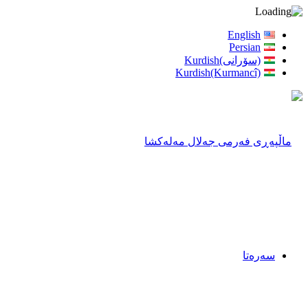
English
Persian
(سۆرانی)Kurdish
Kurdish(Kurmancî)
سەرەتا