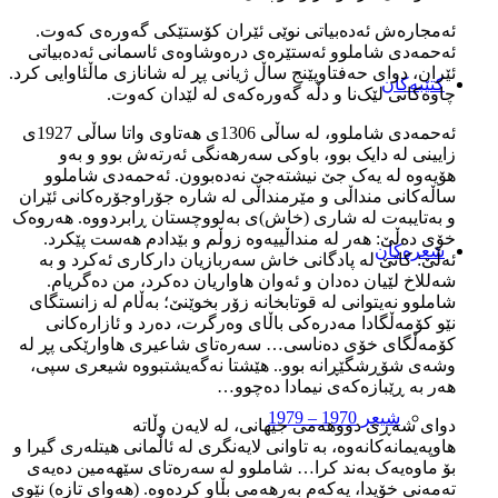
ئه‌مجاره‌ش ئه‌ده‌بياتی نوێی ئێران کۆستێکی گه‌وره‌ی که‌وت.
ئه‌حمه‌دی شاملوو ئه‌ستێره‌ی دره‌وشاوه‌ی ئاسمانی ئه‌ده‌بياتی
ئێران، دوای حه‌فتاوپێنج ساڵ ژيانی پڕ له‌ شانازی ماڵئاوايی کرد.
کتێبەکان
چاوه‌کانی لێک‌نا و دڵه‌ گه‌وره‌که‌ی له‌ لێدان که‌وت.
ئه‌حمه‌دی شاملوو، له‌ ساڵی 1306ی هه‌تاوی واتا ساڵی 1927ی
زايينی له‌ دايک بوو، باوکی سه‌رهه‌نگی ئه‌رته‌ش بوو و به‌و
هۆيه‌وه‌ له‌ يه‌ک جێ نيشته‌جێ نه‌ده‌بوون. ئه‌حمه‌دی شاملوو
ساڵه‌کانی منداڵی و مێرمنداڵی له‌ شاره‌ جۆراوجۆره‌کانی ئێران
و به‌تايبه‌ت له‌ شاری (خاش)ی به‌لووچستان ڕابردووه‌. هه‌روه‌ک
خۆی ده‌ڵێ: هه‌ر له‌ منداڵییه‌وه‌ زوڵم و بێدادم هه‌ست پێکرد.
شعرەکان
ئه‌ڵێ: کاتێ له‌ پادگانی خاش سه‌ربازيان دارکاری ئه‌کرد و به‌
شه‌للاخ لێيان ده‌دان و ئه‌وان هاواريان ده‌کرد، من ده‌گريام.
شاملوو نه‌يتوانی له‌ قوتابخانه‌ زۆر بخوێنێ؛ به‌ڵام له‌ زانستگای
نێو کۆمه‌ڵگادا مه‌دره‌کی باڵای وه‌رگرت، ده‌رد و ئازاره‌کانی
کۆمه‌ڵگای خۆی ده‌ناسی… سه‌ره‌تای شاعيری هاوارێکی پڕ له‌
وشه‌ی شۆڕشگێڕانه‌ بوو.. هێشتا نه‌گه‌یشتبووه‌ شيعری سپی،
هه‌ر به‌ ڕێبازه‌که‌ی نيمادا ده‌چوو…
شیعر 1970 – 1979
دوای شه‌ڕی دووهه‌می جيهانی، له‌ لايه‌ن وڵاته‌
هاوپه‌يمانه‌کانه‌وه‌، به‌ تاوانی لايه‌نگری له‌ ئاڵمانی هيتله‌ری گيرا و
بۆ ماوه‌يه‌ک به‌ند کرا… شاملوو له‌ سه‌ره‌تای سێهه‌مين ده‌يه‌ی
ته‌مه‌نی خۆيدا، يه‌که‌م به‌رهه‌می بڵاو کرده‌وه.‌ (هه‌وای تازه‌) نێوی