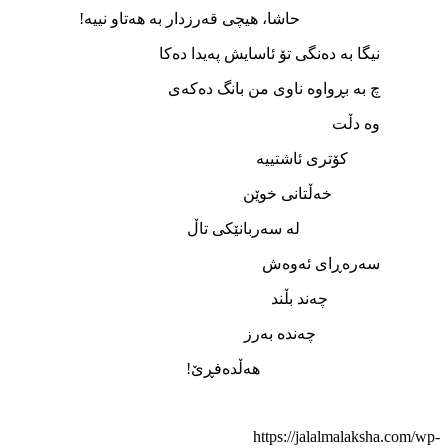
حاشا، هيچی قه‌رزدار به‌ هه‌تاو نييه‌!
نيگا به‌ ده‌نگی تۆ ئاسايش په‌يدا ده‌کا
چ به‌ بڕواوه‌ ناوی من بانگ ده‌که‌ی
وه‌ دڵت
کۆتری ئاشتييه‌
خه‌ڵتانی خوێن
له‌ سه‌ربانێکی تاڵ
سه‌ره‌ڕای ئه‌وه‌ش
چه‌ند بڵند
چه‌نده‌ به‌رز
هه‌ڵده‌فڕێ!
https://jalalmalaksha.com/wp-