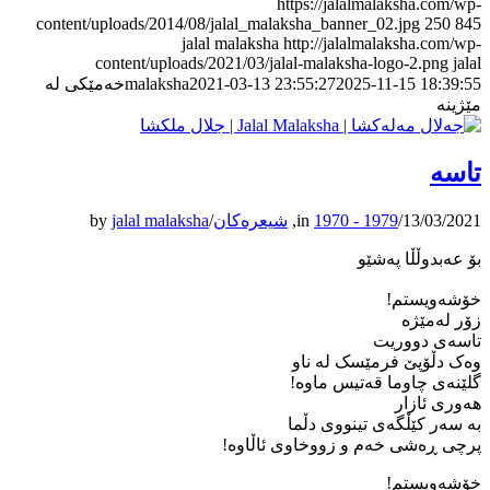
https://jalalmalaksha.com/wp-
content/uploads/2014/08/jalal_malaksha_banner_02.jpg
250
845
jalal malaksha
http://jalalmalaksha.com/wp-
content/uploads/2021/03/jalal-malaksha-logo-2.png
jalal
2025-11-15 18:39:55
2021-03-13 23:55:27
malaksha
خەمێکی لە
مێژینە
تاسە
13/03/2021
/
1970 - 1979
in
,
شیعرەکان
/
jalal malaksha
by
بۆ عەبدوڵڵا پەشێو
خۆشەویستم!
زۆر لەمێژە
تاسەی دووریت
وەک دڵۆپێ فرمێسک لە ‌ناو
گلێنەی چاوما قەتیس ماوە!
هەوری ئازار
بە سەر کێڵگەی تینووی دڵما
پرچی ڕەشی خەم و زووخاوی ئاڵاوە!
خۆشەویستم!