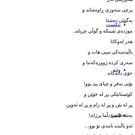
پرچی سه‌وزی ڕاوه‌شاند و
به‌گوێی ده‌شتا
تێکست
موژده‌ی شینکه ‌و گوڵی چرپاند.
هه‌ر له‌وکاتا
باڵنده‌یه‌کی سپی هات و
سه‌ری کرده ‌ژووره‌که‌ما و
وێنه‌
خۆی داته‌کاند
بۆنی به‌فر و چیای پێ بوو!
کوێستانێکی پڕ له ‌خوێن و
پڕ له‌ بێن و پڕ له‌ زام و پڕ له ‌ئه‌وین
ڤیدیۆ
به‌شه‌قامی دڵما پرژاند!
ئه‌و باڵنده‌ نامه‌ی تۆ بوو…