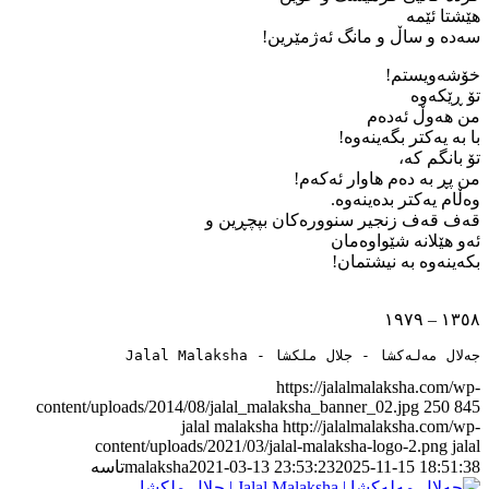
هێشتا ئێمە
سەدە و ساڵ و مانگ ئەژمێرین!
خۆشەویستم!
تۆ ڕێکەوە
من هەوڵ ئەدەم
با بە ‌یەکتر بگەینەوە!
تۆ بانگم کە،
من پڕ بە ‌دەم هاوار ئەکەم!
وەڵام یەکتر بدەینەوە.
قەف قەف زنجیر سنوورەکان بپچڕین و
ئەو هێلانە شێواوەمان
بکەینەوە ‌بە ‌نیشتمان!
١٣٥٨ – ١٩٧٩
جەلال مەلەکشا - جلال ملکشا - Jalal Malaksha
https://jalalmalaksha.com/wp-
content/uploads/2014/08/jalal_malaksha_banner_02.jpg
250
845
jalal malaksha
http://jalalmalaksha.com/wp-
content/uploads/2021/03/jalal-malaksha-logo-2.png
jalal
2025-11-15 18:51:38
2021-03-13 23:53:23
malaksha
تاسە