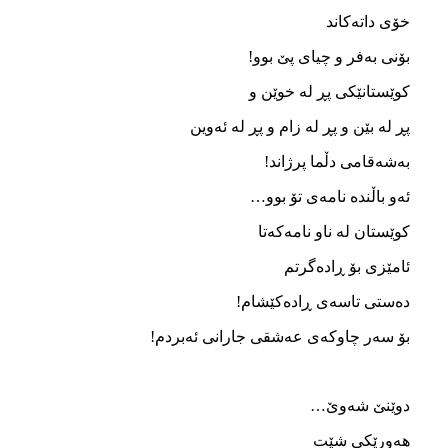
خۆی داته‌کاند
بۆنی به‌فر و چیای پێ بوو!
کوێستانێکی پڕ له ‌خوێن و
پڕ له‌ بێن و پڕ له‌ زام و پڕ له ‌ئه‌وین
به‌شه‌قامی دڵما پرژاند!
ئه‌و باڵنده‌ نامه‌ی تۆ بوو…
کوێستان له‌ ناو نامه‌که‌تا
ئامێزی بۆ ڕاده‌گرتم
ده‌ستی تاسه‌ی ڕاده‌کێشام!
بۆ سه‌ر چاوکه‌ی عه‌شقی جارانی ئه‌بردم!
دوێنێ شه‌وێ…
هه‌ورێکی شێت