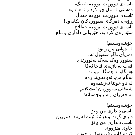
تاسەی دووریت، بوو بە ‌تفەنگ،
دەستی لە مل چیا کرد و نەهاتەوە.
تاسەی دووریت، بوو بە خەیاڵ
ڕۆیی، دەرگای سنوورەکان بکاتەوە!
تاسەی دووریت، بوو بە ‌حەللاج
سێدارەی کرد بە، ‌جێژوانی دڵداری و ماچ!
خۆشەویستم!
لە ‌نێوانی من و تۆدا
دەریای ئاگر شەپۆل ئەدا
سنوور وەک سەگ ئەلوورێنێ
قەپ بە پاژنەی قاچا ئەکا
هەنگاو بە ‌هەنگاو تێمانە
بەڵام من، ئەو ئەویندارەم
لە ‌ناو خوێنا ئەژیێمەوە
شەقڵی سنووریان ئەشکێنم
بە ‌حەیران و سیاوچەمانە!
خۆشەویستم!
باسی دڵداری من و تۆ
دنیای گرت و هێشتا ئێمە ‌لە ‌یەک دوورین
باسی دڵداری من و تۆ
چاوی مێژووی
کردە کانیی فرمێسک و خوێن