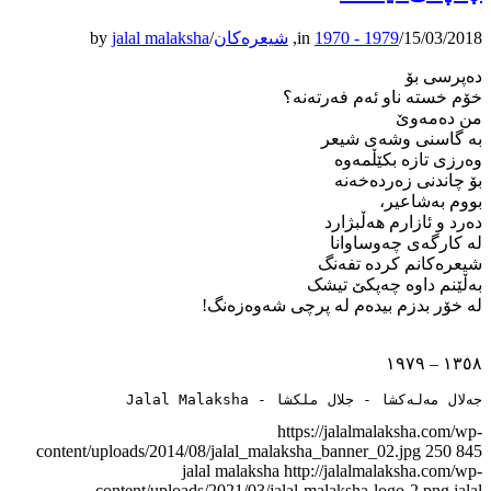
15/03/2018
/
1970 - 1979
in
,
شیعرەکان
/
jalal malaksha
by
دەپرسی بۆ
خۆم خستە ناو ئەم فەرتەنە؟
من دەمەوێ
بە گاسنی وشەی شیعر
وەرزی تازە بکێڵمەوە
بۆ چاندنی زەردەخەنە
بووم بەشاعیر،
دەرد و ئازارم هەڵبژارد
لە کارگەی چەوساوانا
شیعرەکانم کردە تفەنگ
بەڵێنم داوە چەپکێ تیشک
لە خۆر بدزم بیدەم لە ‌پرچی شەوەزەنگ!
١٣٥٨ – ١٩٧٩
جەلال مەلەکشا - جلال ملکشا - Jalal Malaksha
https://jalalmalaksha.com/wp-
content/uploads/2014/08/jalal_malaksha_banner_02.jpg
250
845
jalal malaksha
http://jalalmalaksha.com/wp-
content/uploads/2021/03/jalal-malaksha-logo-2.png
jalal