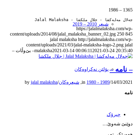
1365 – 1986
جەلال مەلەکشا - جلال ملکشا - Jalal Malaksha
شیعر 2010 – 2019
https://jalalmalaksha.com/wp-
content/uploads/2014/08/jalal_malaksha_banner_02.jpg
250
845
jalal malaksha
http://jalalmalaksha.com/wp-
content/uploads/2021/03/jalal-malaksha-logo-2.png
jalal
2021-03-24 20:35:40
2021-03-14 00:06:11
malaksha
– بێ‌وڵات –
– نامه –
پۆلێن نەکراوەکان
14/03/2021
/
1980 - 1989
in
,
شیعرەکان
/
jalal malaksha
by
نامه
چیرۆک
دوێنێ شه‌وێ…
هه‌ورێکی ته‌ڕ