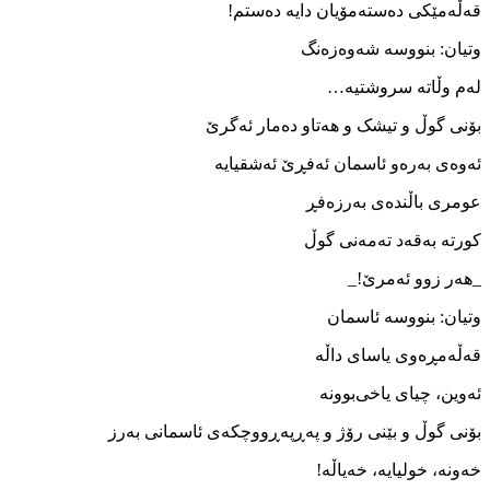
قه‌ڵه‌مێکی ده‌سته‌مۆیان دایه‌ ده‌ستم!
وتیان: بنووسه ‌شه‌وه‌زه‌نگ
له‌م وڵاته ‌سروشتیه…
بۆنی گوڵ و تیشک و هه‌تاو ده‌مار ئه‌گرێ
ئه‌وه‌ی به‌ره‌و ئاسمان ئه‌فڕێ ئه‌شقیایه
عومری باڵنده‌ی به‌رزه‌فڕ
کورته ‌به‌قه‌د ته‌مه‌نی گوڵ
_هه‌ر زوو ئه‌مرێ!_
وتیان: بنووسه ‌ئاسمان
قه‌ڵه‌مڕەوی یاسای داڵه
ئه‌وین، چیای یاخی‌بوونه
بۆنی گوڵ و بێنی رۆژ و په‌ڕپه‌ڕووچکه‌ی ئاسمانی به‌رز
خه‌ونه، خولیایه، خه‌یاڵه!