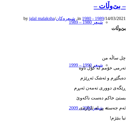
– بێ‌وڵات –
14/03/2021
/
1980 - 1989
in
,
شیعرەکان
/
jalal malaksha
by
شیعر 1980 – 1989
بێ‌وڵات
چل ساڵه ‌من
شیعر 1990 – 1999
ته‌رمی خۆمم له‌ کۆڵ ناوه
ده‌یگێڕم و ئه‌شک ئه‌ڕێژم
ڕێگه‌ی دووری ته‌مه‌ن ئه‌بڕم
بستێ خاکم ده‌ست ناکه‌وێ
ئه‌م جه‌سته ‌پڕ له ‌ئازاره‌ی
شیعر 2000 – 2009
تیا بنێژم!