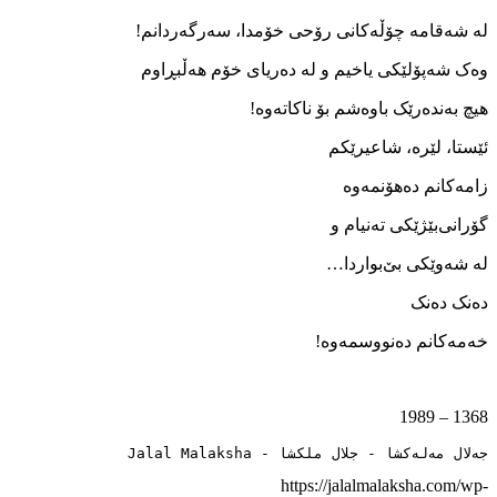
له ‌شه‌قامه ‌چۆڵه‌کانی رۆحی خۆمدا، سه‌رگه‌ردانم!
وه‌ک شه‌پۆلێکی یاخیم و له ‌ده‌ریای خۆم هه‌ڵبڕاوم
هیچ به‌نده‌رێک باوه‌شم بۆ ناکاته‌وه!
ئێستا، لێره، شاعیرێکم
زامه‌کانم ده‌هۆنمه‌وه
گۆرانی‌بێژێکی ته‌نیام و
له‌ شه‌وێکی بێ‌بواردا…
ده‌نک ده‌نک
خه‌مه‌کانم ده‌نووسمه‌وه!
1368 – 1989
جەلال مەلەکشا - جلال ملکشا - Jalal Malaksha
https://jalalmalaksha.com/wp-