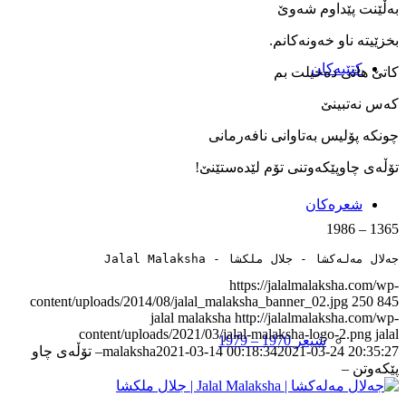
به‌ڵێنت پێداوم شه‌وێ
بخزێیته‌ ناو خه‌ونه‌کانم.
کتێبەکان
کاتێ هاتی ده‌خیلت بم
که‌س نه‌تبینێ
چونکه ‌پۆلیس به‌تاوانی نافه‌رمانی
تۆڵه‌ی چاوپێکه‌وتنی تۆم لێده‌ستێنێ!
شعرەکان
1365 – 1986
جەلال مەلەکشا - جلال ملکشا - Jalal Malaksha
https://jalalmalaksha.com/wp-
content/uploads/2014/08/jalal_malaksha_banner_02.jpg
250
845
jalal malaksha
http://jalalmalaksha.com/wp-
content/uploads/2021/03/jalal-malaksha-logo-2.png
jalal
شیعر 1970 – 1979
2021-03-24 20:35:27
2021-03-14 00:18:34
malaksha
– تۆڵه‌ی چاو
پێکه‌وتن –