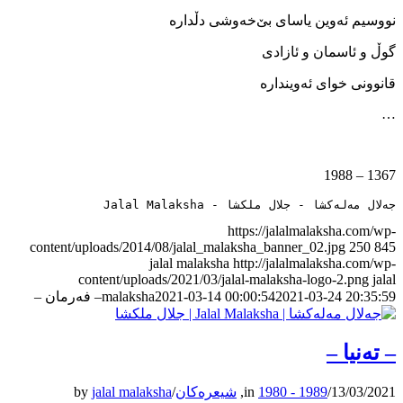
نووسیم ئه‌وین یاسای بێ‌خه‌وشی دڵداره
گوڵ و ئاسمان و ئازادی
قانوونی خوای ئه‌وینداره
…
1367 – 1988
جەلال مەلەکشا - جلال ملکشا - Jalal Malaksha
https://jalalmalaksha.com/wp-
content/uploads/2014/08/jalal_malaksha_banner_02.jpg
250
845
jalal malaksha
http://jalalmalaksha.com/wp-
content/uploads/2021/03/jalal-malaksha-logo-2.png
jalal
2021-03-24 20:35:59
2021-03-14 00:00:54
malaksha
– فه‌رمان –
– ته‌نیا –
13/03/2021
/
1980 - 1989
in
,
شیعرەکان
/
jalal malaksha
by