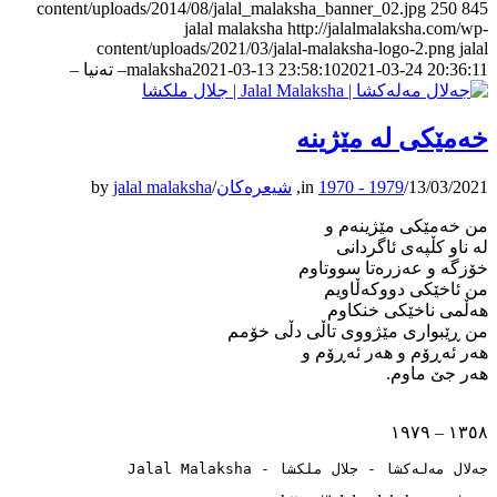
content/uploads/2014/08/jalal_malaksha_banner_02.jpg
250
845
jalal malaksha
http://jalalmalaksha.com/wp-
content/uploads/2021/03/jalal-malaksha-logo-2.png
jalal
2021-03-24 20:36:11
2021-03-13 23:58:10
malaksha
– ته‌نیا –
خەمێکی لە مێژینە
13/03/2021
/
1970 - 1979
in
,
شیعرەکان
/
jalal malaksha
by
من خەمێکی مێژینەم و
لە ناو کڵپەی ئاگردانی
خۆزگە و عەزرەتا سووتاوم
من ئاخێکی دووکەڵاویم
هەڵمی ناخێکی خنکاوم
من ڕێبواری مێژووی تاڵی دڵی خۆمم
هەر ئەڕۆم و هەر ئەڕۆم و
هەر جێ ماوم.
١٣٥٨ – ١٩٧٩
جەلال مەلەکشا - جلال ملکشا - Jalal Malaksha