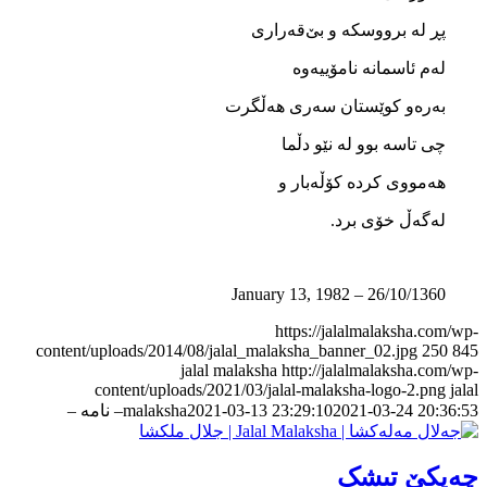
پڕ له ‌برووسکه ‌و بێ‌قه‌راری
له‌م ئاسمانه ‌نامۆییه‌وه
به‌ره‌و کوێستان سه‌ری هه‌ڵگرت
چی تاسه‌ بوو له ‌نێو دڵما
هه‌مووی کرده‌ کۆڵه‌بار و
له‌گه‌ڵ خۆی برد.
26/10/1360 – January 13, 1982
https://jalalmalaksha.com/wp-
content/uploads/2014/08/jalal_malaksha_banner_02.jpg
250
845
jalal malaksha
http://jalalmalaksha.com/wp-
content/uploads/2021/03/jalal-malaksha-logo-2.png
jalal
2021-03-24 20:36:53
2021-03-13 23:29:10
malaksha
– نامه –
چەپکێ تیشک