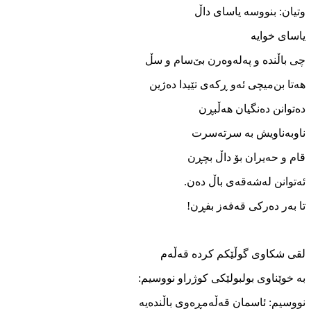
وتیان: بنووسه ‌یاسای داڵ
یاسای خوایه
چی باڵنده ‌و په‌له‌وه‌رن بێ‌سام و سڵ
هه‌تا بن‌میچی ئه‌و ڕکه‌ی تێیدا ده‌ژین
ده‌توانن ده‌نگیان هه‌ڵبڕن
ناوبه‌ناویش به‌ سرته‌سرت
قام و حه‌یران بۆ داڵ بچڕن
ئه‌توانن له‌شه‌قه‌ی باڵ ده‌ن.
تا به‌ر ده‌رکی قه‌فه‌ز بفڕن!
لقی شکاوی گوڵێکم کرده ‌قه‌ڵه‌م
به ‌خوێناوی بولبولێکی کوژراو نووسیم:
نووسیم: ئاسمان قه‌ڵه‌مڕە‌وی باڵنده‌یه