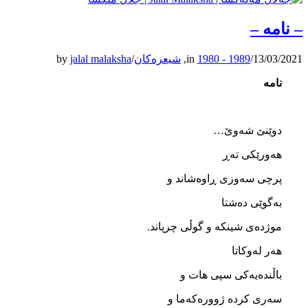
– نامه –
13/03/2021
/
1980 - 1989
in
,
شیعرەکان
/
jalal malaksha
by
نامه
دوێنێ شه‌وێ…
هه‌ورێکی ته‌ڕ
پرچی سه‌وزی ڕاوه‌شاند و
به‌گوێی ده‌شتا
موژده‌ی شینکه ‌و گوڵی چرپاند.
هه‌ر له‌وکاتا
باڵنده‌یه‌کی سپی هات و
سه‌ری کرده ‌ژووره‌که‌ما و