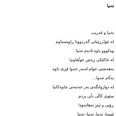
ته‌نیا
ته‌نیا و غه‌ریب
له ‌چوارڕێیانی گه‌ردوونا ڕاوه‌ستاوم
وه‌کووو باوه ‌ئاده‌م ته‌نیا
له‌ خاکێکی ڕەش خوڵقاوم!
به‌هه‌شتی خوام له‌به‌ر حه‌وا فڕێ داوه
به‌ڵام حه‌وا…
له ‌دواژوانگه‌ی به‌ر جه‌ننه‌تی چاوه‌کانیا
سێوی کاڵی دڵی بردم
ڕۆیی و ئیتر نه‌هاته‌وه!
ئێستا، ته‌نیا، ته‌نیا، ته‌نیا