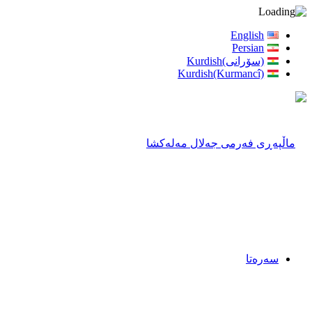
English
Persian
(سۆرانی)Kurdish
Kurdish(Kurmancî)
سەرەتا