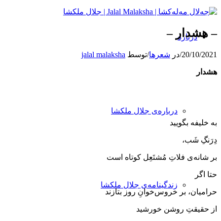
– هشدار –
درباره
20/10/2021
/
در
شعرها
/
توسط
jalal malaksha
هشدار
درباره‌ی جلال ملکشا
به خلیفه بگویید
دِرَنگِ شَب،
بر شانه‌ی فلاتِ مُشتَعِل كوتاه ‌است
حتا اگر
زندگینامه‌ی جلال ملکشا
حرامیان، بر خروس‌خوانِ روز بتازند
از حقیقتِ روشن خورشید