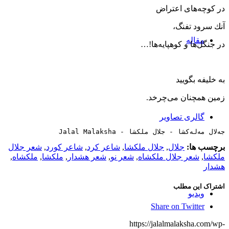
در كوچه‌های اعتراض
آنك سرود تفنگ،
مقاله‌
در جنگل‌ها و كوهپایه‌ها!…
به خلیفه بگویید
زمین همچنان می‌چرخد.
گالری تصاویر
جەلال مەلەکشا - جلال ملکشا - Jalal Malaksha
برچسب ها:
جلال
,
جلال ملکشا
,
شاعر کرد
,
شاعر کورد
,
شعر جلال
ملکشا
,
شعر جلال ملکشاه
,
شعر نو
,
شعر هشدار
,
ملکشا
,
ملکشاه
,
هشدار
اشتراک این مطلب
ویدیو
Share on Twitter
https://jalalmalaksha.com/wp-