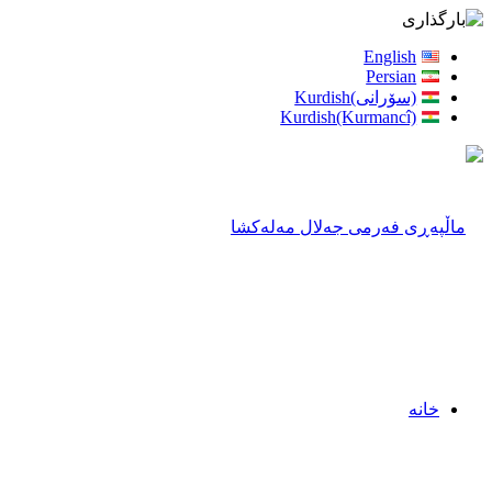
English
Persian
(سۆرانی)Kurdish
Kurdish(Kurmancî)
خانه