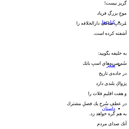
گریز نیست!
موجِ بزرگِ فریاد
کتاب‌ها
مُردابِ ساكتِ دارالخلافه را
آشفته كرده‌ است.
به خلیفه بگویید:
سُم‌ضربه‌هایِ اسبِ بابك
شعر
در جاده‌ی تاریخ
پژواكِ بلندی دارد
و هفت اقلیمِ فلات را
در عطفِ سُرخِ یك فصلِ مشترك
داستان
به هم گره خواهد زد.
آنك صدای مردم