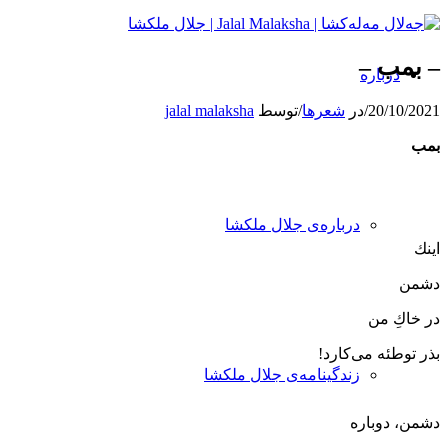
– بمب –
درباره
20/10/2021
/
در
شعرها
/
توسط
jalal malaksha
بمب
درباره‌ی جلال ملکشا
اینك
دشمن
در خاكِ من
بذر توطئه می‌كارد!
زندگینامه‌ی جلال ملکشا
دشمن، دوباره