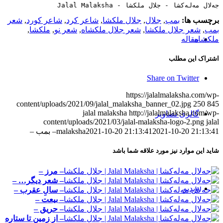
جەلال مەلەکشا - جلال ملکشا - Jalal Malaksha
برچسب ها:
بمب
,
جلال
,
جلال ملکشا
,
شاعر کرد
,
شاعر کورد
,
شعر
بمب
,
شعر جلال ملکشا
,
شعر جلال ملکشاه
,
شعر نو
,
ملکشا
,
ملکشاه
مقاله‌
اشتراک این مطلب
Share on Twitter
https://jalalmalaksha.com/wp-
content/uploads/2021/09/jalal_malaksha_banner_02.jpg
250
845
jalal malaksha
http://jalalmalaksha.com/wp-
گالری تصاویر
content/uploads/2021/03/jalal-malaksha-logo-2.png
jalal
2021-10-20 21:13:41
2021-10-20 21:13:41
malaksha
– بمب –
شاید این موارد نیز مورد علاقه شما باشد
– مرز –
– شعر دیگر… –
ویدیو
– سالِ عقرب –
– بیعت –
– حریق –
– از زمین تا ستاره