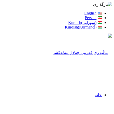
English
Persian
(سۆرانی)Kurdish
Kurdish(Kurmancî)
خانه