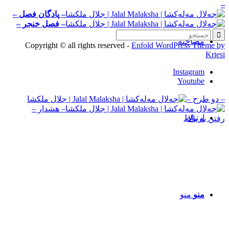
–
– پادگان فصل –
– فصل خنجر –
مصاحبه‌
Copyright © all rights reserved -
Enfold WordPress Theme by
Kriesi
Instagram
Youtube
– دو طرح –
– هشدار –
ارتباط
رفتن به بالا
منو
منو