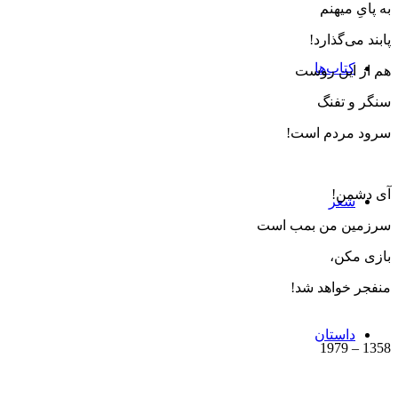
به پایِ میهنم
پابند می‌گذارد!
کتاب‌ها
هم از این روست
سنگر و تفنگ
سرود مردم است!
آی دشمن!
شعر
سرزمین من بمب است
بازی مكن،
منفجر خواهد شد!
داستان
1358 – 1979