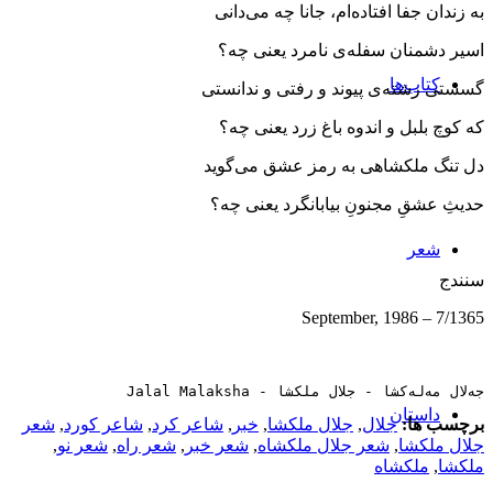
به زندان جفا افتاده‌ام، جانا چه می‌دانی
اسیر دشمنان سفله‌ی نامرد یعنی چه؟
کتاب‌ها
گسستی رشته‌ی پیوند و رفتی و ندانستی
كه كوچ بلبل و اندوه باغ زرد یعنی چه؟
دل تنگ ملكشاهی به رمز عشق می‌گوید
حدیثِ عشقِ مجنونِ بیابانگرد یعنی چه؟
شعر
سنندج
7/1365 – September, 1986
جەلال مەلەکشا - جلال ملکشا - Jalal Malaksha
داستان
برچسب ها:
جلال
,
جلال ملکشا
,
خبر
,
شاعر کرد
,
شاعر کورد
,
شعر
جلال ملکشا
,
شعر جلال ملکشاه
,
شعر خبر
,
شعر راه
,
شعر نو
,
ملکشا
,
ملکشاه