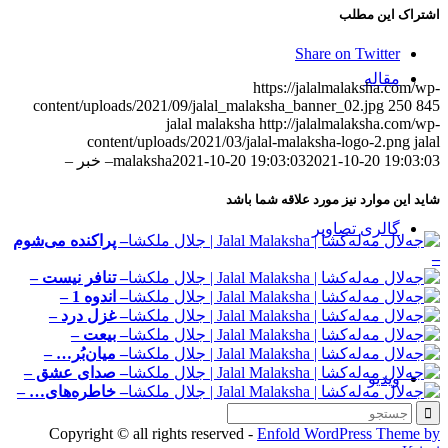
اشتراک این مطلب
Share on Twitter
مقاله‌
https://jalalmalaksha.com/wp-
content/uploads/2021/09/jalal_malaksha_banner_02.jpg
250
845
jalal malaksha
http://jalalmalaksha.com/wp-
content/uploads/2021/03/jalal-malaksha-logo-2.png
jalal
2021-10-20 19:03:03
2021-10-20 19:03:03
malaksha
– خبر –
شاید این موارد نیز مورد علاقه شما باشد
گالری تصاویر
– پراكنده می‌شوم
–
– تنافر نیست –
– اندوه 1 –
– غزل درد –
– بیعت –
– میان‌بُر… –
– صدای عشق –
ویدیو
– خاطره‌های… –
Copyright © all rights reserved -
Enfold WordPress Theme by