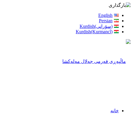
English
Persian
(سۆرانی)Kurdish
Kurdish(Kurmancî)
خانه