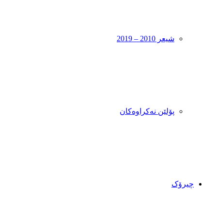
شیعر 2010 – 2019
پۆلێن نەکراوەکان
چیرۆک