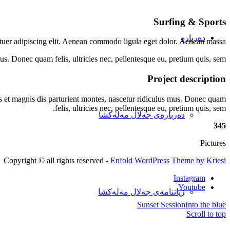
Surfing
&
Sports
دەربارە
tuer adipiscing elit. Aenean commodo ligula eget dolor. Aenean massa.
s. Donec quam felis, ultricies nec, pellentesque eu, pretium quis, sem.
Project description
 et magnis dis parturient montes, nascetur ridiculus mus. Donec quam
felis, ultricies nec, pellentesque eu, pretium quis, sem.
دەربارەی جەلال مەلەکشا
345
Pictures
Copyright © all rights reserved -
Enfold WordPress Theme by Kriesi
Instagram
Youtube
ژیاننامەی جەلال مەلەکشا
Sunset Session
Into the blue
Scroll to top