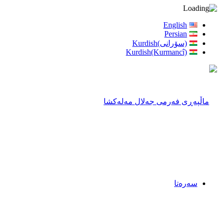
English
Persian
(سۆرانی)Kurdish
Kurdish(Kurmancî)
سەرەتا