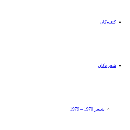
کتێبەکان
شعرەکان
شیعر 1970 – 1979