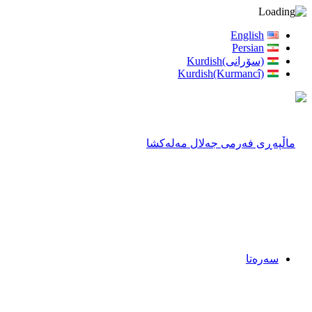
English
Persian
(سۆرانی)Kurdish
Kurdish(Kurmancî)
سەرەتا