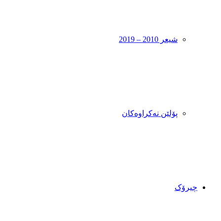
شیعر 2010 – 2019
پۆلێن نەکراوەکان
چیرۆک