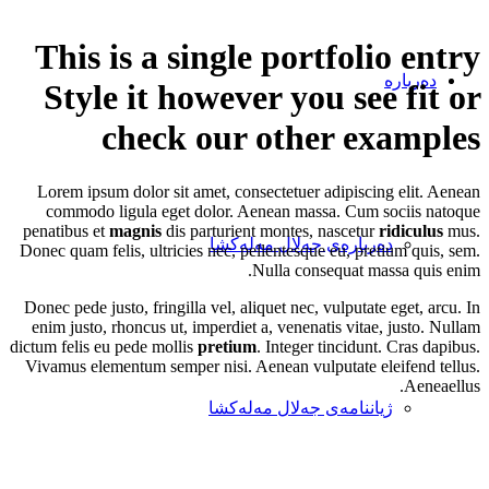
This is a single portfolio entry
دەربارە
Style it however you see fit or
check our other examples
Lorem ipsum dolor sit amet, consectetuer adipiscing elit. Aenean
commodo ligula eget dolor. Aenean massa. Cum sociis natoque
penatibus et
magnis
dis parturient montes, nascetur
ridiculus
mus.
دەربارەی جەلال مەلەکشا
Donec quam felis, ultricies nec, pellentesque eu, pretium quis, sem.
Nulla consequat massa quis enim.
Donec pede justo, fringilla vel, aliquet nec, vulputate eget, arcu. In
enim justo, rhoncus ut, imperdiet a, venenatis vitae, justo. Nullam
dictum felis eu pede mollis
pretium
. Integer tincidunt. Cras dapibus.
Vivamus elementum semper nisi. Aenean vulputate eleifend tellus.
Aeneaellus.
ژیاننامەی جەلال مەلەکشا