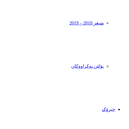
شیعر 2010 – 2019
پۆلێن نەکراوەکان
چیرۆک