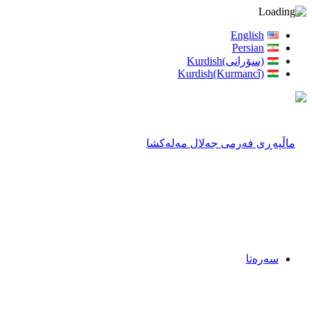
English
Persian
(سۆرانی)Kurdish
Kurdish(Kurmancî)
سەرەتا