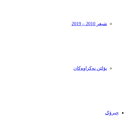
شیعر 2010 – 2019
پۆلێن نەکراوەکان
چیرۆک