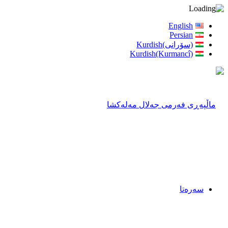
English
Persian
(سۆرانی)Kurdish
Kurdish(Kurmancî)
سەرەتا