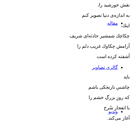
نقش خورشید را،
به ‌اندازه‌ی دنیا تصویر كنم
مقاله‌
اینك،
چكاچك شمشیر حادثه‌ای شریف
آرامش چكاوك غریب دلم را
آشفته كرده‌ است
گالری تصاویر
باید
چاشنیِ نارنجكی باشم
كه روزِ بزرگِ خشم را
با انفجارِ سُرخ
ویدیو
آغاز می‌كند.