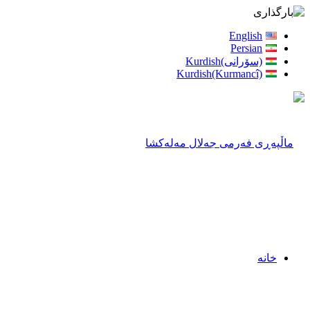
English
Persian
(سۆرانی)Kurdish
Kurdish(Kurmancî)
خانه