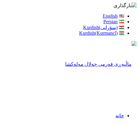
English
Persian
(سۆرانی)Kurdish
Kurdish(Kurmancî)
خانه