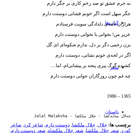
به جرم عشق تو صد زخمِ كاری بر جگر دارم
جگر سهل است اگر خونم فشانی دوستت دارم
کتاب‌ها
هزاران نامه‌ی دلدادگی سویت فرستادم
عزیز من! بخوانی یا نخوانی دوستت دارم
بزن زخمی ‌دگر بر دل، ندارم شكوه‌ای ای گل
اگر در لجه‌ی خونم نشانی، دوستت دارم
كشیده گرگ پیری پنجه بر پیشانی‌ام، اما…
شعر
چه غم چون روزگاران جوانی دوستت دارم
1365 – 1986
داستان
جەلال مەلەکشا - جلال ملکشا - Jalal Malaksha
برچسب ها:
جلال
,
جلال ملکشا
,
دوستت دارم
,
شاعر کرد
,
شاعر
کورد
,
شعر جلال ملکشا
,
شعر جلال ملکشاه
,
شعر دوستت دارم
,