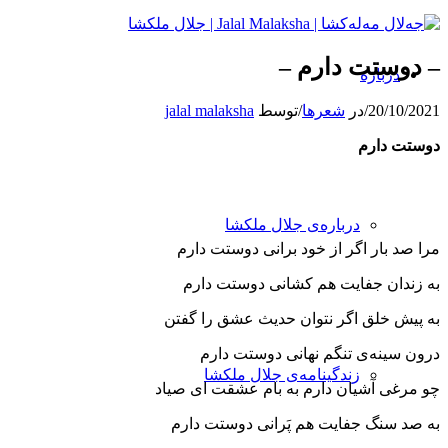
– دوستت دارم –
درباره
20/10/2021
/
در
شعرها
/
توسط
jalal malaksha
دوستت
دارم
درباره‌ی جلال ملکشا
مرا صد بار اگر از خود برانی دوستت دارم
به زندان جفایت هم كشانی دوستت دارم
به پیش خلق اگر نتوان حدیث عشق را گفتن
درون سینه‌ی تنگم نهانی دوستت دارم
زندگینامه‌ی جلال ملکشا
چو مرغی آشیان دارم به بام عشقت ای صیاد
به صد سنگ جفایت هم پَرانی دوستت دارم