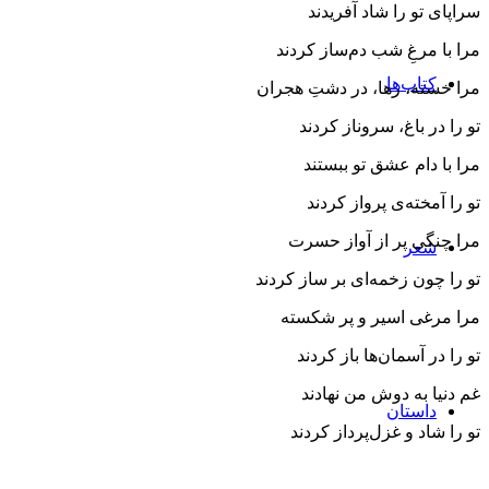
سراپای تو را شاد آفریدند
مرا با مرغِ شب دم‌ساز كردند
کتاب‌ها
مرا خسته، رها، در دشتِ هجران
تو را در باغ، سروناز كردند
مرا با دام عشق تو ببستند
تو را آمخته‌ی پرواز كردند
مرا چنگی پر از آواز حسرت
شعر
تو را چون زخمه‌ای بر ساز كردند
مرا مرغی اسیر و پر شكسته
تو را در آسمان‌ها باز كردند
غم دنیا به دوش من نهادند
داستان
تو را شاد و غزل‌پرداز كردند