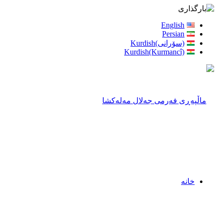
English
Persian
(سۆرانی)Kurdish
Kurdish(Kurmancî)
خانه