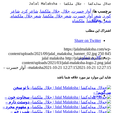
جەلال مەلەکشا - جلال ملکشا - Jalal Malaksha
برچسب ها:
آواز حسرت
,
جلال
,
جلال ملکشا
,
شاعر کرد
,
شاعر
کورد
,
شعر آواز حسرت
,
شعر جلال ملکشا
,
شعر جلال ملکشاه
,
مقاله‌
شعر نو
,
ملکشا
,
ملکشاه
اشتراک این مطلب
Share on Twitter
https://jalalmalaksha.com/wp-
content/uploads/2021/09/jalal_malaksha_banner_02.jpg
250
845
گالری تصاویر
jalal malaksha
http://jalalmalaksha.com/wp-
content/uploads/2021/03/jalal-malaksha-logo-2.png
jalal
2021-10-21 12:27:15
2021-10-21 12:27:15
malaksha
– آواز حسرت –
شاید این موارد نیز مورد علاقه شما باشد
– با تو سخن
می‌گویم! –
ویدیو
– سخاوت خون –
– دوستت دارم –
– و مفهومِ مجرد –
– شب زخم –