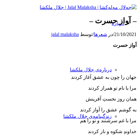
– آواز حسرت –
درباره
21/10/2021
/
در
شعرها
/
توسط
jalal malaksha
آواز
حسرت
درباره‌ی جلال ملکشا
جهان را چون به عشق آغاز كردند
مرا با نام تو همراز كردند
همان روز نخستِ آفرینش
به گوشم عشق را آواز كردند
زندگینامه‌ی جلال ملکشا
مرا با غم سرشتند و تو را هم
خداوندِ شكوه و ناز كردند