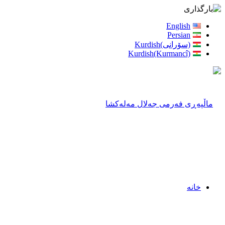
English
Persian
(سۆرانی)Kurdish
Kurdish(Kurmancî)
خانه