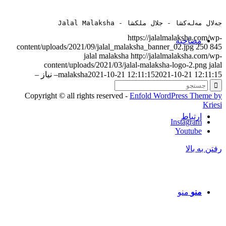
جەلال مەلەکشا - جلال ملکشا - Jalal Malaksha
https://jalalmalaksha.com/wp-
مصاحبه‌
content/uploads/2021/09/jalal_malaksha_banner_02.jpg
250
845
jalal malaksha
http://jalalmalaksha.com/wp-
content/uploads/2021/03/jalal-malaksha-logo-2.png
jalal
2021-10-21 12:11:15
2021-10-21 12:11:15
malaksha
– نیاز –
Copyright © all rights reserved -
Enfold WordPress Theme by
Kriesi
ارتباط
Instagram
Youtube
رفتن به بالا
منو
منو