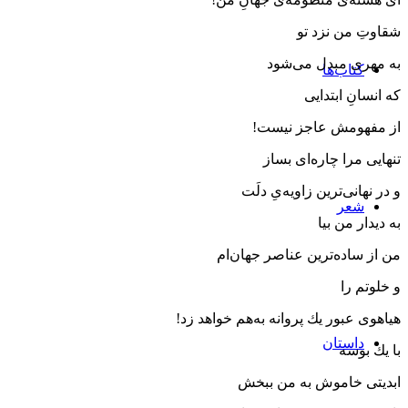
شقاوتِ من نزد تو
به مهری مبدل می‌شود
کتاب‌ها
كه ‌انسانِ ابتدایی
از مفهومش عاجز نیست!
تنهایی مرا چاره‌ای بساز
و در نهانی‌ترین زاویه‌یِ دلَت
شعر
به دیدار من بیا
من از ساده‌ترین عناصر جهان‌ام
و خلوتم را
هیاهوی عبور یك پروانه به‌هم خواهد زد!
داستان
با یك بوسه
ابدیتی خاموش به من ببخش