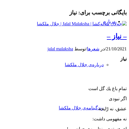
بایگانی برچسب برای:
نیاز
درباره
– نیاز –
21/10/2021
/
در
شعرها
/
توسط
jalal malaksha
نیاز
درباره‌ی جلال ملکشا
تمامِ باغ یك گل است
اگر نبودی
زندگینامه‌ی جلال ملکشا
عشق، نه رایحه
نه مفهومی ‌داشت:
ای هسته‌ی منظومه‌ی جهانِ من!