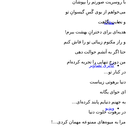
با روسریت صورتم را بپوشان
می‌خواهم از بوی گَسِ گیسوانِ تو
و نجابتِ نگاهت
مقاله‌
هدیه‌ای برای دخترانِ بهشت ببرم!
و راز مكتوم زیبائی تو را فاش كنم
حتا اگر به‌ آتشم حوالت دهی
من دوزخ تنهایی را تجربه كرده‌ام
گالری تصاویر
در كنار تو…
دنیا برهوتی زیباست
ای حوای یگانه
به جهنم دنیایم پابند كرده‌ای…
ویدیو
در برهوت خلوت دنیا
مرا به میوه‌های ممنوعه مهمان كردی…!