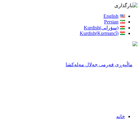
English
Persian
(سۆرانی)Kurdish
Kurdish(Kurmancî)
خانه