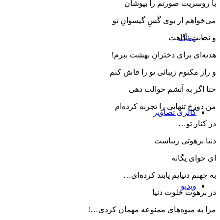
با روسریت صورتم را بپوشان
می‌خواهم از بوی گَسِ گیسوانِ تو
و نجابتِ نگاهت
مقاله‌
هدیه‌ای برای دخترانِ بهشت ببرم!
و راز مكتوم زیبائی تو را فاش كنم
حتا اگر به‌ آتشم حوالت دهی
من دوزخ تنهایی را تجربه كرده‌ام
گالری تصاویر
در كنار تو…
دنیا برهوتی زیباست
ای حوای یگانه
به جهنم دنیایم پابند كرده‌ای…
ویدیو
در برهوت خلوت دنیا
مرا به میوه‌های ممنوعه مهمان كردی…!