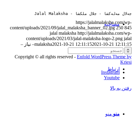
جەلال مەلەکشا - جلال ملکشا - Jalal Malaksha
https://jalalmalaksha.com/wp-
مصاحبه‌
content/uploads/2021/09/jalal_malaksha_banner_02.jpg
250
845
jalal malaksha
http://jalalmalaksha.com/wp-
content/uploads/2021/03/jalal-malaksha-logo-2.png
jalal
2021-10-21 12:11:15
2021-10-21 12:11:15
malaksha
– نیاز –
Copyright © all rights reserved -
Enfold WordPress Theme by
Kriesi
ارتباط
Instagram
Youtube
رفتن به بالا
منو
منو