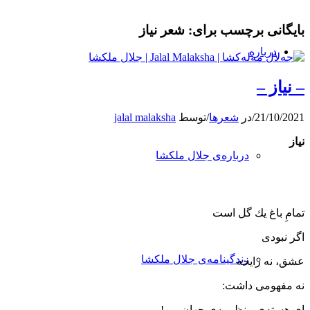
بایگانی برچسب برای:
شعر نیاز
درباره
– نیاز –
21/10/2021
/
در
شعرها
/
توسط
jalal malaksha
نیاز
درباره‌ی جلال ملکشا
تمامِ باغ یك گل است
اگر نبودی
زندگینامه‌ی جلال ملکشا
عشق، نه رایحه
نه مفهومی ‌داشت:
ای هسته‌ی منظومه‌ی جهانِ من!