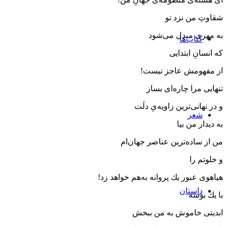
شقاوتِ من نزد تو
به مهری مبدل می‌شود
کتاب‌ها
كه ‌انسانِ ابتدایی
از مفهومش عاجز نیست!
تنهایی مرا چاره‌ای بساز
و در نهانی‌ترین زاویه‌یِ دلَت
شعر
به دیدار من بیا
من از ساده‌ترین عناصر جهان‌ام
و خلوتم را
هیاهوی عبور یك پروانه به‌هم خواهد زد!
داستان
با یك بوسه
ابدیتی خاموش به من ببخش