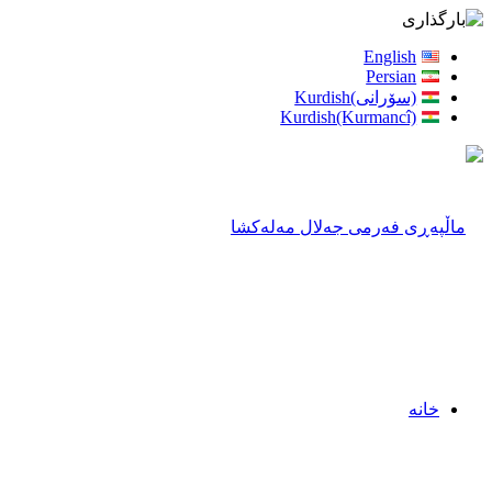
English
Persian
(سۆرانی)Kurdish
Kurdish(Kurmancî)
خانه