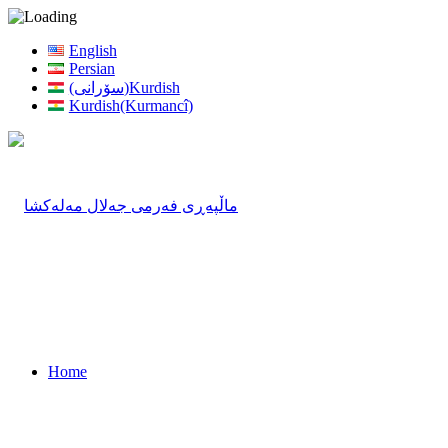
English
Persian
(سۆرانی)Kurdish
Kurdish(Kurmancî)
Home