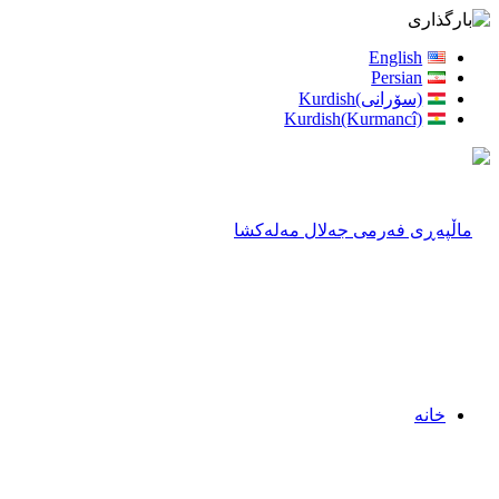
English
Persian
(سۆرانی)Kurdish
Kurdish(Kurmancî)
خانه