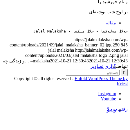
و نام خورشید را
بر لوح شب نوشته‌ای.
مقاله‌
جەلال مەلەکشا - جلال ملکشا - Jalal Malaksha
https://jalalmalaksha.com/wp-
content/uploads/2021/09/jalal_malaksha_banner_02.jpg
250
845
jalal malaksha
http://jalalmalaksha.com/wp-
content/uploads/2021/03/jalal-malaksha-logo-2.png
jalal
2021-10-21 12:30:43
2021-10-21 12:30:43
malaksha
– …و زندگی چه
گالری تصاویر
تنهاست –
Copyright © all rights reserved -
Enfold WordPress Theme by
Kriesi
Instagram
Youtube
رفتن به بالا
ویدیو