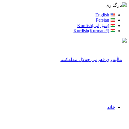
English
Persian
(سۆرانی)Kurdish
Kurdish(Kurmancî)
خانه