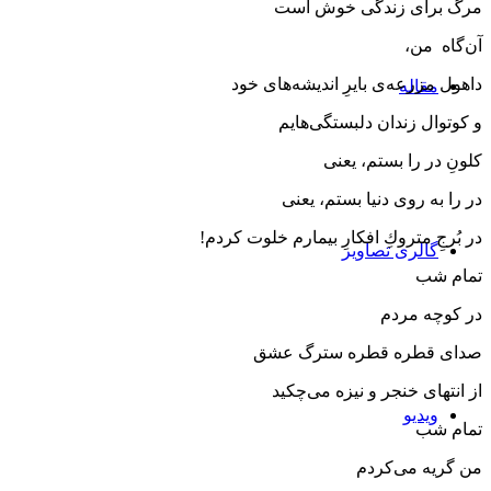
مرگ برای زندگی خوش است
آن‌گاه من،
داهول مزرعه‌ی بایرِ اندیشه‌های خود
مقاله‌
و كوتوال زندان دلبستگی‌هایم
كلونِ در را بستم، یعنی
در را به روی دنیا بستم، یعنی
در بُرجِ متروكِ افكارِ بیمارم خلوت كردم!
گالری تصاویر
تمام شب
در كوچه مردم
صدای قطره قطره سترگ عشق
از انتهای خنجر و نیزه می‌چكید
ویدیو
تمام شب
من گریه می‌كردم