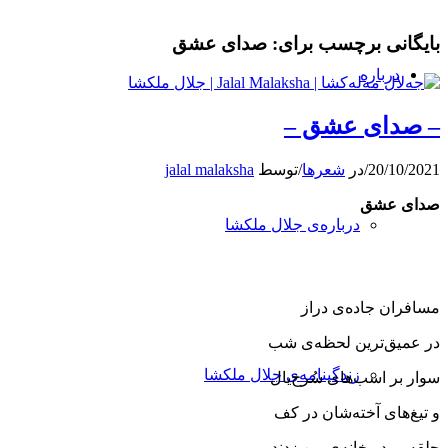
بایگانی برچسب برای:
صدای عشق
درباره
– صدای عشق –
20/10/2021
/
در
شعرها
/
توسط
jalal malaksha
صدای
عشق
درباره‌ی جلال ملکشا
مسافران جاده‌ی دراز
در عمیق‌ترین لحظه‌ی شب
زندگینامه‌ی جلال ملکشا
سوار بر اسب‌های سُرخ‌یال
و تیغ‌های آخته‌‌شان در كف
حلقه بر در خانه‌ی من زدند