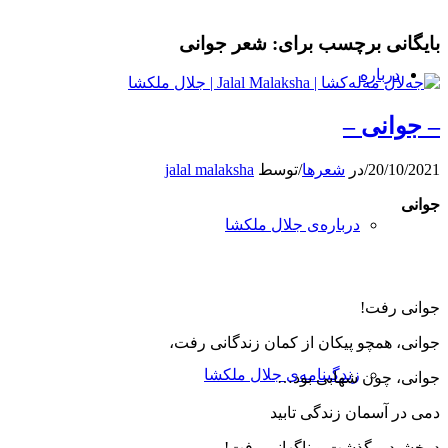
بایگانی برچسب برای:
شعر جوانی
درباره
– جوانی –
20/10/2021
/
در
شعرها
/
توسط
jalal malaksha
جوانی
درباره‌ی جلال ملکشا
جوانی رفت!
جوانی، همچو پیكان از كمان زندگانی رفت،
زندگینامه‌ی جلال ملکشا
جوانی، چون شهابی بود…
دمی ‌در آسمان زندگی تابید
درخشید و گذشت و ناگهانی رفت!