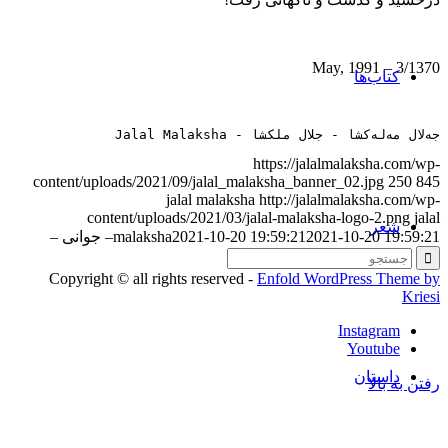
3/1370 – May, 1991
کتاب‌ها
جەلال مەلەکشا - جلال ملکشا - Jalal Malaksha
https://jalalmalaksha.com/wp-
content/uploads/2021/09/jalal_malaksha_banner_02.jpg
250
845
jalal malaksha
http://jalalmalaksha.com/wp-
content/uploads/2021/03/jalal-malaksha-logo-2.png
jalal
شعر
2021-10-20 19:59:21
2021-10-20 19:59:21
malaksha
– جوانی –
Copyright © all rights reserved -
Enfold WordPress Theme by
Kriesi
Instagram
Youtube
داستان
رفتن به بالا