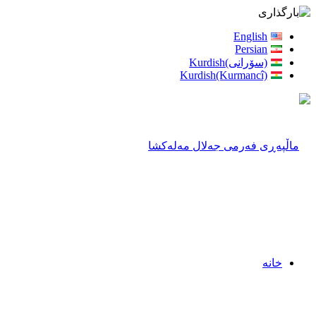
English
Persian
(سۆرانی)Kurdish
Kurdish(Kurmancî)
خانه