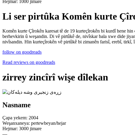
Hejmar: 1000 jimare
Li ser pirtûka Komên kurte Çîr
Komên kurte Çîrokên karesat tê de 19 kurteçîrokên bi kurdî hene hin
berhevkirin û weşandin. Di vê pirtûkê de, nivîskar bala xwe dide jiya
nivîsandin. Hin kurteçîrokên vê pirtûkê bi zimanên farisî, erebî, tirkî, 
follow on goodreads
Read reviews on goodreads
zirrey zincîrî wişe dîlekan
Nasname
Çapa yekem: 2004
Weşanxaneya: pertewbeyan/hejar
Hejmar: 3000 jimare
—