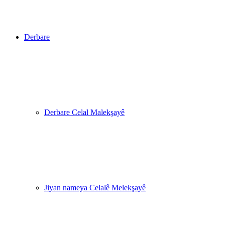
Derbare
Derbare Celal Malekşayê
Jiyan nameya Celalê Melekşayê