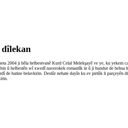
e dîlekan
973 heta 2004 ji hêla helbestvanê Kurd Celal Melekşayê ve ye, ku yekem c
e hin û helbestên wî xwedî naverokek romantîk in û ji hundur de behsa h
rdî de hatine belavkirin. Destûr nehate dayîn ku ev pirtûk li parçeyên 
irin.