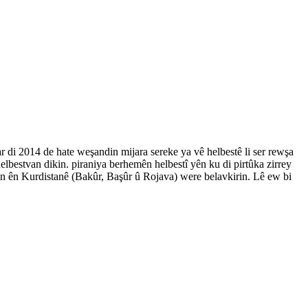
ar di 2014 de hate weşandin mijara sereke ya vê helbestê li ser rewşa
elbestvan dikin. piraniya berhemên helbestî yên ku di pirtûka zirrey
din ên Kurdistanê (Bakûr, Başûr û Rojava) were belavkirin. Lê ew bi