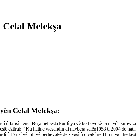
 Celal Melekşa
 yên Celal Melekşa:
î û farisî hene. Beşa helbesta kurdî ya vê berhevokê bi navê” zirrey z
ê feslê êztirab ” Ku hatine weşandin di navbera salên1953 û 2004 de hat
dî û Farisî yên di vê berhevokê de siyasî û civakî ne.Hin ji van helbe