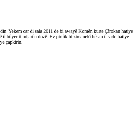
andin. Yekem car di sala 2011 de bi awayê Komên kurte Çîrokan hatiye
nê û bûyer û mijarên dozê. Ev pirtûk bi zimanekî hêsan û sade hatiye
iye çapkirin.