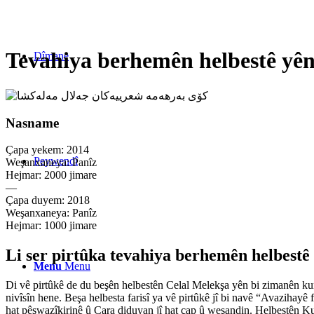
Tevahiya berhemên helbestê yên
Dîmane
Nasname
Çapa yekem: 2014
Peywendî
Weşanxaneya: Panîz
Hejmar: 2000 jimare
—
Çapa duyem: 2018
Weşanxaneya: Panîz
Hejmar: 1000 jimare
Li ser pirtûka tevahiya berhemên helbestê
Menu
Menu
Di vê pirtûkê de du beşên helbestên Celal Melekşa yên bi zimanên kurd
nivîsîn hene. Beşa helbesta farisî ya vê pirtûkê jî bi navê “Avazihay
hat pêşwazîkirinê û Cara diduyan jî hat çap û weşandin. Helbestên Kur