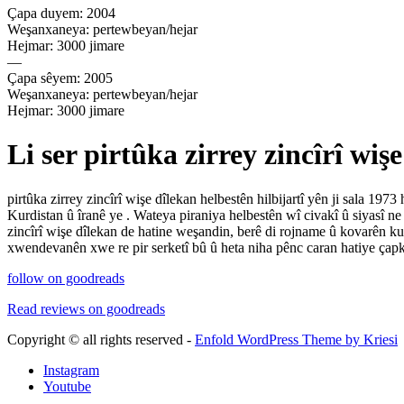
Çapa duyem: 2004
Weşanxaneya: pertewbeyan/hejar
Hejmar: 3000 jimare
—
Çapa sêyem: 2005
Weşanxaneya: pertewbeyan/hejar
Hejmar: 3000 jimare
Li ser pirtûka zirrey zincîrî wiş
pirtûka zirrey zincîrî wişe dîlekan helbestên hilbijartî yên ji sala 1
Kurdistan û îranê ye . Wateya piraniya helbestên wî civakî û siyasî n
zincîrî wişe dîlekan de hatine weşandin, berê di rojname û kovarên ku
xwendevanên xwe re pir serketî bû û heta niha pênc caran hatiye çapk
follow on goodreads
Read reviews on goodreads
Copyright © all rights reserved -
Enfold WordPress Theme by Kriesi
Instagram
Youtube