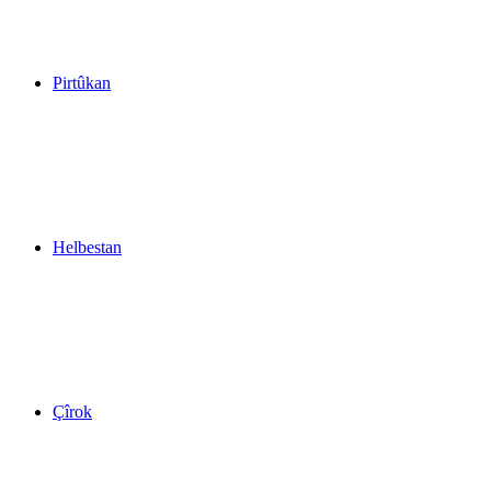
Pirtûkan
Helbestan
Çîrok