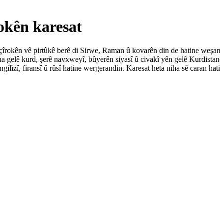
okên karesat
 çîrokên vê pirtûkê berê di Sirwe, Raman û kovarên din de hatine weş
na gelê kurd, şerê navxweyî, bûyerên siyasî û civakî yên gelê Kurdista
îngilîzî, firansî û rûsî hatine wergerandin. Karesat heta niha sê caran hat