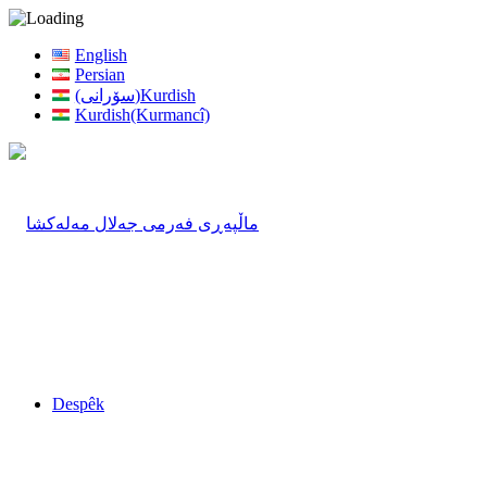
English
Persian
(سۆرانی)Kurdish
Kurdish(Kurmancî)
Despêk