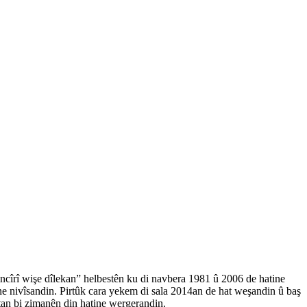
incîrî wişe dîlekan” helbestên ku di navbera 1981 û 2006 de hatine
ine nivîsandin. Pirtûk cara yekem di sala 2014an de hat weşandin û baş
stan bi zimanên din hatine wergerandin.