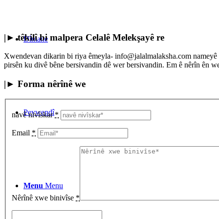
|► têkilî bi malpera Celalê Melekşayê re
Dîmane
Xwendevan dikarin bi riya êmeyla- info@jalalmalaksha.com nameyê bi m
pirsên ku divê bêne bersivandin dê wer bersivandin. Em ê nêrîn ên we
|► Forma nêrînê we
Peywendî
navê nivîskar
*
Email
*
Menu
Menu
Nêrînê xwe binivîse
*