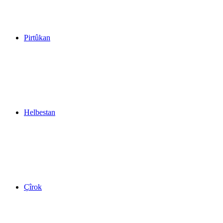
Pirtûkan
Helbestan
Çîrok