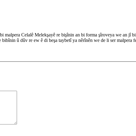
alpera Celalê Melekşayê re bişînin an bi forma şîroveya we an jî bi r
 bibînin û dûv re ew ê di beşa taybetî ya nêrînên we de li ser malpera