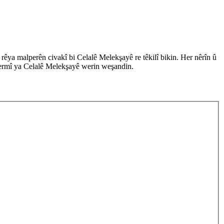
êya malperên civakî bi Celalê Melekşayê re têkilî bikin. Her nêrîn û
 fermî ya Celalê Melekşayê werin weşandin.