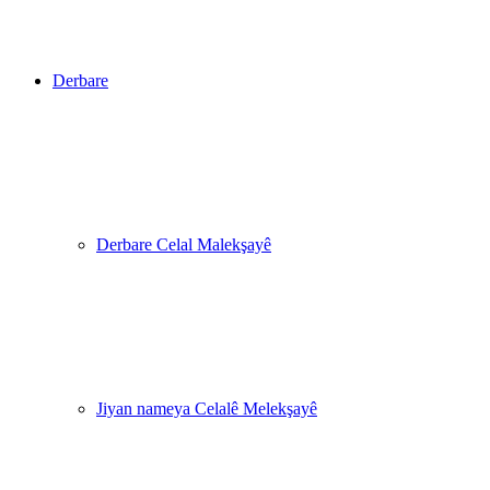
Derbare
Derbare Celal Malekşayê
Jiyan nameya Celalê Melekşayê