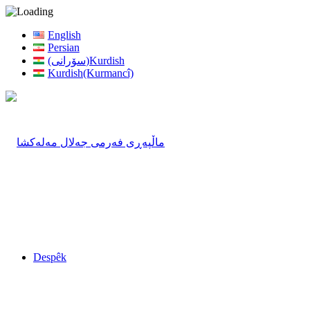
English
Persian
(سۆرانی)Kurdish
Kurdish(Kurmancî)
Despêk