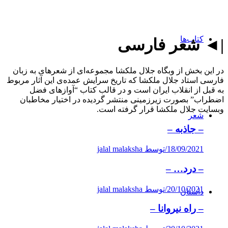
کتاب‌ها
|◄ شعر فارسی
در این بخش از وبگاه جلال ملکشا مجموعه‌ای از شعرهای به زبان
فارسی استاد جلال ملکشا که تاریخ سرایش عمده‌ی این آثار مربوط
به قبل از انقلاب ایران است و در قالب کتاب “آوازهای فضل
اضطراب” بصورت زیرزمینی منتشر گردیده در اختیار مخاطبان
وبسایت جلال ملکشا قرار گرفته است.
شعر
– جاذبه –
18/09/2021
/
توسط jalal malaksha
– درد… –
20/10/2021
/
توسط jalal malaksha
داستان
– راه نیروانا –