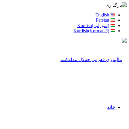
English
Persian
(سۆرانی)Kurdish
Kurdish(Kurmancî)
خانه