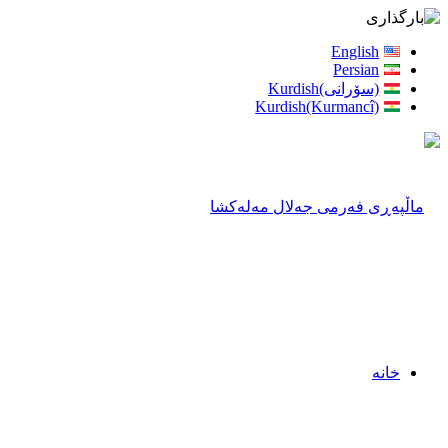
English
Persian
(سۆرانی)Kurdish
Kurdish(Kurmancî)
خانه